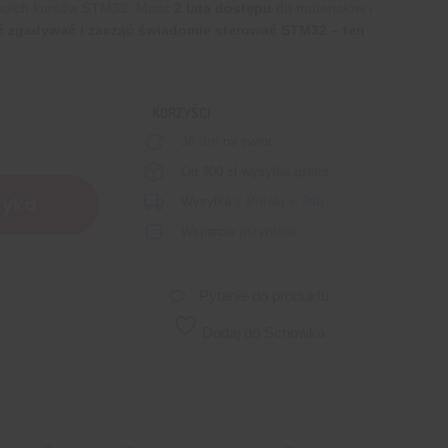
moich kursów STM32. Masz
2 lata dostępu
do materiałów i
ać zgadywać i zacząć świadomie sterować STM32 – ten
KORZYŚCI
30 dni
na zwrot
Od 300 zł
wysyłka gratis
zyka
Wysyłka
z Polski
w
24h
Wsparcie
inżyniera
Pytanie do produktu
Dodaj do Schowka