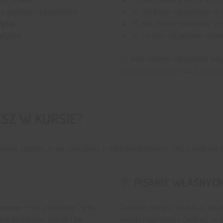
rzy większych projektach
Szukasz najszybszej drog
yżej
Nie chcesz pracować z 
gadywać
Liczysz na gotowe rozwi
Jeśli dopiero zaczynasz pr
Mikrokontrolerów
oraz
STM32 d
ESZ W KURSIE?
ienią sposób, w jaki pracujesz z mikrokontrolerami. Oto, czego się
PISANIE WŁASNYC
eetem
— nie „na chwilę”, tylko
Zamiast polegać na HALu, pis
e peryferium potrafi i jak
wersja najprostsza (polling), w