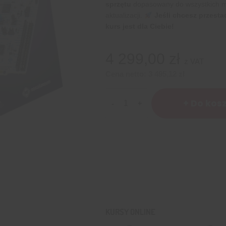
sprzętu
dopasowany do wszystkich 
aktualizacji.
Jeśli chcesz przest
kurs jest dla Ciebie!
4 299,00
zł
z VAT
Cena netto:
3 495,12
zł
ilość
+ Do kos
Kurs
STM32
Na
Rejestrach
+
Sprzęt
KURSY ONLINE