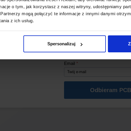
ormacje o tym, jak korzystasz z naszej witryny, udostępniamy p
Partnerzy mogą połączyć te informacje z innymi danymi otrzym
*Aby kod działał, w koszyku musz
nia z ich usług.
się produkty z naszego sklepu o wa
zł (oprócz PCB).
Imię
*
Spersonalizuj
Z
Email
*
Odbieram PCB