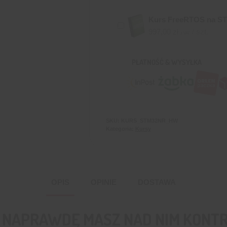
Kurs FreeRTOS na ST
997,00
zł
/ szt.
z VAT
PŁATNOŚĆ & WYSYŁKA
SKU:
KURS_STM32NR_HW
Kategoria:
Kursy
OPIS
OPINIE
DOSTAWA
Y NAPRAWDĘ MASZ NAD NIM KONT