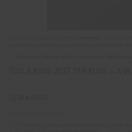
Nauczysz się projektować firmware
świadomie
— z pełną kontr
z rejestrami aż do budowy asynchronicznego, warstwowego fir
Ten kurs jest dla osób, które chcą rozumieć. Nie tylko uż
DLA KOGO JEST TEN KURS — A DL
DLA KOGO
Ten kurs jest dla Ciebie, jeśli:
Korzystasz z HALa, ale chcesz zrozumieć, co dzieje si
Chcesz mieć
realną kontrolę
nad STM32, a nie tylko „żeb