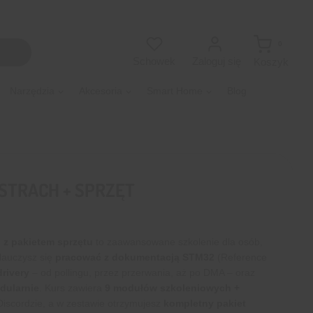
0
Zaloguj się
Schowek
Koszyk
Narzędzia
Akcesoria
Smart Home
Blog
STRACH + SPRZĘT
 z pakietem sprzętu
to zaawansowane szkolenie dla osób,
Nauczysz się
pracować z dokumentacją STM32
(Reference
rivery
– od pollingu, przez przerwania, aż po DMA – oraz
dularnie
. Kurs zawiera
9 modułów szkoleniowych +
 Discordzie, a w zestawie otrzymujesz
kompletny pakiet