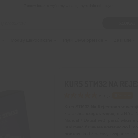
Zamów teraz, a wyślemy w następnym dniu roboczym!
kiwarka
SZUKAJ
tów
Moduły Elektroniczne
Płytki Deweloperskie
Zasilanie
KURS STM32 NA REJE
5.0
Bestseller
(
7
)
Kurs STM32 Na Rejestrach w wersji
które chcą
czegoś więcej niż HAL
. 
Manual + Datasheet),
pisać własne d
budować firmware warstwowo i mo
bonusy
, kod źródłowy i wsparcie na