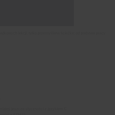
padkowych lekcji, tylko przemyślana ścieżka: od podstaw pracy
:
miałeś jeszcze styczności z językiem C
zności z STM32