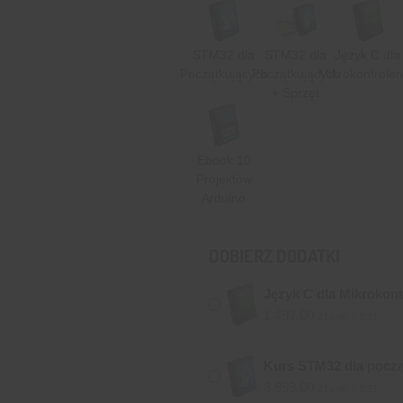
STM32 dla
STM32 dla
Język C dla
Początkujących
Początkujących
Mikrokontrole
+ Sprzęt
Ebook 10
Projektów
Arduino
DOBIERZ DODATKI
Język C dla Mikrokon
1 497,00
zł
/ szt.
z VAT
Kurs STM32 dla począ
3 999,00
zł
/ szt.
z VAT