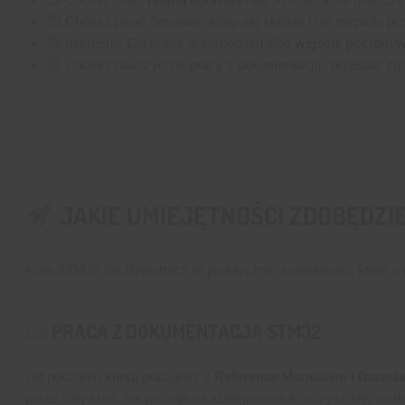
Chcesz pisać firmware, który się skaluje i nie rozpada p
Interesuje Cię praca w embedded albo
wejście poziom w
Chcesz nauczyć się pracy z dokumentacją i przestać z
JAKIE UMIEJĘTNOŚCI ZDOBĘDZI
Kurs STM32 Na Rejestrach to praktyczne umiejętności, które zm
PRACA Z DOKUMENTACJĄ STM32
Od początku kursu pracujesz z
Reference Manualem i Datash
przez cały kurs. Na początku każdego modułu uczysz się, co dan