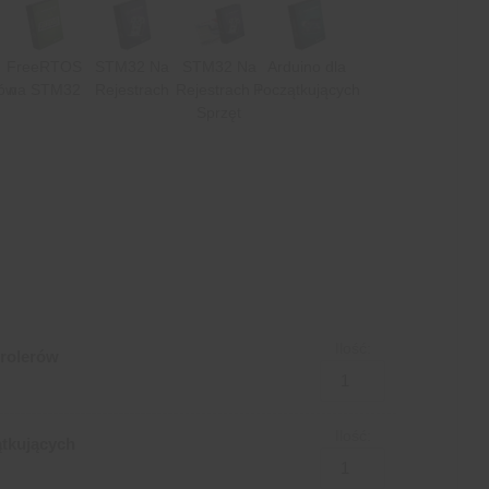
FreeRTOS
STM32 Na
STM32 Na
Arduino dla
rów
na STM32
Rejestrach
Rejestrach +
Początkujących
Sprzęt
Ilość:
trolerów
Ilość:
tkujących