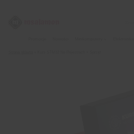
Przejdź
do
treści
Wyszu
produk
Promocje
Nowości
Minikomputery
Elektronika
Strona główna
»
Kurs STM32 Na Rejestrach + Sprzęt