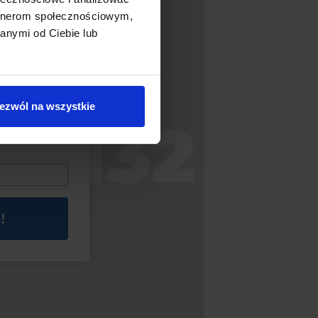
artnerom społecznościowym,
anymi od Ciebie lub
ą znajdować
rtości min. 50
ezwól na wszystkie
!