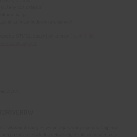
i „żeby coś działało”
dokumentacją
ązania zamiast budowania własnych
zygodę z STM32, zacznij od kursów
Język C dla
la Początkujących
.
 nauczysz:
H DRIVERÓW
zesz
własne drivery
— w uporządkowany sposób. Najpierw
 której poznajesz dokładną sekwencję działania peryferium, a