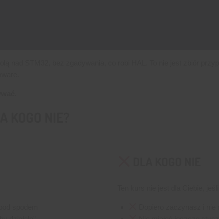
olą nad STM32, bez zgadywania, co robi HAL. To nie jest zbiór przy
mware.
ywać.
A KOGO NIE?
DLA KOGO NIE
Ten kurs nie jest dla Ciebie, jeśli
ę pod spodem
Dopiero zaczynasz i nie 
y działało”
Nie miałeś jeszcze styc