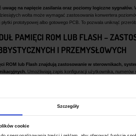
 uwagę na napięcie zasilania oraz poziomy logiczne sygnałów.
 dziesiątych wolta może wymagać zastosowania konwertera poziomó
j płytki prototypowej albo gotowego PCB. To pozwala uniknąć przeró
DUŁ PAMIĘCI ROM LUB FLASH – ZAST
BBYSTYCZNYCH I PRZEMYSŁOWYCH
ci ROM lub Flash znajdują zastosowanie w sterownikach, sys
nikacyjnych.
Umożliwiają zapis konfiguracji użytkownika, numerów se
ramowania. W urządzeniach seryjnych odpowiadają za przechowywa
ejszych projektach hobbystycznych często pełnią funkcję dodat
dowanych konstrukcjach obsługują zewnętrzne pliki binarne i grafiki
ramowania oraz możliwość rozbudowy bez wymiany głównego mikrok
Szczegóły
MPATYBILNE ROZWIĄZANIA I INTEGRA
 plików cookie
y pamięci dostępne w msalamon bez problemu podłączysz do popular
do spersonalizowania treści i reklam, aby oferować funkcje sp