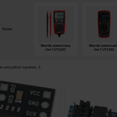
Nowe
Miernik uniwersalny
Miernik uniwersal
Uni-T UT125C
Uni-T UT139S
ie wszystkich wyników: 3