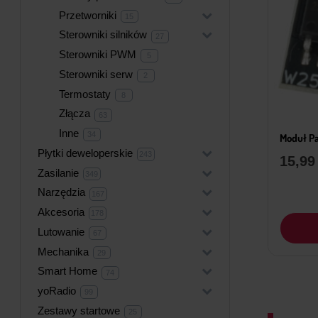
produkty
Przetworniki
+
15
15
produktów
Sterowniki silników
+
27
27
produktów
Sterowniki PWM
5
5
produktów
Sterowniki serw
2
2
produkty
Termostaty
8
8
produktów
Złącza
63
63
produkty
Inne
34
34
Moduł Pa
produkty
Płytki deweloperskie
+
243
243
15,9
produkty
Zasilanie
+
349
349
produktów
Narzędzia
+
167
167
produktów
Akcesoria
+
178
178
produktów
Lutowanie
+
67
67
produktów
Mechanika
+
29
29
produktów
Smart Home
+
74
74
produkty
yoRadio
+
99
99
produktów
Zestawy startowe
25
25