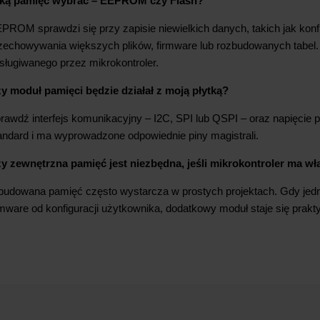
ką pamięć wybrać – EEPROM czy Flash?
PROM sprawdzi się przy zapisie niewielkich danych, takich jak konfigu
zechowywania większych plików, firmware lub rozbudowanych tabel. 
sługiwanego przez mikrokontroler.
y moduł pamięci będzie działał z moją płytką?
rawdź interfejs komunikacyjny – I2C, SPI lub QSPI – oraz napięcie p
andard i ma wyprowadzone odpowiednie piny magistrali.
y zewnętrzna pamięć jest niezbędna, jeśli mikrokontroler ma w
udowana pamięć często wystarcza w prostych projektach. Gdy jedn
rmware od konfiguracji użytkownika, dodatkowy moduł staje się pra