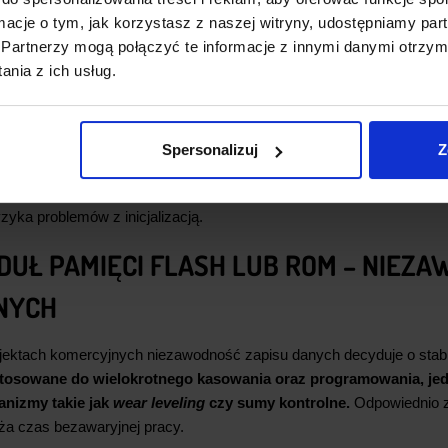
ardowe interfejsy komunikacyjne upraszczają konfigurację bibli
ormacje o tym, jak korzystasz z naszej witryny, udostępniamy p
nie podłączyć linie zasilania oraz magistralę danych, aby rozpocząć
Partnerzy mogą połączyć te informacje z innymi danymi otrzym
nia z ich usług.
e współpracują również z
mikrokontrolerami AVR
, takimi jak ATmega
dlatego zewnętrzna pamięć EEPROM lub Flash może zostać pod
yczne rozwiązanie, gdy wbudowana pamięć mikrokontrolera okazuje s
Spersonalizuj
Z
wyborze zwróć uwagę, jaki sprzęt jest używany w Twoim układz
 płytka ma wyprowadzone wszystkie piny magistrali. Sprawdzenie 
zyka problemów z inicjalizacją.
DUŁ PAMIĘCI FLASH LUB ROM – NIEZA
NYCH
jektach komercyjnych niezawodność zapisu danych decyduje o stabi
tosowane do wielokrotnego kasowania oraz programowania, jed
nizmy takie jak
wear leveling
czy sumy kontrolne.
Odpowiednio z
ża czas bezawaryjnej pracy.