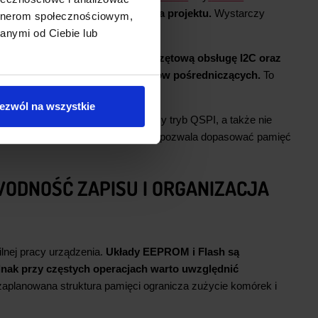
otek i skracają czas uruchomienia projektu.
Wystarczy
artnerom społecznościowym,
 testy.
anymi od Ciebie lub
 czy ATtiny.
Układy te oferują sprzętową obsługę I2C oraz
łączona bez dodatkowych układów pośredniczących.
To
ię niewystarczająca.
ezwól na wszystkie
ie.
Nie każdy mikrokontroler obsłuży tryb QSPI, a także nie
dokumentacji producenta kontrolera pozwala dopasować pamięć
WODNOŚĆ ZAPISU I ORGANIZACJA
lnej pracy urządzenia.
Układy EEPROM i Flash są
nak przy częstych operacjach warto uwzględnić
aplanowana struktura pamięci ogranicza zużycie komórek i