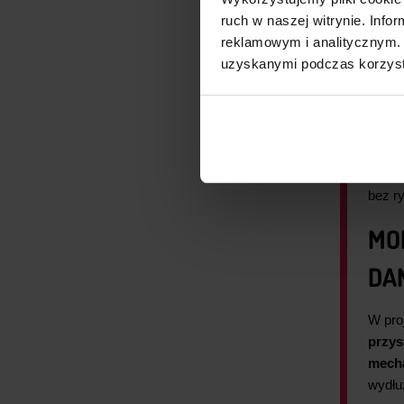
Stand
ruch w naszej witrynie. Inf
popraw
reklamowym i analitycznym. 
uzyskanymi podczas korzysta
Dobrz
SPI, 
prakt
Przy 
każda
bez ry
MO
DA
W pro
przys
mecha
wydłu