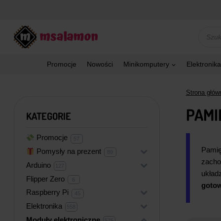
Przejdź
do
treści
Wyszu
produk
Promocje
Nowości
Minikomputery
Elektronika
Strona głów
PAMI
KATEGORIE
Promocje
57
57
produktów
Pamię
Pomysły na prezent
+
89
89
produktów
zacho
Arduino
+
127
127
produktów
układ
Flipper Zero
6
6
goto
produktów
Raspberry Pi
+
45
45
produktów
Elektronika
+
558
558
produktów
Moduły elektroniczne
+
575
575