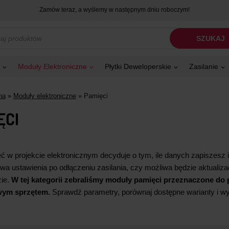
Zamów teraz, a wyślemy w następnym dniu roboczym!
kiwarka
SZUKAJ
tów
Moduły Elektroniczne
Płytki Deweloperskie
Zasilanie
na
»
Moduły elektroniczne
»
Pamięci
ĘCI
ć w projekcie elektronicznym decyduje o tym, ile danych zapiszesz i 
wa ustawienia po odłączeniu zasilania, czy możliwa będzie aktualiza
zie.
W tej kategorii zebraliśmy moduły pamięci przeznaczone do 
wym sprzętem.
Sprawdź parametry, porównaj dostępne warianty i w