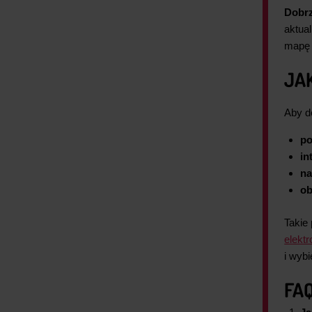
Dobrz
aktua
mapę 
JA
Aby d
po
in
na
ob
Takie
elekt
i wyb
FAQ