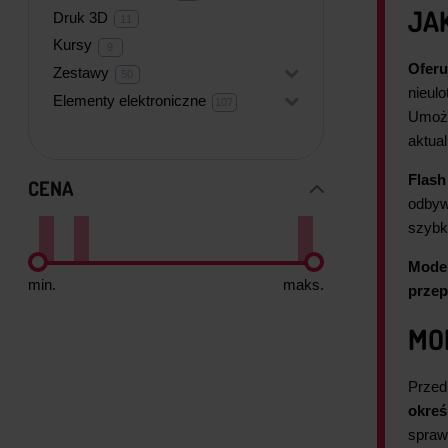
produktów
JA
Druk 3D
11
11
produktów
Kursy
9
9
produktów
Oferu
Zestawy
+
50
50
produktów
nieul
Elementy elektroniczne
+
107
107
produktów
Umożl
aktua
Flash
CENA
odbyw
szybk
Model
min.
maks.
prze
MO
Przed
okreś
spraw