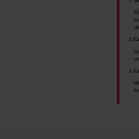
Ja
EE
pr
ob
Cz
Sp
st
Cz
Wb
fi