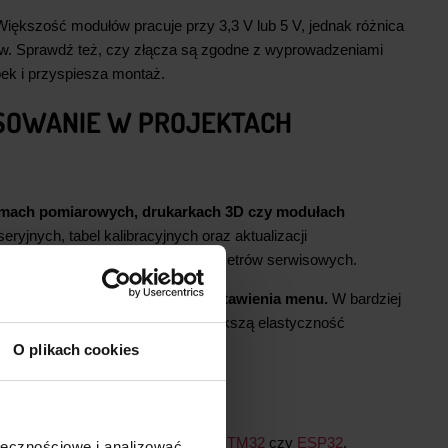
Większość modułów pracuje przy 3,3 V lub 5 V, jednak różnica
w. Sprawdź też, czy złącza są zgodne z wyprowadzeniami
bek i przyspiesza montaż.
OSOWANIE W PROJEKTACH
temach pomiarowych, drukarkach 3D czy modułach
ryjnych, tabel kalibracyjnych oraz aktualizacji
nie danych produkcyjnych i parametrów serwisowych.
kowej przestrzeni na logi lub ustawienia menu.
W bardziej
. Ich obecność przekłada się na większą elastyczność
ontrolera.
O plikach cookies
CJA ZE SPRZĘTEM
nych płytek, takich jak
Arduino
,
STM32
czy
ESP32
.
ołecznościowe i analizować