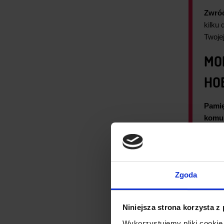
Zwróć
kilku
Twoje
MO
HO
Pamię
komu
oprog
W mni
rozbu
oprog
Zgoda
KO
Niniejsza strona korzysta z
Moduł
Wykorzystujemy pliki cookie 