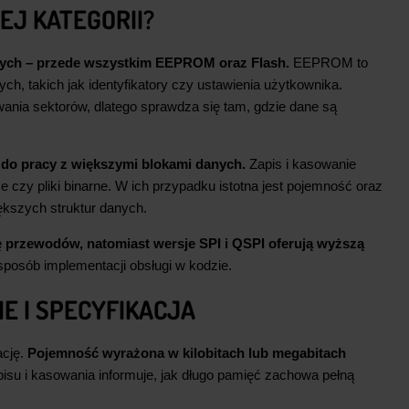
EJ KATEGORII?
ych – przede wszystkim EEPROM oraz Flash.
EEPROM to
h, takich jak identyfikatory czy ustawienia użytkownika.
nia sektorów, dlatego sprawdza się tam, gdzie dane są
a do pracy z większymi blokami danych.
Zapis i kasowanie
czy pliki binarne. W ich przypadku istotna jest pojemność oraz
ększych struktur danych.
bę przewodów, natomiast wersje SPI i QSPI oferują wyższą
sposób implementacji obsługi w kodzie.
E I SPECYFIKACJA
ację.
Pojemność wyrażona w kilobitach lub megabitach
pisu i kasowania informuje, jak długo pamięć zachowa pełną