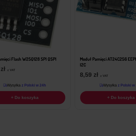
mięci Flash W25Q128 SPI QSPI
Moduł Pamięci AT24C256 EE
I2C
9
zł
z VAT
8,59
zł
z VAT
Wysyłka
z Polski w 24h
Wysyłka
z Polski w
+ Do koszyka
+ Do koszyka