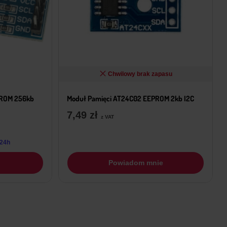
Chwilowy brak zapasu
PROM 256kb
Moduł Pamięci AT24C02 EEPROM 2kb I2C
7,49
zł
z VAT
 24h
Powiadom mnie