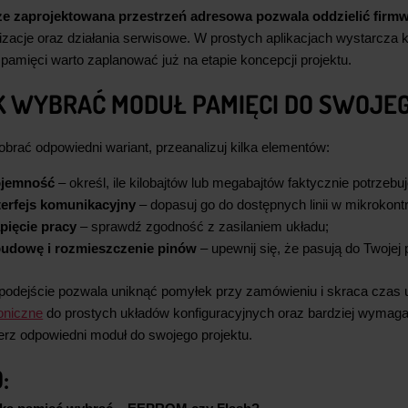
e zaprojektowana przestrzeń adresowa pozwala oddzielić firm
lizacje oraz działania serwisowe. W prostych aplikacjach wystarcza
pamięci warto zaplanować już na etapie koncepcji projektu.
K WYBRAĆ MODUŁ PAMIĘCI DO SWOJE
obrać odpowiedni wariant, przeanalizuj kilka elementów:
jemność
– określ, ile kilobajtów lub megabajtów faktycznie potrzebu
terfejs komunikacyjny
– dopasuj go do dostępnych linii w mikrokontr
pięcie pracy
– sprawdź zgodność z zasilaniem układu;
udowę i rozmieszczenie pinów
– upewnij się, że pasują do Twojej p
 podejście pozwala uniknąć pomyłek przy zamówieniu i skraca czas u
roniczne
do prostych układów konfiguracyjnych oraz bardziej wymaga
ierz odpowiedni moduł do swojego projektu.
: