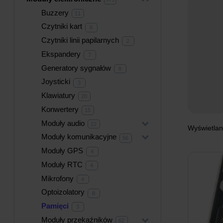
produktów
Buzzery
11
11
produktów
Czytniki kart
6
6
produktów
Czytniki linii papilarnych
2
2
produkty
Ekspandery
7
7
produktów
Generatory sygnałów
8
8
produktów
Joysticki
3
3
produkty
Klawiatury
20
20
produktów
Konwertery
15
15
produktów
Moduły audio
+
22
22
Wyświetlan
produkty
Moduły komunikacyjne
+
56
56
produktów
Moduły GPS
4
4
produkty
Moduły RTC
4
4
produkty
Mikrofony
4
4
produkty
Optoizolatory
8
8
produktów
Pamięci
3
3
produkty
Moduły przekaźników
+
62
62