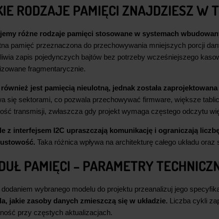
KIE RODZAJE PAMIĘCI ZNAJDZIESZ W T
jemy różne rodzaje pamięci stosowane w systemach wbudowan
otna pamięć przeznaczona do przechowywania mniejszych porcji danyc
iwia zapis pojedynczych bajtów bez potrzeby wcześniejszego kasowa
lizowane fragmentarycznie.
 również jest pamięcią nieulotną, jednak została zaprojektowan
a się sektorami, co pozwala przechowywać firmware, większe tablice 
ość transmisji, zwłaszcza gdy projekt wymaga częstego odczytu wi
e z interfejsem I2C upraszczają komunikację i ograniczają licz
pustowość.
Taka różnica wpływa na architekturę całego układu oraz 
DUŁ PAMIĘCI – PARAMETRY TECHNICZN
 dodaniem wybranego modelu do projektu przeanalizuj jego specyfik
la, jakie zasoby danych zmieszczą się w układzie.
Liczba cykli za
ność przy częstych aktualizacjach.