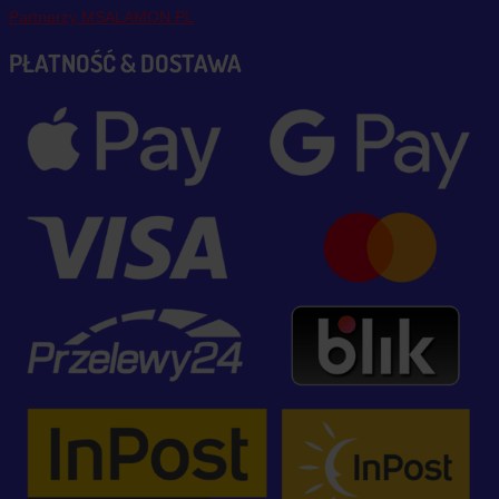
Partnerzy MSALAMON.PL
PŁATNOŚĆ & DOSTAWA