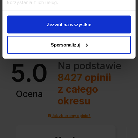
korzystania z ich usług.
Zezwól na wszystkie
Spersonalizuj
5.0
Na podstawie
8427
opinii
z całego
Ocena
okresu
Jak zbieramy opinie?