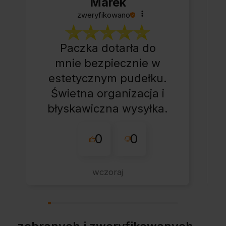
Marek
zweryfikowano
Paczka dotarła do
mnie bezpiecznie w
estetycznym pudełku.
Świetna organizacja i
błyskawiczna wysyłka.
Korzystam z tego
0
0
sklepu nie pierwszy
raz - zawsze
wszystko perfekt.
wczoraj
Polecam z całym
przekonaniem.