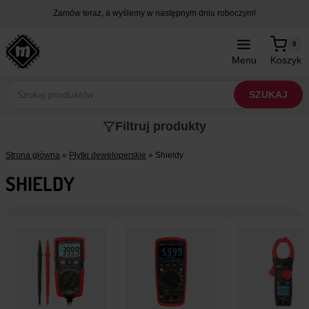
Przejdź
Zamów teraz, a wyślemy w następnym dniu roboczym!
do
treści
0
Menu
Koszyk
Wyszukiwarka
produktów
SZUKAJ
Filtruj produkty
Strona główna
»
Płytki deweloperskie
»
Shieldy
SHIELDY
e