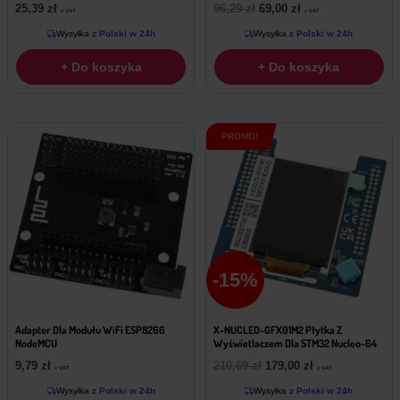
Pierwotna
Aktualna
25,39
zł
96,29
zł
69,00
zł
z VAT
z VAT
cena
cena
Wysyłka
z Polski w 24h
Wysyłka
z Polski w 24h
wynosiła:
wynosi:
96,29 zł.
69,00 zł.
+ Do koszyka
+ Do koszyka
PROMO!
-15%
Adapter Dla Modułu WiFi ESP8266
X-NUCLEO-GFX01M2 Płytka Z
NodeMCU
Wyświetlaczem Dla STM32 Nucleo-64
Pierwotna
Aktualna
9,79
zł
210,69
zł
179,00
zł
z VAT
z VAT
cena
cena
Wysyłka
z Polski w 24h
Wysyłka
z Polski w 24h