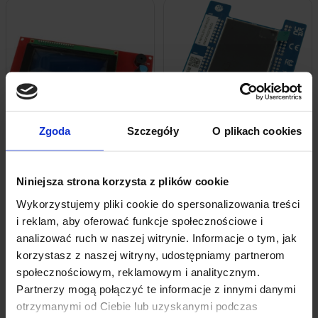
Zgoda
Szczegóły
O plikach cookies
Chwilowy brak zapasu
Chwilowy brak zapasu
Wyświetlacz LCD 20×4 Do Sterownika
X-NUCLEO-GFX02Z1 Płytka Z
Drukarki 3D RAMPS
Wyświetlaczem Dla STM32 Nucleo-144
Niniejsza strona korzysta z plików cookie
37,29
zł
179,99
zł
z VAT
z VAT
Wykorzystujemy pliki cookie do spersonalizowania treści
i reklam, aby oferować funkcje społecznościowe i
Powiadom mnie
Powiadom mnie
analizować ruch w naszej witrynie. Informacje o tym, jak
korzystasz z naszej witryny, udostępniamy partnerom
społecznościowym, reklamowym i analitycznym.
Partnerzy mogą połączyć te informacje z innymi danymi
otrzymanymi od Ciebie lub uzyskanymi podczas