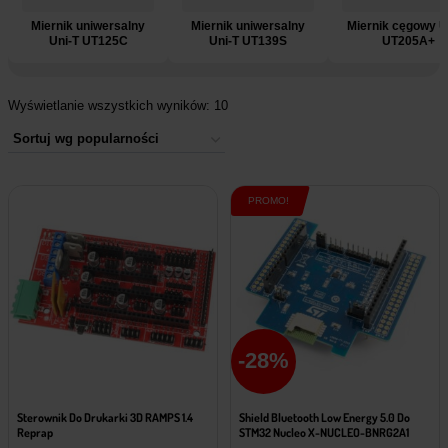
Miernik uniwersalny
Miernik uniwersalny
Miernik cęgowy U
Uni-T UT125C
Uni-T UT139S
UT205A+
Wyświetlanie wszystkich wyników: 10
PROMO!
-28%
Sterownik Do Drukarki 3D RAMPS 1.4
Shield Bluetooth Low Energy 5.0 Do
Reprap
STM32 Nucleo X-NUCLEO-BNRG2A1