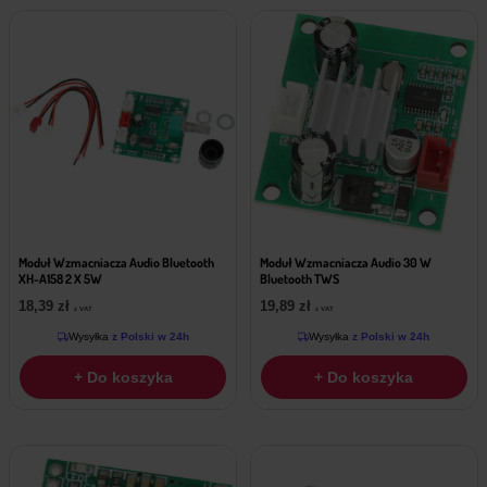
Moduł Wzmacniacza Audio Bluetooth
Moduł Wzmacniacza Audio 30 W
XH-A158 2 X 5W
Bluetooth TWS
18,39
zł
19,89
zł
z VAT
z VAT
Wysyłka
z Polski w 24h
Wysyłka
z Polski w 24h
+ Do koszyka
+ Do koszyka