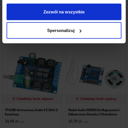
7,79
zł
z VAT
Zezwól na wszystkie
Powiadom mnie
Powiadom mnie
Spersonalizuj
Chwilowy brak zapasu
Chwilowy brak zapasu
TPA3116 Wzmacniacz Audio 2 X 50W 2-
Moduł Audio ISD1820 Do Nagrywania I
Kanałowy
Odtwarzania Dźwięku Z Głośnikiem
34,99
zł
10,79
zł
z VAT
z VAT