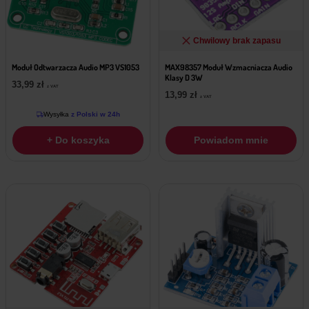
Chwilowy brak zapasu
Moduł Odtwarzacza Audio MP3 VS1053
MAX98357 Moduł Wzmacniacza Audio
Klasy D 3W
33,99
zł
z VAT
13,99
zł
z VAT
Wysyłka
z Polski w 24h
+ Do koszyka
Powiadom mnie