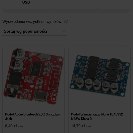
USB
Wyświetlanie wszystkich wyników: 22
Moduł Audio Bluetooth 5.0 Z Gniazdem
Moduł Wzmacniacza Mono TDA8932
Jack
1x35W Klasa D
8,49
zł
14,79
zł
z VAT
z VAT