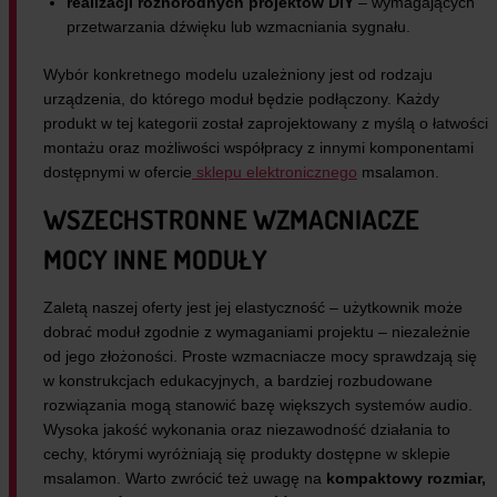
realizacji różnorodnych projektów DIY
– wymagających
przetwarzania dźwięku lub wzmacniania sygnału.
Wybór konkretnego modelu uzależniony jest od rodzaju
urządzenia, do którego moduł będzie podłączony. Każdy
produkt w tej kategorii został zaprojektowany z myślą o łatwości
montażu oraz możliwości współpracy z innymi komponentami
dostępnymi w ofercie
sklepu elektronicznego
msalamon.
WSZECHSTRONNE WZMACNIACZE
MOCY INNE MODUŁY
Zaletą naszej oferty jest jej elastyczność – użytkownik może
dobrać moduł zgodnie z wymaganiami projektu – niezależnie
od jego złożoności. Proste wzmacniacze mocy sprawdzają się
w konstrukcjach edukacyjnych, a bardziej rozbudowane
rozwiązania mogą stanowić bazę większych systemów audio.
Wysoka jakość wykonania oraz niezawodność działania to
cechy, którymi wyróżniają się produkty dostępne w sklepie
msalamon.
Warto zwrócić też uwagę na
kompaktowy rozmiar,