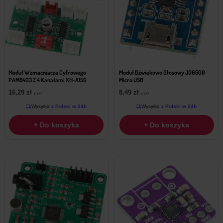
Moduł Wzmacniacza Cyfrowego
Moduł Dźwiękowo Głosowy JQ6500
PAM8403 Z 4 Kanałami XH-A156
Micro USB
16,29
zł
8,49
zł
z VAT
z VAT
Wysyłka
z Polski w 24h
Wysyłka
z Polski w 24h
+ Do koszyka
+ Do koszyka