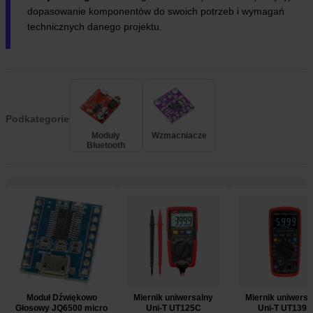
dopasowanie komponentów do swoich potrzeb i wymagań
technicznych danego projektu.
Podkategorie
Moduły
Wzmacniacze
Bluetooth
Audio
e
Moduł Dźwiękowo
Miernik uniwersalny
Miernik uniwersa
Głosowy JQ6500 micro
Uni-T UT125C
Uni-T UT139S