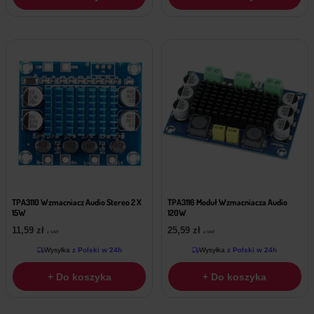
TPA3110 Wzmacniacz Audio Stereo 2 X
TPA3116 Moduł Wzmacniacza Audio
15W
120W
11,59
zł
25,59
zł
z VAT
z VAT
Wysyłka
z Polski w 24h
Wysyłka
z Polski w 24h
+ Do koszyka
+ Do koszyka