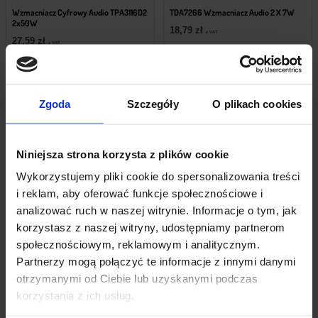
Wzmacniacz Cyfrowy Audio TPA3116D2
TDA7266 Wzmacniacz Audio 2 X 7W
2x50W
18,79
zł
z VAT
27,59
zł
z VAT
Powiadom mnie
Powiadom mnie
Zgoda
Szczegóły
O plikach cookies
Niniejsza strona korzysta z plików cookie
Wykorzystujemy pliki cookie do spersonalizowania treści
i reklam, aby oferować funkcje społecznościowe i
analizować ruch w naszej witrynie. Informacje o tym, jak
korzystasz z naszej witryny, udostępniamy partnerom
społecznościowym, reklamowym i analitycznym.
Partnerzy mogą połączyć te informacje z innymi danymi
Chwilowy brak zapasu
Chwilowy brak zapasu
otrzymanymi od Ciebie lub uzyskanymi podczas
korzystania z ich usług.
Moduł Wzmacniacza Cyfrowego
Głośnik YD40-17 4-Ohm 3W
PAM8403 Z Potencjometrem I
13,69
zł
Włącznikiem
z VAT