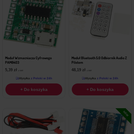
Moduł Wzmacniacza Cyfrowego
Moduł Bluetooth 5.0 Odbiornik Audio Z
PAM8403
Pilotem
5,39
zł
48,19
zł
z VAT
z VAT
Wysyłka
z Polski w 24h
Wysyłka
z Polski w 24h
+ Do koszyka
+ Do koszyka
NEW