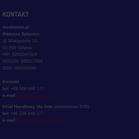
KONTAKT
msalamon.pl
Mateusz Salamon
ul. Małopolska 14
81-555 Gdynia
NIP: 9282047329
REGON: 080517896
BDO: 000356585
Kontakt
tel:
+48 508 848 177
e-mail:
sklep@msalamon.pl
Dział Handlowy dla firm
(zamówienia B2B)
tel:
+48 508 848 177
e-mail:
handlowy@msalamon.pl