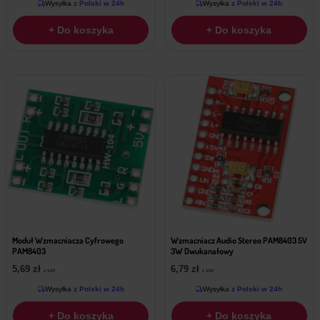
Wysyłka
z Polski w 24h
Wysyłka
z Polski w 24h
+ Do koszyka
+ Do koszyka
Moduł Wzmacniacza Cyfrowego
Wzmacniacz Audio Stereo PAM8403 5V
PAM8403
3W Dwukanałowy
5,69
zł
6,79
zł
z VAT
z VAT
Wysyłka
z Polski w 24h
Wysyłka
z Polski w 24h
+ Do koszyka
+ Do koszyka