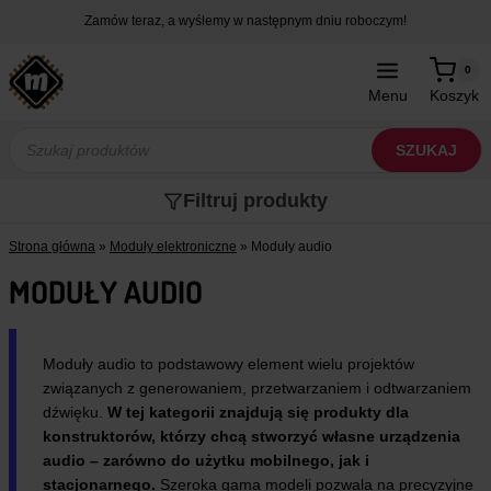
Przejdź
Zamów teraz, a wyślemy w następnym dniu roboczym!
do
treści
0
Menu
Koszyk
Wyszukiwarka
produktów
SZUKAJ
Filtruj produkty
Strona główna
»
Moduły elektroniczne
»
Moduły audio
MODUŁY AUDIO
Moduły audio to podstawowy element wielu projektów
związanych z generowaniem, przetwarzaniem i odtwarzaniem
dźwięku.
W tej kategorii znajdują się produkty dla
konstruktorów, którzy chcą stworzyć własne urządzenia
audio – zarówno do użytku mobilnego, jak i
stacjonarnego.
Szeroka gama modeli pozwala na precyzyjne