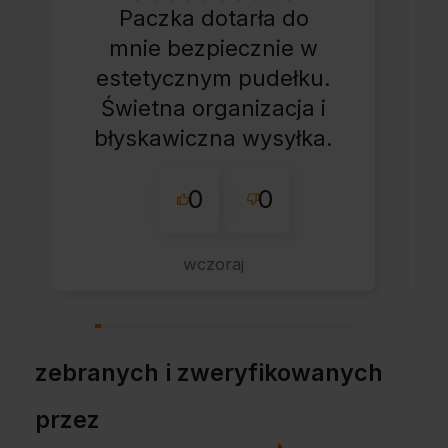
Paczka dotarła do
mnie bezpiecznie w
estetycznym pudełku.
Świetna organizacja i
błyskawiczna wysyłka.
Korzystam z tego
0
0
sklepu nie pierwszy
raz - zawsze
wszystko perfekt.
wczoraj
Polecam z całym
przekonaniem.
zebranych i zweryfikowanych
przez