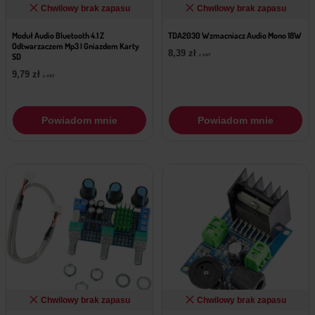
Chwilowy brak zapasu
Chwilowy brak zapasu
Moduł Audio Bluetooth 4.1 Z
TDA2030 Wzmacniacz Audio Mono 18W
Odtwarzaczem Mp3 I Gniazdem Karty
8,39
zł
SD
z VAT
9,79
zł
z VAT
Powiadom mnie
Powiadom mnie
Chwilowy brak zapasu
Chwilowy brak zapasu