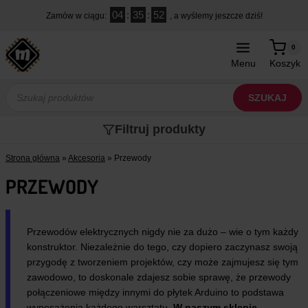
Przejdź
04
:
35
:
51
Zamów w ciągu:
, a wyślemy jeszcze dziś!
do
treści
0
Menu
Koszyk
Wyszukiwarka
produktów
SZUKAJ
Filtruj produkty
Strona główna
»
Akcesoria
»
Przewody
PRZEWODY
Przewodów elektrycznych nigdy nie za dużo – wie o tym każdy
konstruktor. Niezależnie do tego, czy dopiero zaczynasz swoją
przygodę z tworzeniem projektów, czy może zajmujesz się tym
zawodowo, to doskonale zdajesz sobie sprawę, że przewody
połączeniowe między innymi do płytek Arduino to podstawa
wyposażenia każdego warsztatu.
W naszym sklepie