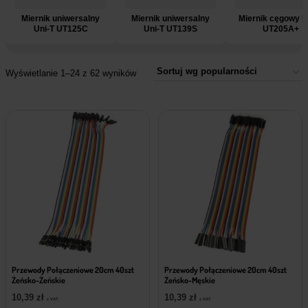
Miernik uniwersalny
Miernik uniwersalny
Miernik cęgowy U
Uni-T UT125C
Uni-T UT139S
UT205A+
Wyświetlanie 1–24 z 62 wyników
Przewody Połączeniowe 20cm 40szt
Przewody Połączeniowe 20cm 40szt
Żeńsko-Żeńskie
Żeńsko-Męskie
10,39
zł
10,39
zł
z VAT
z VAT