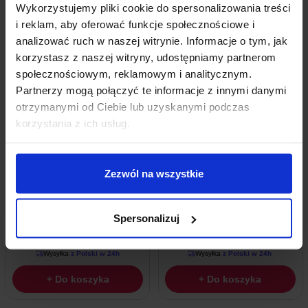
+ Do koszyka
+ Do koszyka
Wykorzystujemy pliki cookie do spersonalizowania treści
i reklam, aby oferować funkcje społecznościowe i
analizować ruch w naszej witrynie. Informacje o tym, jak
korzystasz z naszej witryny, udostępniamy partnerom
społecznościowym, reklamowym i analitycznym.
Partnerzy mogą połączyć te informacje z innymi danymi
otrzymanymi od Ciebie lub uzyskanymi podczas
korzystania z ich usług.
Zezwól na wszystkie
Przewód + Gniazdo JST-XH 2,54mm
Przewód JST 2-Pin 150 Mm Wtyk
20cm 6 Pin
Żeński
Spersonalizuj
2,68
zł
1,59
zł
z VAT
z VAT
Wysyłka
z Polski w 24h
Wysyłka
z Polski w 24h
+ Do koszyka
+ Do koszyka