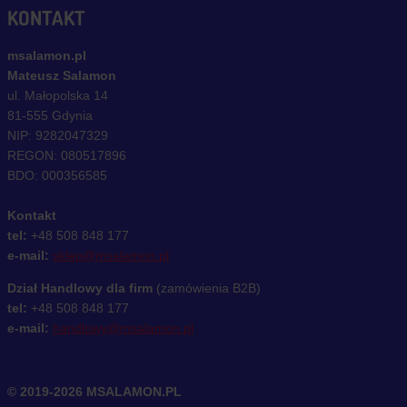
KONTAKT
msalamon.pl
Mateusz Salamon
ul. Małopolska 14
81-555 Gdynia
NIP: 9282047329
REGON: 080517896
BDO: 000356585
Kontakt
tel:
+48 508 848 177
e-mail:
sklep@msalamon.pl
Dział Handlowy dla firm
(zamówienia B2B)
tel:
+48 508 848 177
e-mail:
handlowy@msalamon.pl
© 2019-2026 MSALAMON.PL