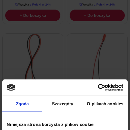
Wysyłka
z Polski w 24h
Wysyłka
z Polski w 24h
+ Do koszyka
+ Do koszyka
Złącze JST PH 20cm Złącze Żeńskie 2-
Przewód JST 2-Pin 150 Mm Wtyk Męski
Zgoda
Szczegóły
O plikach cookies
PIN
1,59
zł
z VAT
2,07
zł
z VAT
Wysyłka
z Polski w 24h
Wysyłka
z Polski w 24h
Niniejsza strona korzysta z plików cookie