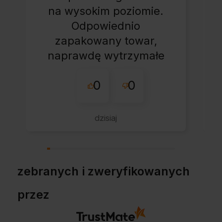
na wysokim poziomie.
Odpowiednio
zapakowany towar,
naprawdę wytrzymałe
opakowanie.
0
0
Wszystko ok, bez
zbędnej zwłoki.
Jestem pozytywnie
dzisiaj
zaskoczony, pełen
profesjonalizm.
zebranych i zweryfikowanych
przez