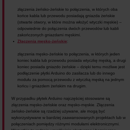
złączenia żeńsko-żeńskie to połączenia, w których oba
końce kabla lub przewodu posiadają gniazda żeńskie
(otwarte otwory, w które można włożyć wtyczki męskie) –
odpowiednie do połączenia dwóch przewodów lub kabli
zakończonych gniazdami męskimi.
Złączenia męsko-żeńskie
:
złączenia męsko-żeńskie to połączenia, w których jeden
koniec kabla lub przewodu posiada wtyczkę męską, a drugi
koniec posiada gniazdo żeńskie – dzięki temu możliwe jest
podłączenie płytki Arduino do zasilacza lub do innego
modułu za pomocą przewodu z wtyczką męską na jednym
końcu i gniazdem żeńskim na drugim.
W przypadku płytek Arduino najczęściej stosowane są
złączenia męsko-żeńskie oraz męsko-męskie. Złączenia
żeńsko-żeńskie są rzadziej używane, ale mogą być
wykorzystywane w bardziej zaawansowanych projektach lub w
połączeniach pomiędzy różnymi modułami elektronicznymi.