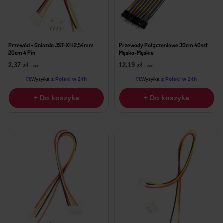
Przewód + Gniazdo JST-XH 2,54mm
Przewody Połączeniowe 30cm 40szt
20cm 4 Pin
Męsko-Męskie
2,37
zł
12,19
zł
z VAT
z VAT
Wysyłka
z Polski w 24h
Wysyłka
z Polski w 24h
+ Do koszyka
+ Do koszyka