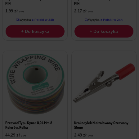
PIN
PIN
1,99
zł
2,17
zł
z VAT
z VAT
Wysyłka
z Polski w 24h
Wysyłka
z Polski w 24h
+ Do koszyka
+ Do koszyka
Przewód Typu Kynar 0,24 Mm 8
Krokodylek Nieizolowany Czerwony
Kolorów, Rolka
51mm
44,29
zł
2,49
zł
z VAT
z VAT