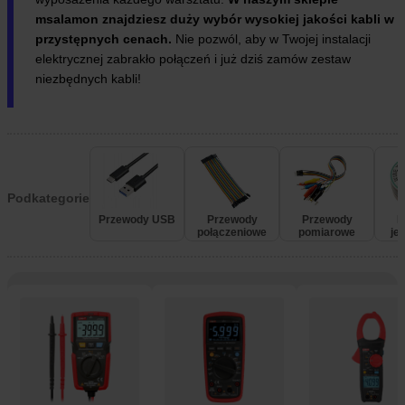
msalamon znajdziesz duży wybór wysokiej jakości kabli w
przystępnych cenach.
Nie pozwól, aby w Twojej instalacji
elektrycznej zabrakło połączeń i już dziś zamów zestaw
niezbędnych kabli!
Podkategorie
Przewody USB
Przewody
Przewody
P
połączeniowe
pomiarowe
je
e