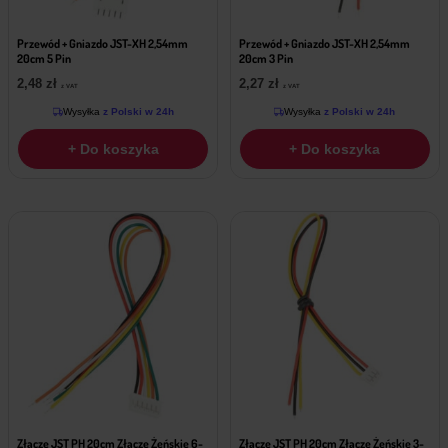
Przewód + Gniazdo JST-XH 2,54mm
Przewód + Gniazdo JST-XH 2,54mm
20cm 5 Pin
20cm 3 Pin
2,48
zł
2,27
zł
z VAT
z VAT
Wysyłka
z Polski w 24h
Wysyłka
z Polski w 24h
+ Do koszyka
+ Do koszyka
Złącze JST PH 20cm Złącze Żeńskie 6-
Złącze JST PH 20cm Złącze Żeńskie 3-