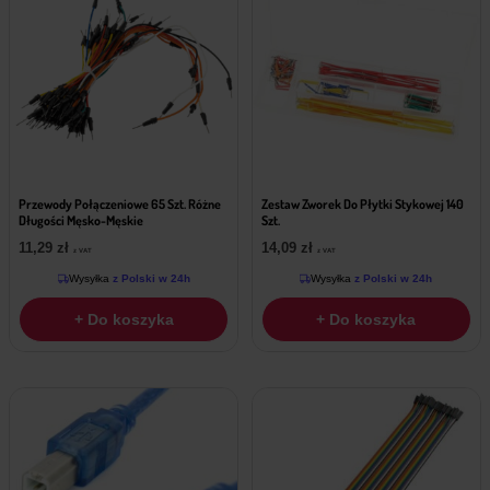
Przewody Połączeniowe 65 Szt. Różne
Zestaw Zworek Do Płytki Stykowej 140
Długości Męsko-Męskie
Szt.
11,29
zł
14,09
zł
z VAT
z VAT
Wysyłka
z Polski w 24h
Wysyłka
z Polski w 24h
+ Do koszyka
+ Do koszyka