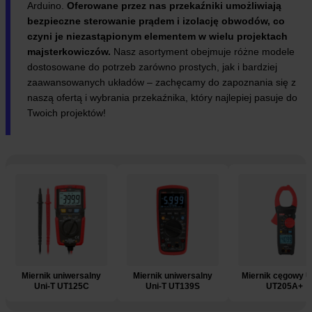
Arduino.
Oferowane przez nas przekaźniki umożliwiają
bezpieczne sterowanie prądem i izolację obwodów, co
czyni je niezastąpionym elementem w wielu projektach
majsterkowiczów.
Nasz asortyment obejmuje różne modele
dostosowane do potrzeb zarówno prostych, jak i bardziej
zaawansowanych układów – zachęcamy do zapoznania się z
naszą ofertą i wybrania przekaźnika, który najlepiej pasuje do
Twoich projektów!
e
Miernik uniwersalny
Miernik uniwersalny
Miernik cęgowy U
Uni-T UT125C
Uni-T UT139S
UT205A+