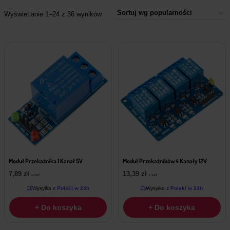
Wyświetlanie 1–24 z 36 wyników
Moduł Przekaźnika 1 Kanał 5V
Moduł Przekaźników 4 Kanały 12V
7,89
zł
13,39
zł
z VAT
z VAT
Wysyłka
z Polski w 24h
Wysyłka
z Polski w 24h
+ Do koszyka
+ Do koszyka