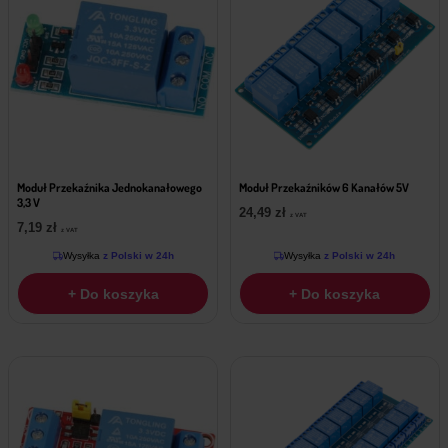
Moduł Przekaźnika Jednokanałowego
Moduł Przekaźników 6 Kanałów 5V
3,3 V
24,49
zł
z VAT
7,19
zł
z VAT
Wysyłka
z Polski w 24h
Wysyłka
z Polski w 24h
+ Do koszyka
+ Do koszyka