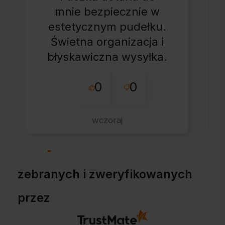
mnie bezpiecznie w
estetycznym pudełku.
Świetna organizacja i
błyskawiczna wysyłka.
Korzystam z tego
0
0
sklepu nie pierwszy
raz - zawsze
wszystko perfekt.
wczoraj
Polecam z całym
przekonaniem.
zebranych i zweryfikowanych
przez