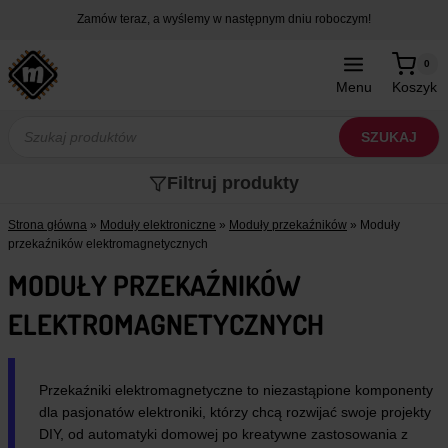
Przejdź
Zamów teraz, a wyślemy w następnym dniu roboczym!
do
treści
0
Menu
Koszyk
Wyszukiwarka
produktów
SZUKAJ
Filtruj produkty
Strona główna
»
Moduły elektroniczne
»
Moduły przekaźników
»
Moduły
przekaźników elektromagnetycznych
MODUŁY PRZEKAŹNIKÓW
ELEKTROMAGNETYCZNYCH
Przekaźniki elektromagnetyczne to niezastąpione komponenty
dla pasjonatów elektroniki, którzy chcą rozwijać swoje projekty
DIY, od automatyki domowej po kreatywne zastosowania z