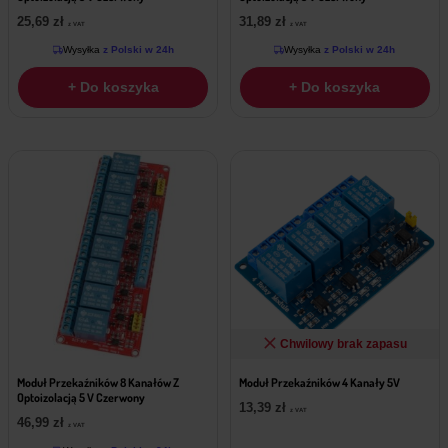
25,69
zł
31,89
zł
z VAT
z VAT
Wysyłka
z Polski w 24h
Wysyłka
z Polski w 24h
+ Do koszyka
+ Do koszyka
Chwilowy brak zapasu
Moduł Przekaźników 8 Kanałów Z
Moduł Przekaźników 4 Kanały 5V
Optoizolacją 5 V Czerwony
13,39
zł
z VAT
46,99
zł
z VAT