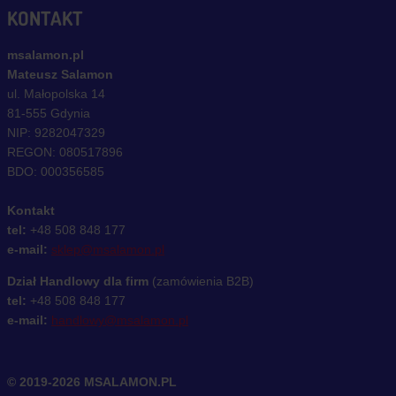
KONTAKT
msalamon.pl
Mateusz Salamon
ul. Małopolska 14
81-555 Gdynia
NIP: 9282047329
REGON: 080517896
BDO: 000356585
Kontakt
tel:
+48 508 848 177
e-mail:
sklep@msalamon.pl
Dział Handlowy dla firm
(zamówienia B2B)
tel:
+48 508 848 177
e-mail:
handlowy@msalamon.pl
© 2019-2026 MSALAMON.PL