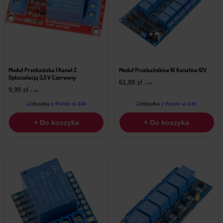
Moduł Przekaźnika 1 Kanał Z
Moduł Przekaźników 16 Kanałów 12V
Optoizolacją 3,3 V Czerwony
61,89
zł
z VAT
9,99
zł
z VAT
Wysyłka
z Polski w 24h
Wysyłka
z Polski w 24h
+ Do koszyka
+ Do koszyka