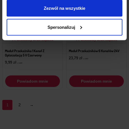
Zezwól na wszystkie
Spersonalizuj
Chwilowy brak zapasu
Chwilowy brak zapasu
Moduł Przekaźnika 1 Kanał Z
Moduł Przekaźników 6 Kanałów 24V
Optoizolacją 5 V Czerwony
23,79
zł
z VAT
9,99
zł
z VAT
Powiadom mnie
Powiadom mnie
1
2
→