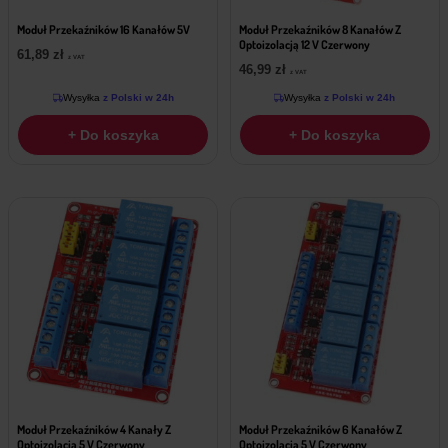
Moduł Przekaźników 16 Kanałów 5V
Moduł Przekaźników 8 Kanałów Z
Optoizolacją 12 V Czerwony
61,89
zł
z VAT
46,99
zł
z VAT
Wysyłka
z Polski w 24h
Wysyłka
z Polski w 24h
+ Do koszyka
+ Do koszyka
Moduł Przekaźników 4 Kanały Z
Moduł Przekaźników 6 Kanałów Z
Optoizolacją 5 V Czerwony
Optoizolacją 5 V Czerwony