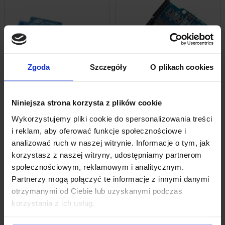
Zgoda
Szczegóły
O plikach cookies
Chwilowy brak zapasu
Chwilowy brak zapasu
Niniejsza strona korzysta z plików cookie
Moduł Z Przekaźnikiem Bistabilnym
Moduł Przekaźników Arduino Relay
Wykorzystujemy pliki cookie do spersonalizowania treści
12V
Shield – Nakładka Do Arduino UNO
i reklam, aby oferować funkcje społecznościowe i
14,89
zł
26,69
zł
z VAT
z VAT
analizować ruch w naszej witrynie. Informacje o tym, jak
korzystasz z naszej witryny, udostępniamy partnerom
Powiadom mnie
Powiadom mnie
społecznościowym, reklamowym i analitycznym.
Partnerzy mogą połączyć te informacje z innymi danymi
otrzymanymi od Ciebie lub uzyskanymi podczas
korzystania z ich usług.