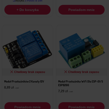
Wysyłka
z Polski w 24h
+ Do koszyka
Powiadom mnie
Chwilowy brak zapasu
Chwilowy brak zapasu
Moduł Przekaźników 2 Kanały 12V
Moduł Przekaźnika WiFi Dla ESP-01/S
ESP8266
8,89
zł
z VAT
7,29
zł
z VAT
Powiadom mnie
Powiadom mnie