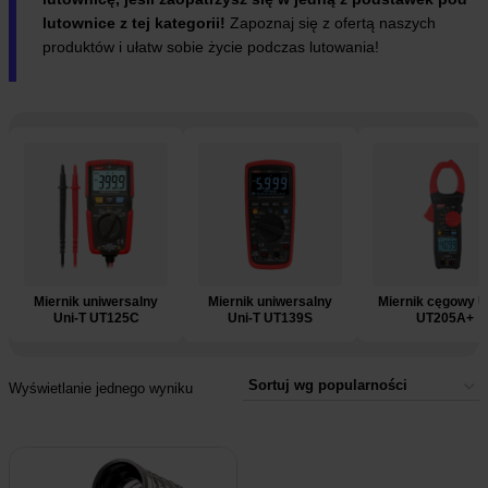
lutownice z tej kategorii!
Zapoznaj się z ofertą naszych
produktów i ułatw sobie życie podczas lutowania!
e
Miernik uniwersalny
Miernik uniwersalny
Miernik cęgowy U
Uni-T UT125C
Uni-T UT139S
UT205A+
Wyświetlanie jednego wyniku