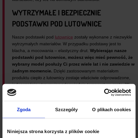
WYTRZYMAŁE I BEZPIECZNIE
PODSTAWKI POD LUTOWNICE
Nasze podstawki pod
lutownice
zostały wykonane z niezwykle
wytrzymałych materiałów. W przypadku podstawy jest to
blacha, a mocowania – elastyczny drut.
Wybierając nasze
podstawki pod lutownice, możesz więc mieć pewność, że
wybrany model posłuży Ci przez wiele lat i nie zawiedzie w
żadnym momencie.
Dzięki zastosowanym materiałom
produktu ciepło z lutownicy zostaje właściwie odprowadzone,
jednocześnie utrzymując odpowiednią temperaturę grota. W
ten sposób zyskujesz przyrząd zapewniający nie tylko
bezpieczeństwo, lecz również funkcjonalność!
Zgoda
Szczegóły
O plikach cookies
Niniejsza strona korzysta z plików cookie