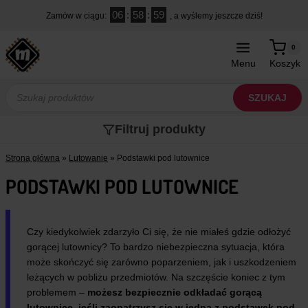
Przejdź
06
:
58
:
59
Zamów w ciągu:
, a wyślemy jeszcze dziś!
do
treści
0
Menu
Koszyk
Wyszukiwarka
produktów
SZUKAJ
Filtruj produkty
Strona główna
»
Lutowanie
»
Podstawki pod lutownice
PODSTAWKI POD LUTOWNICE
Czy kiedykolwiek zdarzyło Ci się, że nie miałeś gdzie odłożyć
gorącej lutownicy? To bardzo niebezpieczna sytuacja, która
może skończyć się zarówno poparzeniem, jak i uszkodzeniem
leżących w pobliżu przedmiotów. Na szczęście koniec z tym
problemem –
możesz bezpiecznie odkładać gorącą
lutownicę, jeśli zaopatrzysz się w jedną z podstawek pod