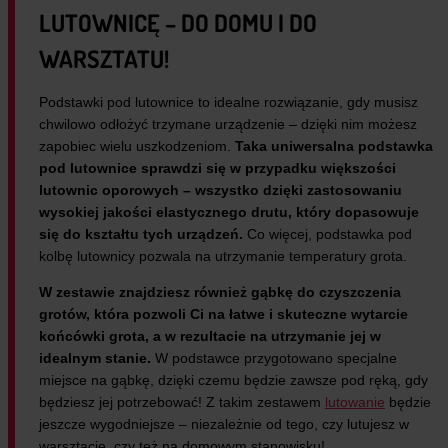
LUTOWNICĘ – DO DOMU I DO
WARSZTATU!
Podstawki pod lutownice to idealne rozwiązanie, gdy musisz
chwilowo odłożyć trzymane urządzenie – dzięki nim możesz
zapobiec wielu uszkodzeniom.
Taka uniwersalna podstawka
pod lutownice sprawdzi się w przypadku większości
lutownic oporowych – wszystko dzięki zastosowaniu
wysokiej jakości elastycznego drutu, który dopasowuje
się do kształtu tych urządzeń.
Co więcej, podstawka pod
kolbę lutownicy pozwala na utrzymanie temperatury grota.
W zestawie znajdziesz również gąbkę do czyszczenia
grotów, która pozwoli Ci na łatwe i skuteczne wytarcie
końcówki grota, a w rezultacie na utrzymanie jej w
idealnym stanie.
W podstawce przygotowano specjalne
miejsce na gąbkę, dzięki czemu będzie zawsze pod ręką, gdy
będziesz jej potrzebować! Z takim zestawem
lutowanie
będzie
jeszcze wygodniejsze – niezależnie od tego, czy lutujesz w
warsztacie, czy też na domowym stanowisku!