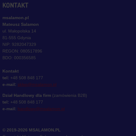
KONTAKT
msalamon.pl
Mateusz Salamon
ul. Małopolska 14
81-555 Gdynia
NIP: 9282047329
REGON: 080517896
BDO: 000356585
Kontakt
tel:
+48 508 848 177
e-mail:
sklep@msalamon.pl
Dział Handlowy dla firm
(zamówienia B2B)
tel:
+48 508 848 177
e-mail:
handlowy@msalamon.pl
© 2019-2026 MSALAMON.PL