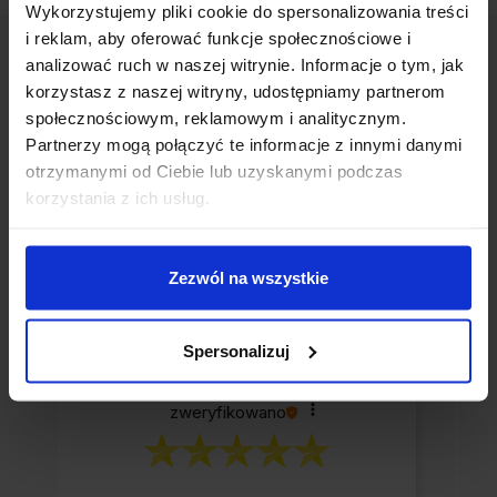
Wykorzystujemy pliki cookie do spersonalizowania treści
i reklam, aby oferować funkcje społecznościowe i
analizować ruch w naszej witrynie. Informacje o tym, jak
korzystasz z naszej witryny, udostępniamy partnerom
5.0
Na podstawie
społecznościowym, reklamowym i analitycznym.
Partnerzy mogą połączyć te informacje z innymi danymi
8418
opinii
otrzymanymi od Ciebie lub uzyskanymi podczas
z całego
korzystania z ich usług.
Ocena
okresu
Zezwól na wszystkie
Jak zbieramy opinie?
Spersonalizuj
Kamil
zweryfikowano