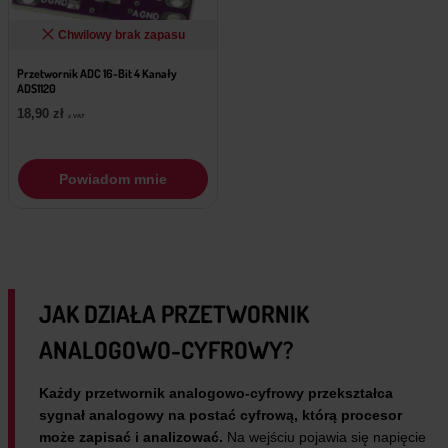
Chwilowy brak zapasu
Przetwornik ADC 16-Bit 4 Kanały
ADS1120
18,90
zł
z VAT
Powiadom mnie
JAK DZIAŁA PRZETWORNIK
ANALOGOWO-CYFROWY?
Każdy przetwornik analogowo-cyfrowy przekształca
sygnał analogowy na postać cyfrową, którą procesor
może zapisać i analizować.
Na wejściu pojawia się napięcie