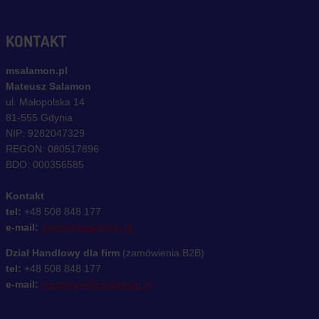
KONTAKT
msalamon.pl
Mateusz Salamon
ul. Małopolska 14
81-555 Gdynia
NIP: 9282047329
REGON: 080517896
BDO: 000356585
Kontakt
tel:
+48 508 848 177
e-mail:
sklep@msalamon.pl
Dział Handlowy dla firm
(zamówienia B2B)
tel:
+48 508 848 177
e-mail:
handlowy@msalamon.pl