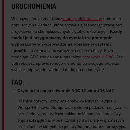
URUCHOMIENIA
W naszej ofercie znajdziesz
moduły elektroniczne
oparte na
popularnych układach, które pozwalają rozpocząć pracę bez
projektowania skomplikowanych płytek drukowanych.
Każdy
moduł jest przygotowany do montażu w prototypie i
wyposażony w wyprowadzenia opisane w czytelny
sposób.
To skraca czas wdrożenia i ułatwia testy. Poza
modelami ADC znajdziesz u nas także
przetworniki DAC
. Jeśli
potrzebujesz sprawdzonego elementu do swojego projektu,
wybierz odpowiedni wariant i dodaj go do koszyka!
FAQ:
Czym różni się przetwornik ADC 12-bit od 16-bit?
Różnica dotyczy liczby poziomów kwantyzacji sygnału.
Wersja 16-bitowa oferuje więcej stopni podziału napięcia, co
przekłada się na większą dokładność pomiaru i mniejszy
błąd zaokrąglenia. Model 12-bit sprawdzi się w prostszych
projektach, w których nie jest wymagana bardzo precyzyjna