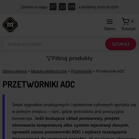
Przejdź
07
:
13
:
09
Zamów w ciągu:
, a wyślemy jeszcze dziś!
do
treści
0
Menu
Koszyk
Wyszukiwarka
produktów
SZUKAJ
Filtruj produkty
Strona główna
»
Moduły elektroniczne
»
Przetworniki
»
Przetworniki ADC
PRZETWORNIKI ADC
Świat sygnałów analogowych i systemów cyfrowych spotyka się
w jednym miejscu – tam, gdzie potrzebna jest precyzyjna
konwersja. J
eśli budujesz układ pomiarowy, projekt
sterowania temperaturą albo system rejestracji danych,
sprawdź nasze przetworniki ADC i wybierz rozwiązanie
dopasowane do wymagań projektu.
W msalamon oferujemy