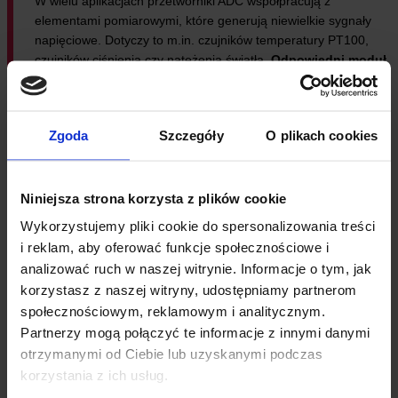
W wielu aplikacjach przetworniki ADC współpracują z
elementami pomiarowymi, które generują niewielkie sygnały
napięciowe. Dotyczy to m.in. czujników temperatury PT100,
czujników ciśnienia czy natężenia światła.
Odpowiedni moduł
z wbudowanym wzmacniaczem pomiarowym umożliwia
precyzyjne odczyty nawet przy małych różnicach
potencjałów.
Takie rozwiązania znajdują zastosowanie w
Zgoda
Szczegóły
O plikach cookies
systemach automatyki, instalacjach przemysłowych oraz
projektach, w których wymagane jest ciągłe monitorowanie
wybranej wielkości fizycznej.
Niniejsza strona korzysta z plików cookie
INTEGRACJA Z UKŁADAMI STEROWANIA
Wykorzystujemy pliki cookie do spersonalizowania treści
i reklam, aby oferować funkcje społecznościowe i
W systemach automatyki działanie opiera się na stałej analizie
analizować ruch w naszej witrynie. Informacje o tym, jak
pomiarów.
Sygnał z czujnika trafia do przetwornika
korzystasz z naszej witryny, udostępniamy partnerom
analogowo-cyfrowego, a po przetworzeniu przez
społecznościowym, reklamowym i analitycznym.
mikrokontroler może zostać przekazany do układu
wyjściowego generującego sygnał sterujący.
W ten sposób
Partnerzy mogą połączyć te informacje z innymi danymi
pomiar bezpośrednio wpływa na reakcję elementu
otrzymanymi od Ciebie lub uzyskanymi podczas
wykonawczego.
korzystania z ich usług.