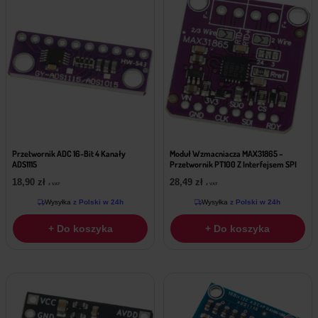
Przetwornik ADC 16-Bit 4 Kanały
Moduł Wzmacniacza MAX31865 –
ADS1115
Przetwornik PT100 Z Interfejsem SPI
18,90
zł
28,49
zł
z VAT
z VAT
Wysyłka
z Polski w 24h
Wysyłka
z Polski w 24h
+ Do koszyka
+ Do koszyka