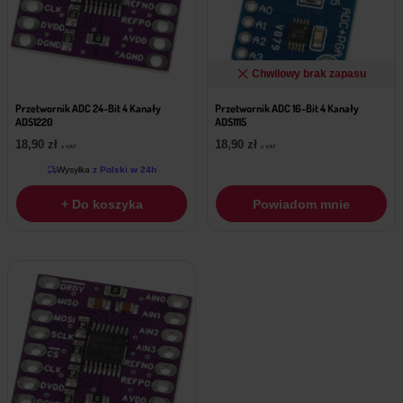
Chwilowy brak zapasu
Przetwornik ADC 24-Bit 4 Kanały
Przetwornik ADC 16-Bit 4 Kanały
ADS1220
ADS1115
18,90
zł
18,90
zł
z VAT
z VAT
Wysyłka
z Polski w 24h
+ Do koszyka
Powiadom mnie