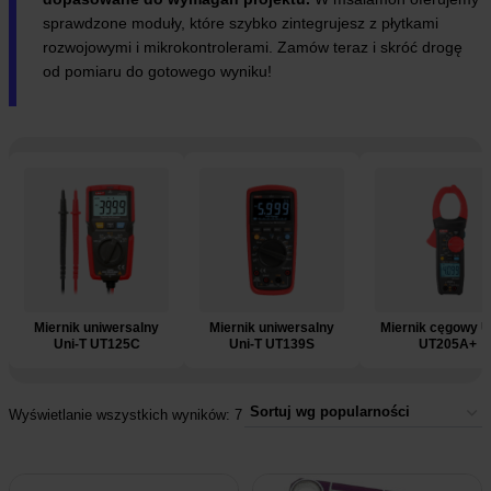
sprawdzone moduły, które szybko zintegrujesz z płytkami
rozwojowymi i mikrokontrolerami. Zamów teraz i skróć drogę
od pomiaru do gotowego wyniku!
e
Miernik uniwersalny
Miernik uniwersalny
Miernik cęgowy U
Uni-T UT125C
Uni-T UT139S
UT205A+
Wyświetlanie wszystkich wyników: 7