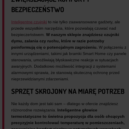
BEZPIECZEŃSTWO
Inteligentne czujniki
to nie tylko zaawansowane gadżety, ale
przede wszystkim narzędzia, które pozwalają czuwać nad
bezpieczeństwem.
W naszym sklepie znajdziesz czujniki
dymu, zalania czy ruchu, które w razie potrzeby
poinformują cię o potencjalnym zagrożeniu.
W połączeniu z
innymi urządzeniami, takimi jak bramki Smart Home czy panele
sterowania, umożliwiają błyskawiczne reakcje w sytuacjach
awaryjnych. Dodatkowo możliwość integracji z systemami
alarmowymi sprawia, że stanowią skuteczną ochronę przed
nieprzewidzianymi zdarzeniami.
SPRZĘT SKROJONY NA MIARĘ POTRZEB
Nie każdy dom jest taki sam – dlatego w ofercie znajdziesz
różnorodne rozwiązania.
Inteligentne głowice
termostatyczne to świetna propozycja dla osób chcących
precyzyjnie kontrolować temperaturę w pomieszczeniach,
zapewniając komfort cieplny w optymalnych warunkach.