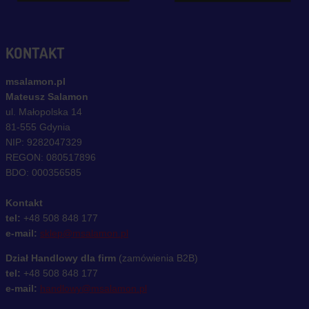
KONTAKT
msalamon.pl
Mateusz Salamon
ul. Małopolska 14
81-555 Gdynia
NIP: 9282047329
REGON: 080517896
BDO: 000356585
Kontakt
tel:
+48 508 848 177
e-mail:
sklep@msalamon.pl
Dział Handlowy dla firm
(zamówienia B2B)
tel:
+48 508 848 177
e-mail:
handlowy@msalamon.pl