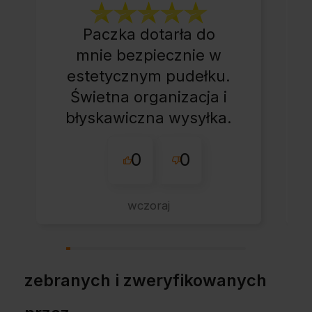
Paczka dotarła do
mnie bezpiecznie w
estetycznym pudełku.
Świetna organizacja i
błyskawiczna wysyłka.
Korzystam z tego
0
0
sklepu nie pierwszy
raz - zawsze
wszystko perfekt.
wczoraj
Polecam z całym
przekonaniem.
zebranych i zweryfikowanych