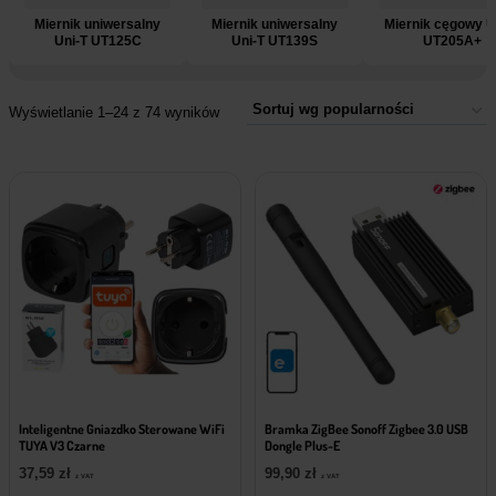
Miernik uniwersalny
Miernik uniwersalny
Miernik cęgowy U
Uni-T UT125C
Uni-T UT139S
UT205A+
Wyświetlanie 1–24 z 74 wyników
Inteligentne Gniazdko Sterowane WiFi
Bramka ZigBee Sonoff Zigbee 3.0 USB
TUYA V3 Czarne
Dongle Plus-E
37,59
zł
99,90
zł
z VAT
z VAT