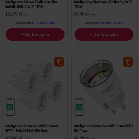
Inteligentna Listwa Zasilająca 1,5m
Inteligentny Sterownik Do Bramy WiFi
2xUSB+USB-C WiFi TUYA
TUYA
121,99
zł
80,99
zł
z VAT
z VAT
Wysyłka
z Polski w 24h
Wysyłka
z Polski w 24h
+ Do koszyka
+ Do koszyka
Inteligentne Gniazdko WiFi Gosund
Inteligentne Gniazdko WiFi Gosund EP2
SP111 4-Pak 3680W 16A Tuya
10A Tuya
169,00
zł
49,99
zł
z VAT
z VAT