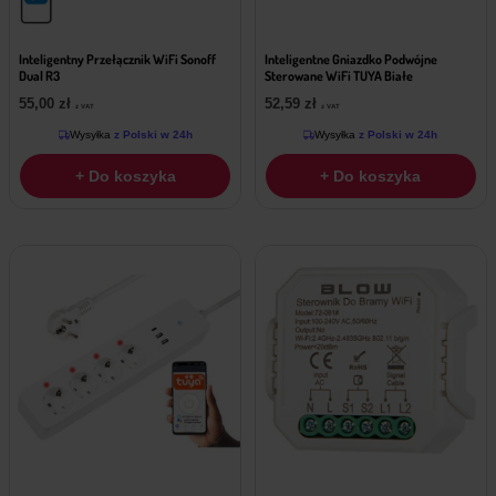
Inteligentny Przełącznik WiFi Sonoff
Inteligentne Gniazdko Podwójne
Dual R3
Sterowane WiFi TUYA Białe
55,00
zł
52,59
zł
z VAT
z VAT
Wysyłka
z Polski w 24h
Wysyłka
z Polski w 24h
+ Do koszyka
+ Do koszyka