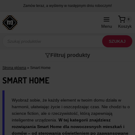
Przejdź
Zamów teraz, a wyślemy w następnym dniu roboczym!
do
treści
0
Menu
Koszyk
Wyszukiwarka
produktów
SZUKAJ
Filtruj produkty
Strona główna
»
Smart Home
SMART HOME
Wyobraź sobie, że każdy element w twoim domu działa w
harmonii, ułatwiając życie i oszczędzając czas. Nie chodzi tu o
science fiction, ale o rzeczywistość, którą zapewniają
inteligentne urządzenia.
W tej kategorii znajdziesz
rozwiązania Smart Home dla nowoczesnych mieszkań i
domów – od sterowania oświetleniem po zaawansowane