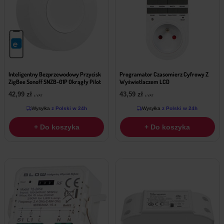
Inteligentny Bezprzewodowy Przycisk
Programator Czasomierz Cyfrowy Z
ZigBee Sonoff SNZB-01P Okrągły Pilot
Wyświetlaczem LCD
42,99
zł
43,59
zł
z VAT
z VAT
Wysyłka
z Polski w 24h
Wysyłka
z Polski w 24h
+ Do koszyka
+ Do koszyka