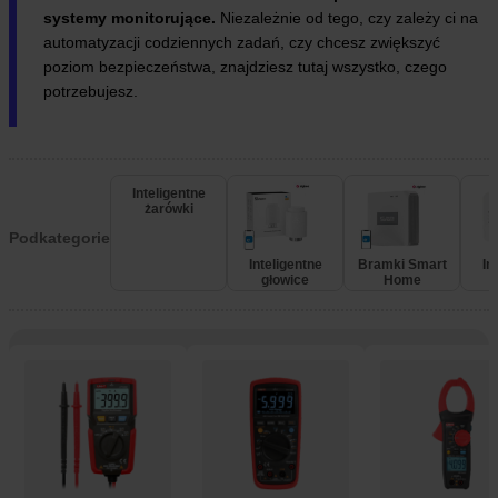
systemy monitorujące.
Niezależnie od tego, czy zależy ci na
automatyzacji codziennych zadań, czy chcesz zwiększyć
poziom bezpieczeństwa, znajdziesz tutaj wszystko, czego
potrzebujesz.
Inteligentne
żarówki
Podkategorie
Inteligentne
Bramki Smart
In
głowice
Home
w
termostatyczne
e