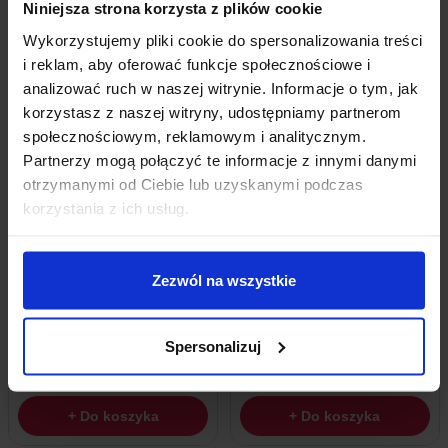
Niniejsza strona korzysta z plików cookie
+ Do koszyka
+ Do koszyka
Wykorzystujemy pliki cookie do spersonalizowania treści
i reklam, aby oferować funkcje społecznościowe i
analizować ruch w naszej witrynie. Informacje o tym, jak
korzystasz z naszej witryny, udostępniamy partnerom
społecznościowym, reklamowym i analitycznym.
Partnerzy mogą połączyć te informacje z innymi danymi
otrzymanymi od Ciebie lub uzyskanymi podczas
korzystania z ich usług.
Zezwól na wszystkie
Inteligentny Włącznik Dopuszkowy
Bramka ZigBee SONOFF Dongle Max
Sterowany WiFi Dwukanałowy TUYA
189,00
zł
z VAT
Spersonalizuj
45,89
zł
z VAT
Wysyłka
z Polski w 24h
Wysyłka
z Polski w 24h
+ Do koszyka
+ Do koszyka