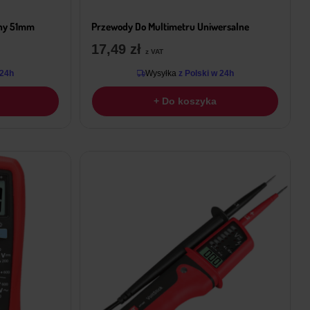
rny 51mm
Przewody Do Multimetru Uniwersalne
17,49
zł
z VAT
 24h
Wysyłka
z Polski w 24h
+ Do koszyka