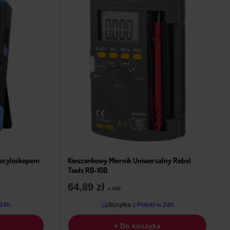
Oscyloskopem
Kieszonkowy Miernik Uniwersalny Rebel
Tools RB-10B
64,89
zł
z VAT
 24h
Wysyłka
z Polski w 24h
+ Do koszyka