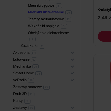
produktów
Mierniki cęgowe
5
5
produktów
Krokody
Mierniki uniwersalne
29
29
produktów
2,49
z
Testery akumulatorów
12
12
produktów
Wskaźniki napięcia
3
3
produkty
Obciążenia elektroniczne
4
4
produkty
Zaciskarki
2
2
produkty
Akcesoria
+
178
178
produktów
Lutowanie
+
67
67
produktów
Mechanika
+
29
29
produktów
Smart Home
+
74
74
produkty
yoRadio
+
99
99
produktów
Zestawy startowe
25
25
produktów
Druk 3D
11
11
produktów
Kursy
9
9
produktów
Zestawy
+
50
50
produktów