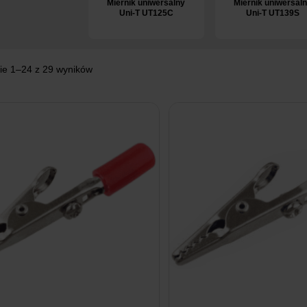
Miernik uniwersalny
Miernik uniwersal
Uni-T UT125C
Uni-T UT139S
ie 1–24 z 29 wyników