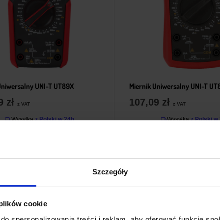
Uniwersalny UNI-T UT89X
Miernik Uniwersalny UNI-T U
19
zł
107,09
zł
z VAT
z VAT
Wysyłka
z Polski w 24h
Wysyłka
z Polski w
+ Do koszyka
+ Do koszyka
Szczegóły
 plików cookie
do spersonalizowania treści i reklam, aby oferować funkcje sp