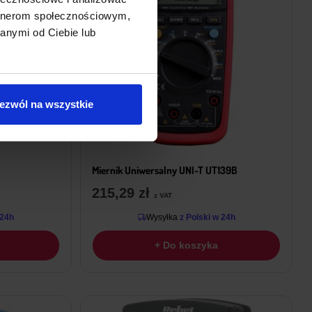
artnerom społecznościowym,
anymi od Ciebie lub
ezwól na wszystkie
Miernik Uniwersalny UNI-T UT139B
215,29
zł
z VAT
 24h
Wysyłka
z Polski w 24h
+ Do koszyka