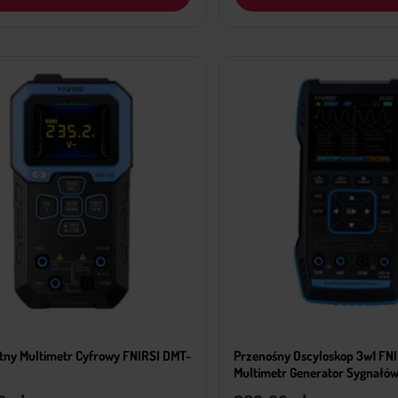
ntny Multimetr Cyfrowy FNIRSI DMT-
Przenośny Oscyloskop 3w1 FN
Multimetr Generator Sygnałó