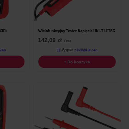
T33D+
Wielofunkcyjny Tester Napięcia UNI-T UT15C
142,09
zł
z VAT
 24h
Wysyłka
z Polski w 24h
+ Do koszyka