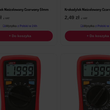
lek Nieizolowany Czerwony 51mm
Krokodylek Nieizolowany Cza
ł
2,49
zł
z VAT
z VAT
Wysyłka
z Polski w 24h
Wysyłka
z Polski w
+ Do koszyka
+ Do koszyka