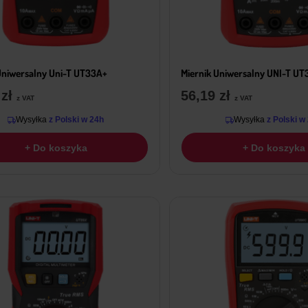
Uniwersalny Uni-T UT33A+
Miernik Uniwersalny UNI-T U
9
zł
56,19
zł
z VAT
z VAT
Wysyłka
z Polski w 24h
Wysyłka
z Polski w
+ Do koszyka
+ Do koszyka