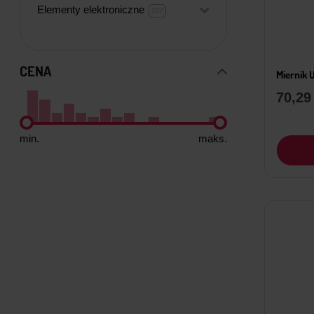
Elementy elektroniczne
+
107
107
produktów
CENA
Miernik 
70,2
min.
maks.