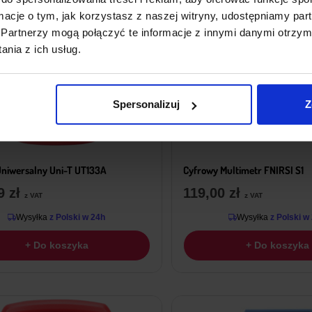
ormacje o tym, jak korzystasz z naszej witryny, udostępniamy p
Partnerzy mogą połączyć te informacje z innymi danymi otrzym
nia z ich usług.
Spersonalizuj
Z
Uniwersalny Uni-T UT133A
Cyfrowy Multimetr FNIRSI S1
19
zł
119,00
zł
z VAT
z VAT
Wysyłka
z Polski w 24h
Wysyłka
z Polski w
+ Do koszyka
+ Do koszyka