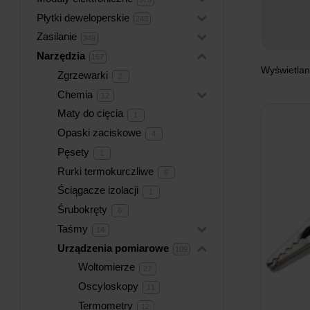
produktów
Płytki deweloperskie
+
243
243
produkty
Zasilanie
+
349
349
produktów
Narzędzia
+
167
167
produktów
Wyświetlan
Zgrzewarki
2
2
produkty
Chemia
+
12
12
produktów
Maty do cięcia
1
1
produkt
Opaski zaciskowe
4
4
produkty
Pęsety
1
1
produkt
Rurki termokurczliwe
6
6
produktów
Ściągacze izolacji
1
1
produkt
Śrubokręty
6
6
produktów
Taśmy
+
14
14
produktów
Urządzenia pomiarowe
+
109
109
produktów
Woltomierze
27
27
produktów
Oscyloskopy
11
11
produktów
Termometry
12
12