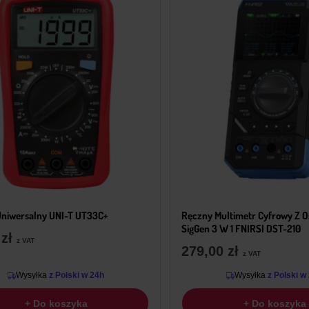
Uniwersalny UNI-T UT33C+
Ręczny Multimetr Cyfrowy Z 
SigGen 3 W 1 FNIRSI DST-210
9
zł
z VAT
279,00
zł
z VAT
Wysyłka
z Polski w 24h
Wysyłka
z Polski w
+ Do koszyka
+ Do koszyka