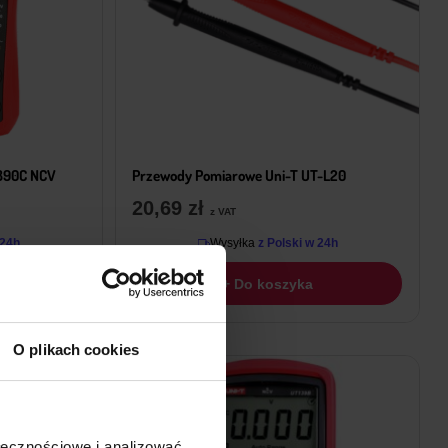
T890C NCV
Przewody Pomiarowe Uni-T UT-L20
20,69
zł
z VAT
 24h
Wysyłka
z Polski w 24h
+ Do koszyka
O plikach cookies
ołecznościowe i analizować