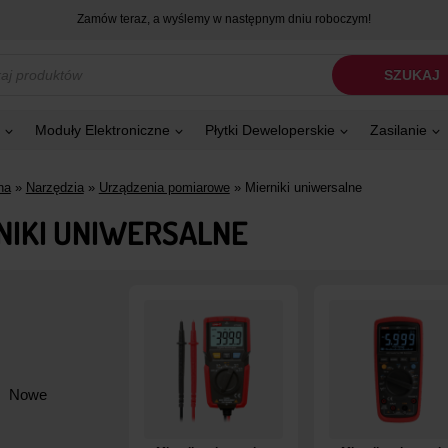
Zamów teraz, a wyślemy w następnym dniu roboczym!
kiwarka
SZUKAJ
tów
Moduły Elektroniczne
Płytki Deweloperskie
Zasilanie
na
»
Narzędzia
»
Urządzenia pomiarowe
»
Mierniki uniwersalne
NIKI UNIWERSALNE
Nowe