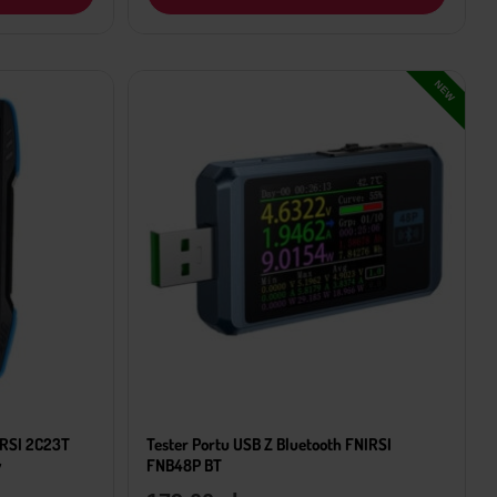
NEW
IRSI 2C23T
Tester Portu USB Z Bluetooth FNIRSI
w
FNB48P BT