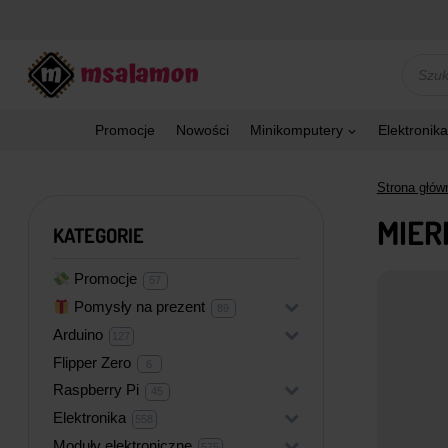
Przejdź
do
treści
Wyszu
produk
Promocje
Nowości
Minikomputery
Elektronika
Strona głów
MIER
KATEGORIE
Promocje
57
57
produktów
Pomysły na prezent
+
89
89
produktów
Arduino
+
127
127
produktów
Flipper Zero
6
6
produktów
Raspberry Pi
+
45
45
produktów
Elektronika
+
558
558
produktów
Moduły elektroniczne
+
575
575