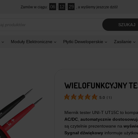
06
:
12
:
28
Zamów w ciągu:
, a wyślemy jeszcze dziś!
kiwarka
SZUKAJ
tów
Moduły Elektroniczne
Płytki Deweloperskie
Zasilanie
WIELOFUNKCYJNY TES
5.0
(
1
)
Miernik tester UNI-T UT15C to kompak
AC/DC
,
automatycznie dostosowuj
są czytelnie prezentowane na
wyświe
Sygnał dźwiękowy
informuje użytko