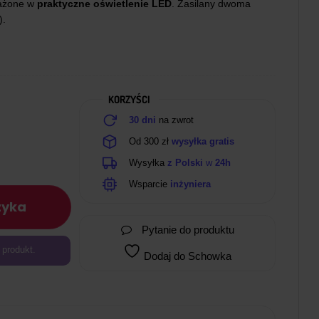
sażone w
praktyczne oświetlenie LED
. Zasilany dwoma
).
KORZYŚCI
30 dni
na zwrot
Od 300 zł
wysyłka gratis
Wysyłka
z Polski
w
24h
Wsparcie
inżyniera
zyka
Pytanie do produktu
 produkt.
Dodaj do Schowka