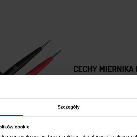
CECHY MIERNIKA U
Wszechstronność:
Może by
przemiennego.
Wizualna i akustyczna syg
Szczegóły
diod LED oraz wyświetlacza
Praktyczność:
Oświetlenie 
kompaktowy rozmiar i nisk
 plików cookie
Specyfikacja techniczna:
M
do spersonalizowania treści i reklam, aby oferować funkcje sp