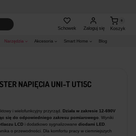
0
Zaloguj się
Schowek
Koszyk
Narzędzia
Akcesoria
Smart Home
Blog
TER NAPIĘCIA UNI-T UT15C
towy i wielofunkcyjny przyrząd.
Działa w zakresie 12-690V
ąc się do odpowiedniego zakresu pomiarowego
. Wyniki
tlaczu LCD
i dodatkowo sygnalizowane
diodami LED
.
wnika o przewodności. Dla komfortu pracy w ciemniejszych