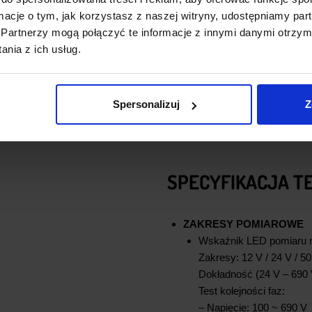
naładowania baterii i zasila
ormacje o tym, jak korzystasz z naszej witryny, udostępniamy p
Bezpieczeństwo:
Ergonomi
Partnerzy mogą połączyć te informacje z innymi danymi otrzym
wyślizgnięcia się z dłoni.
nia z ich usług.
Spersonalizuj
Z
SPECYFIKACJA TE
ZAKRESY POMIAROWE
Wskaźnik LED pomiaru 
Zakresy: 12 V / 24 V / 50
Dokładność (24 V – 690 
Test kolejności faz:
– Napięcie: 100 ~ 690 V