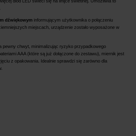
ięcej diod LED świeci się na linijce świetlnej. Umożliwia to
.
em dźwiękowym
informującym użytkownika o połączeniu
 ciemniejszych miejscach, urządzenie zostało wyposażone w
a pewny chwyt, minimalizując ryzyko przypadkowego
teriami AAA (które są już dołączone do zestawu), miernik jest
jęciu z opakowania. Idealnie sprawdzi się zarówno dla
w.