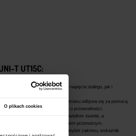
NI-T UT15C:
ć stosowany do pomiaru zarówno napięcia stałego, jak i
nalizacja:
Prezentacja wyników pomiaru odbywa się za pomocą
O plikach cookies
 LCD. Sygnał dźwiękowy informuje o przewodności.
LED pozwala na pracę nawet w niewielkim świetle, a
a waga czynią go idealnym narzędziem przenośnym.
iernik oferuje m.in. automatyczny wybór zakresu, wskaźnik
ołecznościowe i analizować