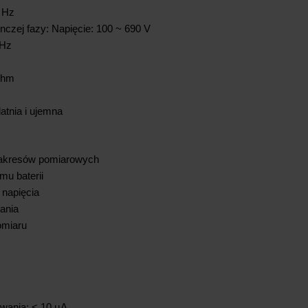
0 Hz
nczej fazy: Napięcie: 100 ~ 690 V
 Hz
Ohm
atnia i ujemna
akresów pomiarowych
mu baterii
 napięcia
ania
omiaru
uwania: < 10 µA