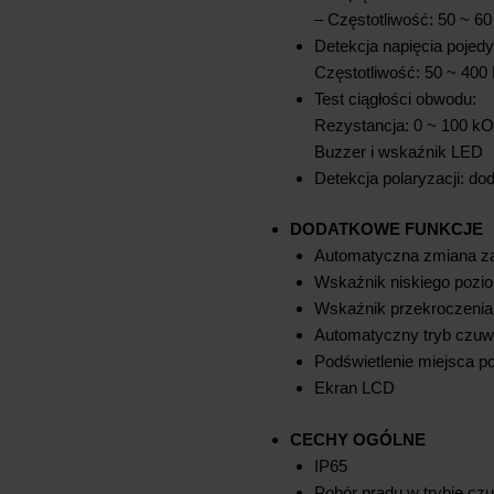
– Częstotliwość: 50 ~ 6
Detekcja napięcia pojedy
Częstotliwość: 50 ~ 400
Test ciągłości obwodu:
Rezystancja: 0 ~ 100 k
Buzzer i wskaźnik LED
Detekcja polaryzacji: dod
DODATKOWE FUNKCJE
Automatyczna zmiana z
Wskaźnik niskiego pozio
Wskaźnik przekroczenia
Automatyczny tryb czuw
Podświetlenie miejsca p
Ekran LCD
CECHY OGÓLNE
IP65
Pobór prądu w trybie cz