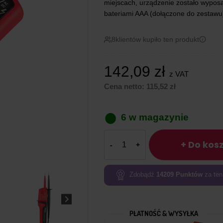
miejscach, urządzenie zostało wypo
bateriami AAA (dołączone do zestawu
8
klientów kupiło ten produkt
142,09
zł
z VAT
Cena netto:
115,52
zł
6 w magazynie
ilość
+ Do kos
Wielofunkcyjny
tester
napięcia
Zdobądź
14209
Punktów
za ten
UNI-
T
UT15C
PŁATNOŚĆ & WYSYŁKA