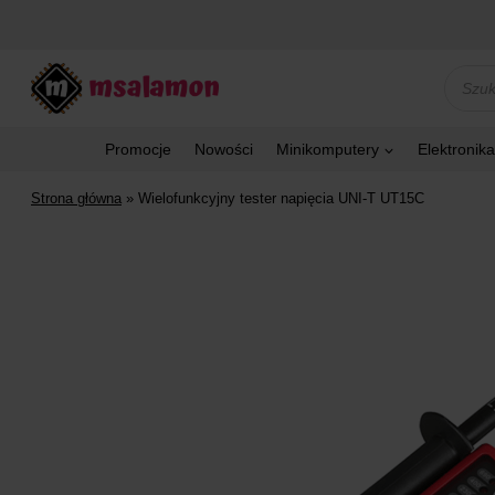
Przejdź
do
treści
Wyszu
produk
Promocje
Nowości
Minikomputery
Elektronika
Strona główna
»
Wielofunkcyjny tester napięcia UNI-T UT15C