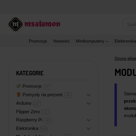
Przejdź
do
treści
Wyszu
produk
Promocje
Nowości
Minikomputery
Elektronika
Strona głów
MODU
KATEGORIE
Promocje
57
57
produktów
Stero
Pomysły na prezent
+
89
89
produktów
przek
Arduino
+
127
127
produktów
skomp
Flipper Zero
6
6
moduł
produktów
Raspberry Pi
+
45
45
produktów
Elektronika
+
558
558
produktów