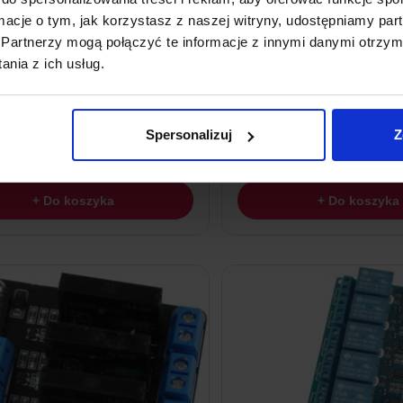
ormacje o tym, jak korzystasz z naszej witryny, udostępniamy p
Partnerzy mogą połączyć te informacje z innymi danymi otrzym
nia z ich usług.
zekaźników 2 Kanały 5V
Moduł Przekaźników SSR 4 Ka
Trig
ł
z VAT
30,09
zł
Spersonalizuj
Z
z VAT
Wysyłka
z Polski w 24h
Wysyłka
z Polski w
+ Do koszyka
+ Do koszyka