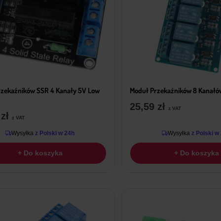
zekaźników SSR 4 Kanały 5V Low
Moduł Przekaźników 8 Kanałó
25,59
zł
z VAT
9
zł
z VAT
Wysyłka
z Polski w 24h
Wysyłka
z Polski w
+ Do koszyka
+ Do koszyka