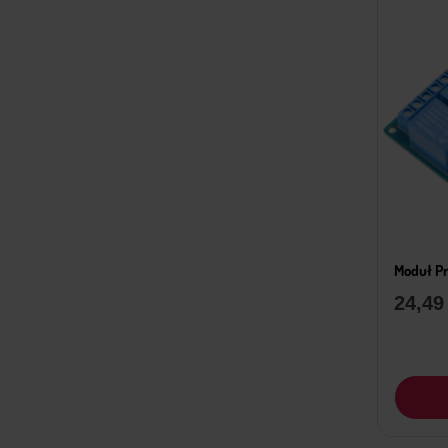
Moduł P
24,4