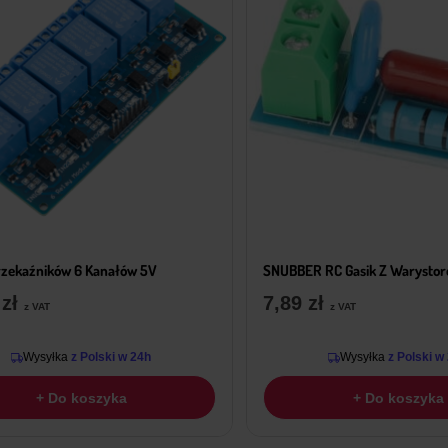
rzekaźników 6 Kanałów 5V
SNUBBER RC Gasik Z Warysto
9
zł
7,89
zł
z VAT
z VAT
Wysyłka
z Polski w 24h
Wysyłka
z Polski w
+ Do koszyka
+ Do koszyka