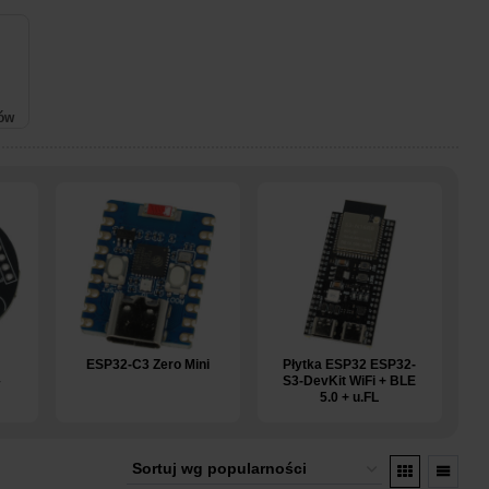
ków
ESP32-C3 Zero Mini
Płytka ESP32 ESP32-
–
S3-DevKit WiFi + BLE
5.0 + u.FL