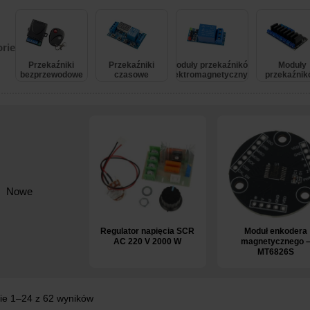
rie
Przekaźniki
Przekaźniki
Moduły przekaźników
Moduły
bezprzewodowe
czasowe
elektromagnetycznych
przekaźni
SSR
Nowe
Regulator napięcia SCR
Moduł enkodera
AC 220 V 2000 W
magnetycznego 
MT6826S
ie 1–24 z 62 wyników