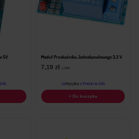
w 5V
Moduł Przekaźnika Jednokanałowego 3,3 V
7,19
zł
z VAT
 24h
Wysyłka
z Polski w 24h
+ Do koszyka