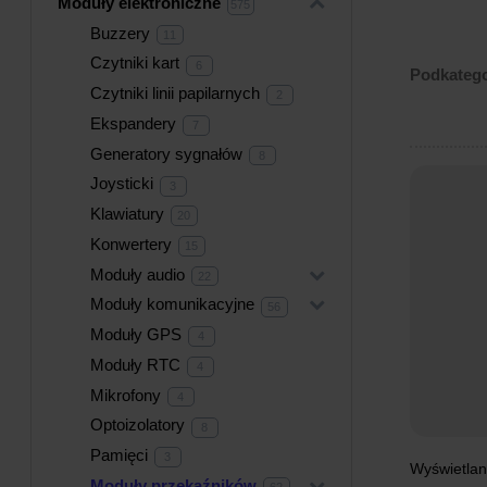
Moduły elektroniczne
+
575
575
produktów
Buzzery
11
11
produktów
Czytniki kart
6
6
Podkatego
produktów
Czytniki linii papilarnych
2
2
produkty
Ekspandery
7
7
produktów
Generatory sygnałów
8
8
produktów
Joysticki
3
3
produkty
Klawiatury
20
20
produktów
Konwertery
15
15
produktów
Moduły audio
+
22
22
produkty
Moduły komunikacyjne
+
56
56
produktów
Moduły GPS
4
4
produkty
Moduły RTC
4
4
produkty
Mikrofony
4
4
produkty
Optoizolatory
8
8
produktów
Pamięci
3
3
produkty
Wyświetlan
Moduły przekaźników
+
62
62