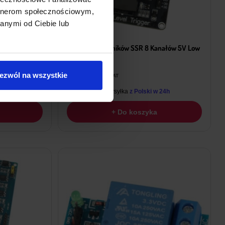
artnerom społecznościowym,
anymi od Ciebie lub
nały 5V High
Moduł Przekaźników SSR 8 Kanałów 5V Low
Trig
51,09
zł
ezwól na wszystkie
z VAT
 24h
Wysyłka
z Polski w 24h
+ Do koszyka