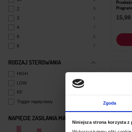
Przekaźn
Programo
2
9
15,9
3
1
4
7
6
5
8
7
RODZAJ STEROWANIA
HIGH
15
LOW
22
RF
5
Trigger napięciowy
11
Zgoda
NAPIĘCIE ZASILANIA MAX
Niniejsza strona korzysta z
Wykorzystujemy pliki cookie 