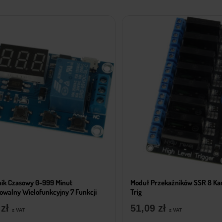
ik Czasowy 0-999 Minut
Moduł Przekaźników SSR 8 Ka
walny Wielofunkcyjny 7 Funkcji
Trig
9
zł
51,09
zł
z VAT
z VAT