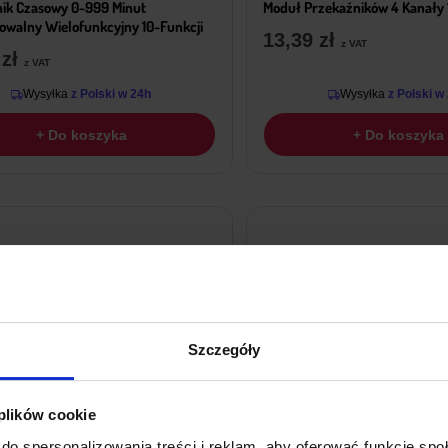
ik Czasowy 0-999 Minut
Moduł Przekaźników 4 Kanały
walny Wielofunkcyjny 10-Funkcji
13,39
zł
z VAT
9
zł
z VAT
Wysyłka
z Polski w 24h
Wysyłka
z Polski w
+ Do koszyka
+ Do koszyka
Szczegóły
 plików cookie
do spersonalizowania treści i reklam, aby oferować funkcje sp