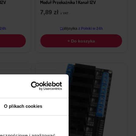
 12V
Moduł Przekaźnika 1 Kanał 12V
7,89
zł
z VAT
 24h
Wysyłka
z Polski w 24h
+ Do koszyka
O plikach cookies
ołecznościowe i analizować