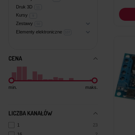
produktów
Druk 3D
11
11
produktów
Kursy
9
9
produktów
Zestawy
+
50
50
produktów
Elementy elektroniczne
+
107
107
produktów
CENA
min.
maks.
LICZBA KANAŁÓW
1
23
16
2