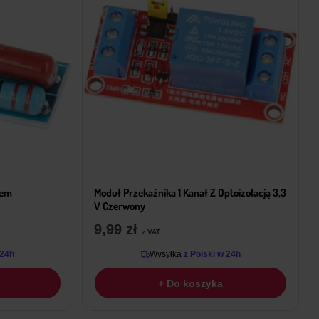
rem
Moduł Przekaźnika 1 Kanał Z Optoizolacją 3,3
V Czerwony
9,99
zł
z VAT
 24h
Wysyłka
z Polski w 24h
+ Do koszyka