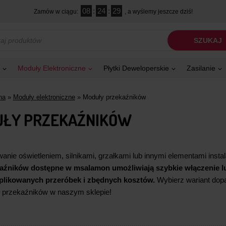
08
:
24
:
28
Zamów w ciągu:
, a wyślemy jeszcze dziś!
kiwarka
SZUKAJ
tów
Moduły Elektroniczne
Płytki Deweloperskie
Zasilanie
na
»
Moduły elektroniczne
»
Moduły przekaźników
ŁY PRZEKAŹNIKÓW
wanie oświetleniem, silnikami, grzałkami lub innymi elementami inst
aźników dostępne w msalamon umożliwiają szybkie włączenie lub
likowanych przeróbek i zbędnych kosztów.
Wybierz wariant dop
 przekaźników w naszym sklepie!