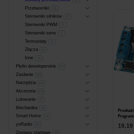
produkty
Przetworniki
+
15
15
produktów
Sterowniki silników
+
27
27
produktów
Sterowniki PWM
5
5
produktów
Sterowniki serw
2
2
produkty
Termostaty
8
8
produktów
Złącza
63
63
produkty
Inne
34
34
produkty
Płytki deweloperskie
+
243
243
produkty
Zasilanie
+
349
349
produktów
Narzędzia
+
163
163
produkty
Akcesoria
+
178
178
produktów
Lutowanie
+
67
67
produktów
Mechanika
+
29
29
Przekaźn
produktów
Programo
Smart Home
+
74
74
produkty
yoRadio
+
19,1
99
99
produktów
Zestawy startowe
25
25