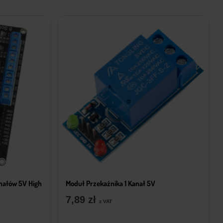
nałów 5V High
Moduł Przekaźnika 1 Kanał 5V
7,89
zł
z VAT