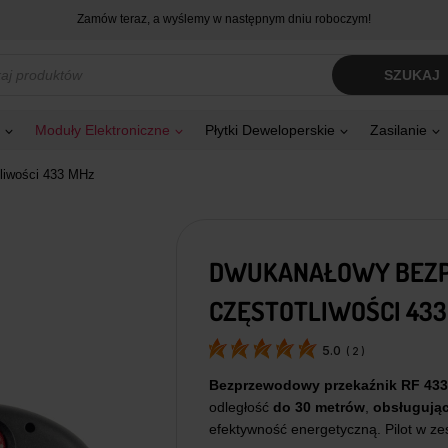
Zamów teraz, a wyślemy w następnym dniu roboczym!
kiwarka
SZUKAJ
tów
Moduły Elektroniczne
Płytki Deweloperskie
Zasilanie
liwości 433 MHz
DWUKANAŁOWY BEZP
CZĘSTOTLIWOŚCI 433
5.0
(
2
)
Bezprzewodowy przekaźnik RF 43
odległość
do 30 metrów
,
obsługując
efektywność energetyczną. Pilot w ze