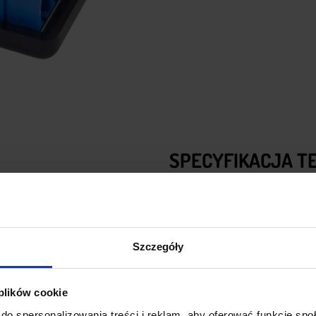
SPECYFIKACJA T
Dwukanałowy
Bezprzewod
Napięcie robocze:
12 V
Prąd roboczy:
30 mA na kan
Szczegóły
Prąd czuwania:
8 mA
Obsługuje:
2 kanały
Zasięg:
Do 30 m
 plików cookie
Czułość:
-105 dB
do spersonalizowania treści i reklam, aby oferować funkcje sp