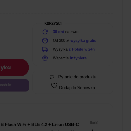
KORZYŚCI
30 dni
na zwrot
Od 300 zł
wysyłka gratis
Wysyłka
z Polski
w
24h
Wsparcie
inżyniera
zyka
Pytanie do produktu
produkt.
Dodaj do Schowka
Ilość:
 Flash WiFi + BLE 4.2 + Li-ion USB-C