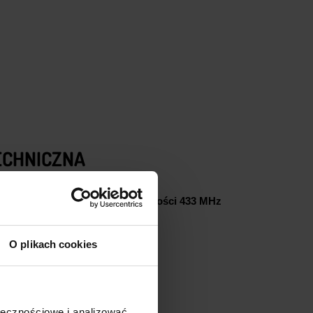
ECHNICZNA
owy przekaźnik RF o częstotliwości 433 MHz
ał
O plikach cookies
ołecznościowe i analizować