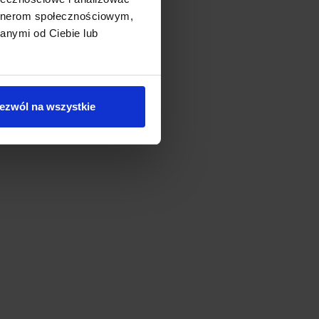
i
)
artnerom społecznościowym,
 30 mm
anymi od Ciebie lub
ezwól na wszystkie