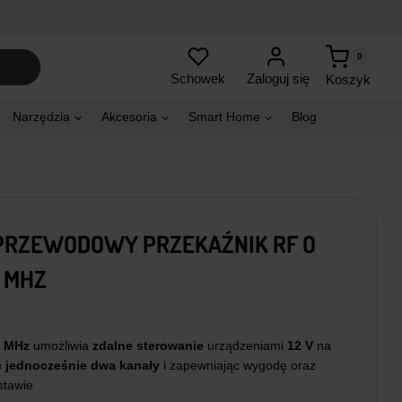
0
Zaloguj się
Schowek
Koszyk
Narzędzia
Akcesoria
Smart Home
Blog
RZEWODOWY PRZEKAŹNIK RF O
 MHZ
3 MHz
umożliwia
zdalne sterowanie
urządzeniami
12 V
na
 jednocześnie dwa kanały
i zapewniając wygodę oraz
stawie