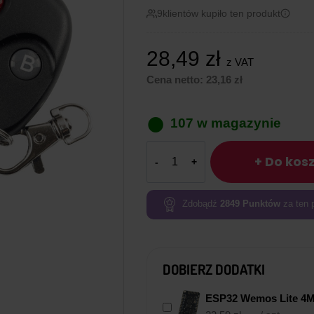
9
klientów kupiło ten produkt
28,49
zł
z VAT
Cena netto:
23,16
zł
107 w magazynie
ilość
+ Do kos
Dwukanałowy
Bezprzewodowy
przekaźnik
Zdobądź
2849
Punktów
za ten 
RF
o
częstotliwości
DOBIERZ DODATKI
433
MHz
ESP32 Wemos Lite 4MB