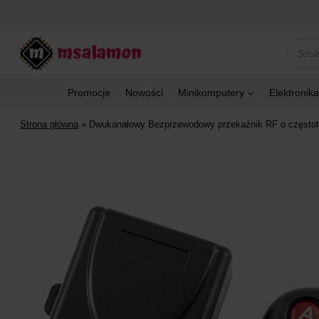
Przejdź
do
treści
Wyszu
produk
Promocje
Nowości
Minikomputery
Elektronika
Strona główna
»
Dwukanałowy Bezprzewodowy przekaźnik RF o częstot