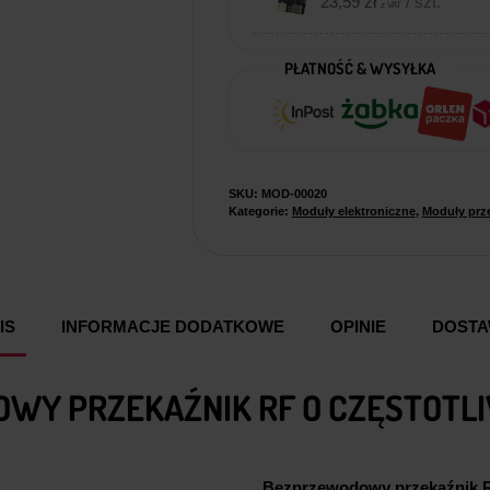
23,59
zł
/ szt.
z VAT
PŁATNOŚĆ & WYSYŁKA
SKU:
MOD-00020
Kategorie:
Moduły elektroniczne
,
Moduły prz
IS
INFORMACJE DODATKOWE
OPINIE
DOST
 PRZEKAŹNIK RF O CZĘSTOTLI
Bezprzewodowy przekaźnik R