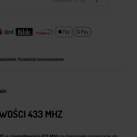
Dostępne: 11 szt.
ekaźników
,
Przekaźniki bezprzewodowe
AWA
WOŚCI 433 MHZ
F o częstotliwości 433 MHz
to doskonałe rozwiązanie do