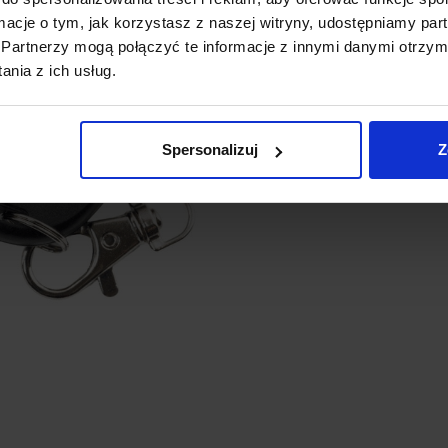
Pilot w zestawie (
bez bateri
ormacje o tym, jak korzystasz z naszej witryny, udostępniamy p
Wymiary modułu:
62 x 58 x
Partnerzy mogą połączyć te informacje z innymi danymi otrzym
Waga:
61,5 g
nia z ich usług.
Spersonalizuj
Z