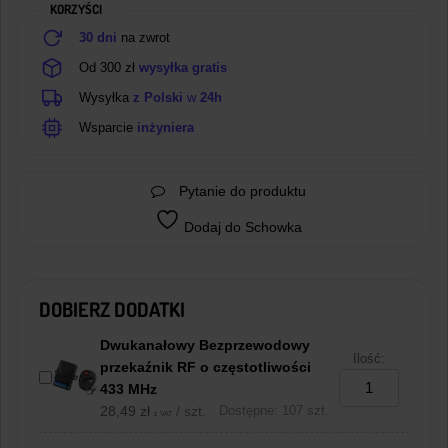
KORZYŚCI
30 dni
na zwrot
Od 300 zł
wysyłka gratis
Wysyłka
z Polski
w
24h
Wsparcie
inżyniera
Pytanie do produktu
Dodaj do Schowka
DOBIERZ DODATKI
Dwukanałowy Bezprzewodowy
Ilość:
przekaźnik RF o częstotliwości
433 MHz
28,49
zł
/ szt.
Dostępne: 107 szt.
z VAT