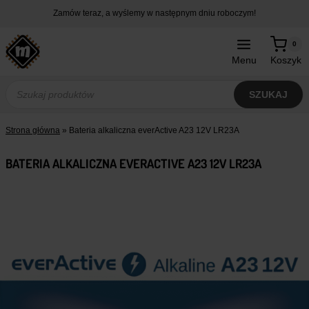
Przejdź
Zamów teraz, a wyślemy w następnym dniu roboczym!
do
treści
0
Menu
Koszyk
Wyszukiwarka
produktów
SZUKAJ
Strona główna
»
Bateria alkaliczna everActive A23 12V LR23A
BATERIA ALKALICZNA EVERACTIVE A23 12V LR23A