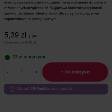
energii, stworzone z myślą o zapewnieniu wydajnego działania w
różnorodnych urządzeniach. Wyjątkowa konstrukcja tej baterii
sprawia, że stanowi idealny wybór dla sprzętów o znacznym
zapotrzebowaniu energetycznym.
5,39
zł
z VAT
Cena netto:
4,38
zł
23 w magazynie
ilość
Bateria
+ Do koszyka
alkaliczna
everActive
A23
Zdobądź
539
Punktów
za ten produkt.
12V
LR23A