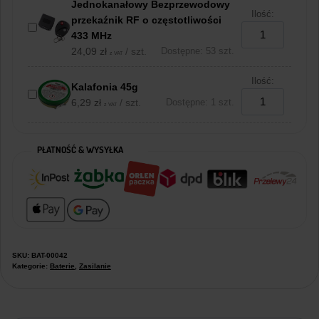
Jednokanałowy Bezprzewodowy
Ilość:
przekaźnik RF o częstotliwości
433 MHz
24,09
zł
/ szt.
Dostępne: 53 szt.
z VAT
Ilość:
Kalafonia 45g
6,29
zł
/ szt.
Dostępne: 1 szt.
z VAT
PŁATNOŚĆ & WYSYŁKA
SKU:
BAT-00042
Kategorie:
Baterie
,
Zasilanie