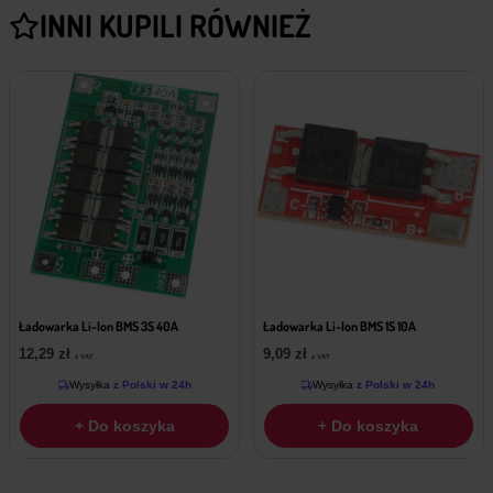
INNI KUPILI RÓWNIEŻ
Ładowarka Li-Ion BMS 3S 40A
Ładowarka Li-Ion BMS 1S 10A
12,29
zł
9,09
zł
z VAT
z VAT
Wysyłka
z Polski w 24h
Wysyłka
z Polski w 24h
+ Do koszyka
+ Do koszyka