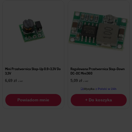
Mini Przetwornica Step-Up 0.9÷3,3V Do
Regulowana Przetwornica Step-Down
3,3V
DC-DC Mini360
6,69
zł
5,09
zł
z VAT
z VAT
Wysyłka
z Polski w 24h
Powiadom mnie
+ Do koszyka