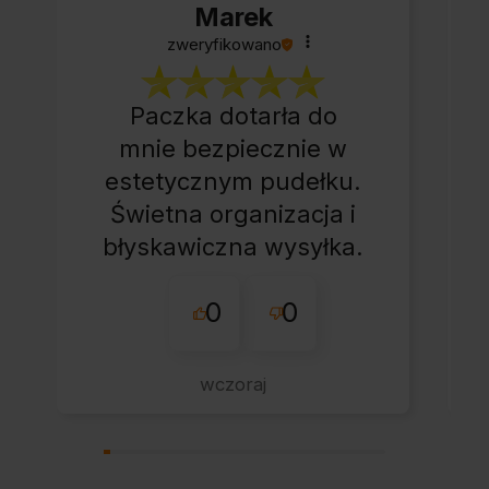
Marek
zweryfikowano
Paczka dotarła do
mnie bezpiecznie w
estetycznym pudełku.
Świetna organizacja i
błyskawiczna wysyłka.
Korzystam z tego
0
0
sklepu nie pierwszy
raz - zawsze
wszystko perfekt.
wczoraj
Polecam z całym
przekonaniem.