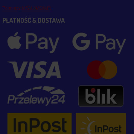
Partnerzy MSALAMON.PL
PŁATNOŚĆ & DOSTAWA