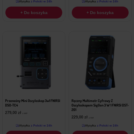
Wysyłka
z Polski w 24h
Wysyłka
z Polski w 24h
+ Do koszyka
+ Do koszyka
Przenośny Mini Oscyloskop 3w1 FNIRSI
Ręczny Multimetr Cyfrowy Z
DSO-TC4
Oscyloskopem SigGen 3 W 1 FNIRSI DST-
201
279,00
zł
z VAT
229,00
zł
z VAT
Wysyłka
z Polski w 24h
Wysyłka
z Polski w 24h