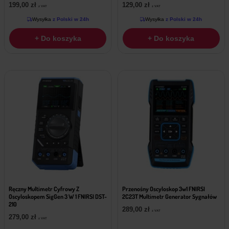
199,00
zł
129,00
zł
z VAT
z VAT
Wysyłka
z Polski w 24h
Wysyłka
z Polski w 24h
+ Do koszyka
+ Do koszyka
Ręczny Multimetr Cyfrowy Z
Przenośny Oscyloskop 3w1 FNIRSI
Oscyloskopem SigGen 3 W 1 FNIRSI DST-
2C23T Multimetr Generator Sygnałów
210
289,00
zł
z VAT
279,00
zł
z VAT