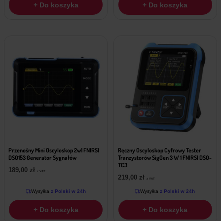
+ Do koszyka
+ Do koszyka
Przenośny Mini Oscyloskop 2w1 FNIRSI
Ręczny Oscyloskop Cyfrowy Tester
DSO153 Generator Sygnałów
Tranzystorów SigGen 3 W 1 FNIRSI DSO-
TC3
189,00
zł
z VAT
219,00
zł
z VAT
Wysyłka
z Polski w 24h
Wysyłka
z Polski w 24h
+ Do koszyka
+ Do koszyka