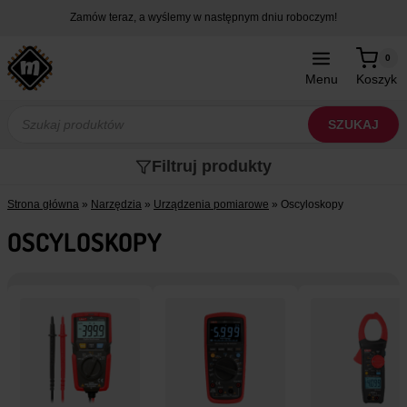
Przejdź
Zamów teraz, a wyślemy w następnym dniu roboczym!
do
treści
0
Menu
Koszyk
Wyszukiwarka
produktów
SZUKAJ
Filtruj produkty
Strona główna
»
Narzędzia
»
Urządzenia pomiarowe
»
Oscyloskopy
OSCYLOSKOPY
e