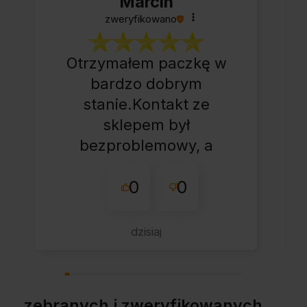
Marcin
zweryfikowano
Otrzymałem paczkę w
bardzo dobrym
stanie.Kontakt ze
sklepem był
bezproblemowy, a
całe zamówienie
0
0
przebiegło sprawnie.
dzisiaj
zebranych i zweryfikowanych