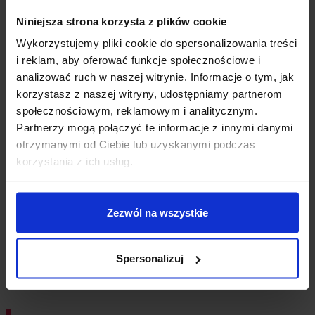
Niniejsza strona korzysta z plików cookie
Wykorzystujemy pliki cookie do spersonalizowania treści
i reklam, aby oferować funkcje społecznościowe i
analizować ruch w naszej witrynie. Informacje o tym, jak
korzystasz z naszej witryny, udostępniamy partnerom
społecznościowym, reklamowym i analitycznym.
Partnerzy mogą połączyć te informacje z innymi danymi
Chwilowy brak zapasu
otrzymanymi od Ciebie lub uzyskanymi podczas
Przenośny Oscyloskop 3w1 FNIRSI
korzystania z ich usług.
2C53T Multimetr Generator Sygnałów
355,00
zł
z VAT
Zezwól na wszystkie
Powiadom mnie
Spersonalizuj