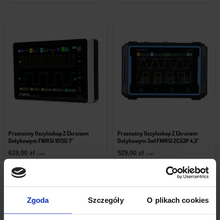
Przenośny Oscyloskop Z Ekranem
Przenośny Oscyloskop Z Ekranem
Dotykowym FNIRSI 1013D 7″
Dotykowym 3w1 FNIRSI 2C53P 4,3″
619,00
zł
529,00
zł
z VAT
z VAT
Wysyłka
z Polski w 24h
Wysyłka
z Polski w 24h
+ Do koszyka
+ Do koszyka
Zgoda
Szczegóły
O plikach cookies