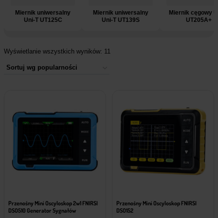
Miernik uniwersalny
Miernik uniwersalny
Miernik cęgowy U
Uni-T UT125C
Uni-T UT139S
UT205A+
Wyświetlanie wszystkich wyników: 11
Przenośny Mini Oscyloskop 2w1 FNIRSI
Przenośny Mini Oscyloskop FNIRSI
DSO510 Generator Sygnałów
DSO152