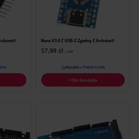
Arduino®
Nano V3.0 Z USB-C Zgodny Z Arduino®
17,99
zł
z VAT
 24h
Wysyłka
z Polski w 24h
+ Do koszyka