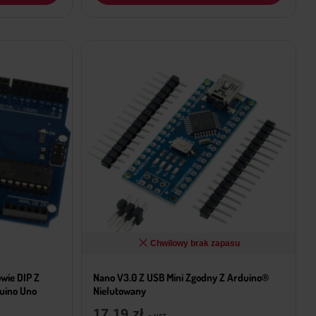
Chwilowy brak zapasu
ie DIP Z
Nano V3.0 Z USB Mini Zgodny Z Arduino®
uino Uno
Nielutowany
17,19
zł