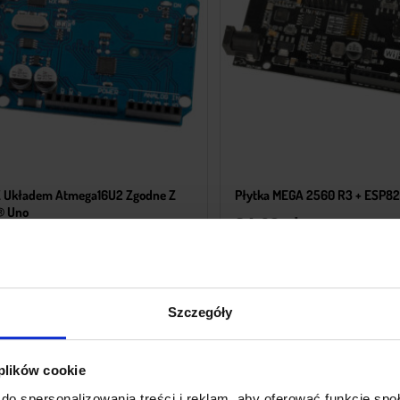
Z Układem Atmega16U2 Zgodne Z
Płytka MEGA 2560 R3 + ESP8
® Uno
84,69
zł
z VAT
9
zł
z VAT
Wysyłka
z Polski w 24h
Wysyłka
z Polski w
+ Do koszyka
+ Do koszyka
Szczegóły
 plików cookie
do spersonalizowania treści i reklam, aby oferować funkcje sp