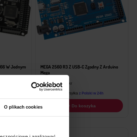
266 W Jednym
MEGA 2560 R3 Z USB-C Zgodny Z Arduino
Mega
67,79
zł
z VAT
 24h
Wysyłka
z Polski w 24h
+ Do koszyka
O plikach cookies
ołecznościowe i analizować