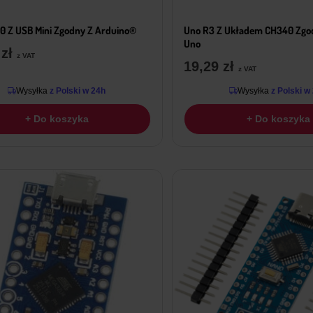
0 Z USB Mini Zgodny Z Arduino®
Uno R3 Z Układem CH340 Zgo
Uno
9
zł
z VAT
19,29
zł
z VAT
Wysyłka
z Polski w 24h
Wysyłka
z Polski w
+ Do koszyka
+ Do koszyka