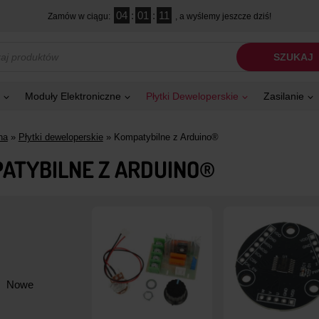
04
:
01
:
09
Zamów w ciągu:
, a wyślemy jeszcze dziś!
kiwarka
SZUKAJ
tów
Moduły Elektroniczne
Płytki Deweloperskie
Zasilanie
na
»
Płytki deweloperskie
»
Kompatybilne z Arduino®
ATYBILNE Z ARDUINO®
Nowe