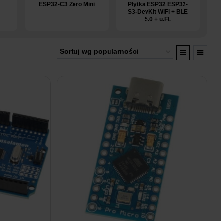
ESP32-C3 Zero Mini
Płytka ESP32 ESP32-
–
S3-DevKit WiFi + BLE
5.0 + u.FL