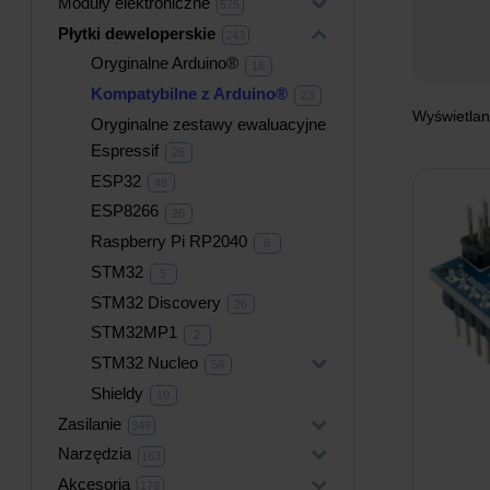
Moduły elektroniczne
+
575
575
produktów
Płytki deweloperskie
+
243
243
produkty
Oryginalne Arduino®
16
16
produktów
Kompatybilne z Arduino®
23
23
produkty
Wyświetlan
Oryginalne zestawy ewaluacyjne
Espressif
26
26
produktów
ESP32
48
48
produktów
ESP8266
26
26
produktów
Raspberry Pi RP2040
6
6
produktów
STM32
5
5
produktów
STM32 Discovery
26
26
produktów
STM32MP1
2
2
produkty
STM32 Nucleo
+
58
58
produktów
Shieldy
10
10
produktów
Zasilanie
+
349
349
produktów
Narzędzia
+
163
163
produkty
Akcesoria
+
178
178