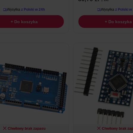
z VAT
Wysyłka
z Polski w 24h
Wysyłka
z Polski w
+ Do koszyka
+ Do koszyka
Chwilowy brak zapasu
Chwilowy brak za