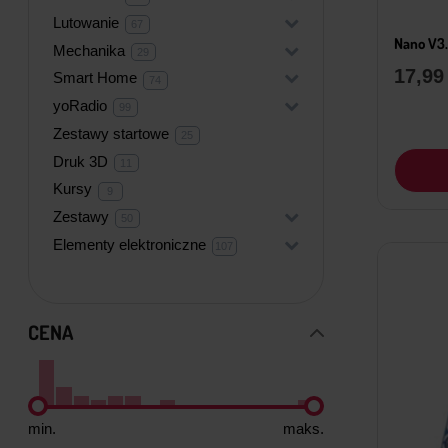
produktów
Lutowanie
+
67
67
produktów
Nano V3.
Mechanika
+
29
29
produktów
17,9
Smart Home
+
74
74
produkty
yoRadio
+
99
99
produktów
Zestawy startowe
25
25
produktów
Druk 3D
11
11
produktów
Kursy
9
9
produktów
Zestawy
+
50
50
produktów
Elementy elektroniczne
+
107
107
produktów
CENA
min.
maks.