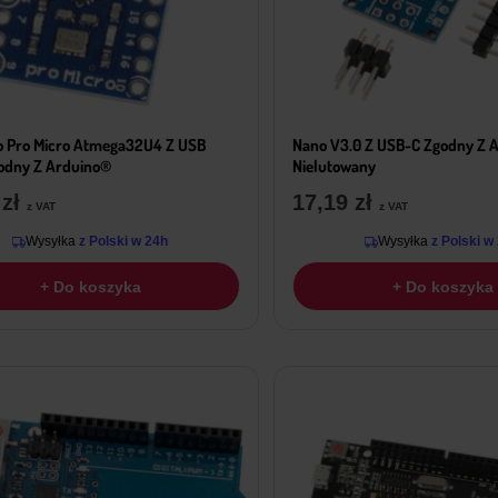
o Pro Micro Atmega32U4 Z USB
Nano V3.0 Z USB-C Zgodny Z 
odny Z Arduino®
Nielutowany
9
zł
17,19
zł
z VAT
z VAT
Wysyłka
z Polski w 24h
Wysyłka
z Polski w
+ Do koszyka
+ Do koszyka