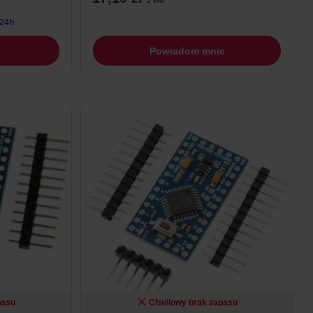
z VAT
 24h
Powiadom mnie
pasu
Chwilowy brak zapasu