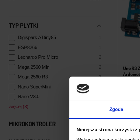
TYP PŁYTKI
Digispark ATtiny85
1
ESP8266
1
Leonardo Pro Micro
2
Mega 2560 Mini
2
Uno R3 
Arduino
Mega 2560 R3
3
47,5
Nano SuperMini
1
Nano V3.0
6
więcej
(
3
)
Zgoda
MIKROKONTROLER
Niniejsza strona korzysta z
ARM Cortex M4
1
Wykorzystujemy pliki cookie 