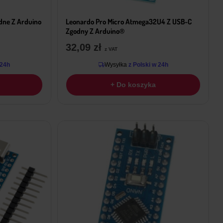
dne Z Arduino
Leonardo Pro Micro Atmega32U4 Z USB-C
Zgodny Z Arduino®
32,09
zł
z VAT
 24h
Wysyłka
z Polski w 24h
+ Do koszyka