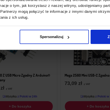
ormacje o tym, jak korzystasz z naszej witryny, udostępniamy p
Partnerzy mogą połączyć te informacje z innymi danymi otrzym
nia z ich usług.
Spersonalizuj
Z
0 Z USB Micro Zgodny Z Arduino®
Mega 2560 Mini USB-C Zgodna
wany
73,09
zł
z VAT
9
zł
z VAT
Wysyłka
z Polski w 24h
Wysyłka
z Polski w
+ Do koszyka
+ Do koszyka