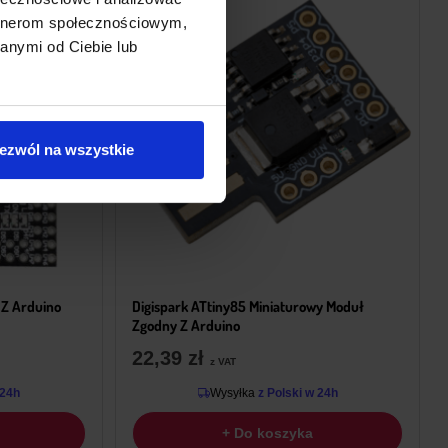
artnerom społecznościowym,
anymi od Ciebie lub
ezwól na wszystkie
 Z Arduino
Digispark ATtiny85 Miniaturowy Moduł
Zgodny Z Arduino
22,39
zł
z VAT
 24h
Wysyłka
z Polski w 24h
+ Do koszyka