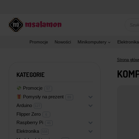
Przejdź
do
treści
Wyszu
produk
Promocje
Nowości
Minikomputery
Elektronika
Strona głów
KOMP
KATEGORIE
Promocje
57
57
produktów
Pomysły na prezent
+
89
89
produktów
Arduino
+
127
127
produktów
Flipper Zero
6
6
produktów
Raspberry Pi
+
45
45
produktów
Elektronika
+
558
558
produktów