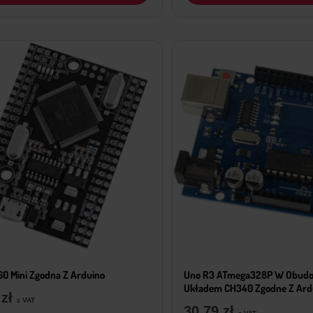
0 Mini Zgodna Z Arduino
Uno R3 ATmega328P W Obudow
Układem CH340 Zgodne Z Ard
9
zł
z VAT
30,79
zł