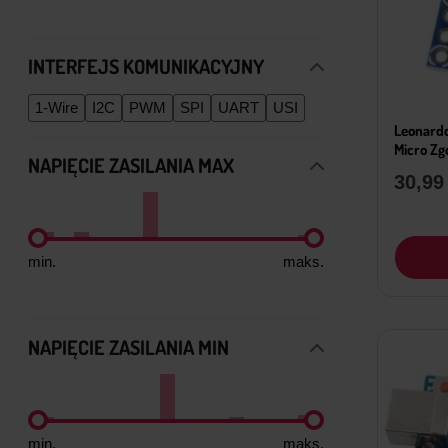
INTERFEJS KOMUNIKACYJNY
1-Wire
I2C
PWM
SPI
UART
USI
Leonard
Micro Zg
NAPIĘCIE ZASILANIA MAX
30,9
min.
maks.
NAPIĘCIE ZASILANIA MIN
min.
maks.