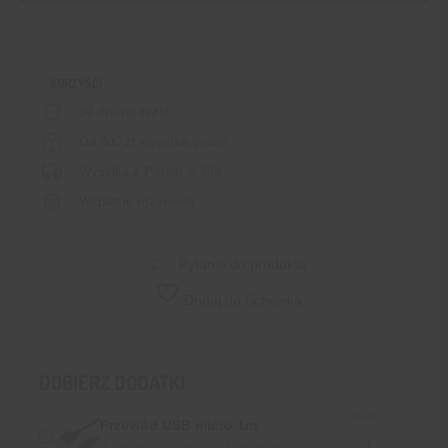
USB
micro
zgodny
KORZYŚCI
z
Arduino®
30 dni
na zwrot
Od 300 zł
wysyłka gratis
Wysyłka
z Polski
w
24h
Wsparcie
inżyniera
Pytanie do produktu
Dodaj do Schowka
DOBIERZ DODATKI
Ilość:
Przewód USB micro 1m
7,39
zł
/ szt.
Dostępne: 26 szt.