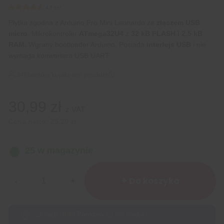
4.7
(
3
)
Płytka zgodna z Arduino Pro Mini Leonardo ze
złączem USB
micro
. Mikrokontroler
ATmega32U4
z
32 kB FLASH i 2,5 kB
RAM.
Wgrany bootloader Arduino. Posiada
interfejs USB
i nie
wymaga konwertera USB UART.
34
klientów kupiło ten produkt
30,99
zł
z VAT
Cena netto:
25,20
zł
25 w magazynie
ilość
Leonardo
+ Do koszyka
Pro
Micro
Atmega32U4
Zdobądź
3099
Punktów
za ten produkt.
z