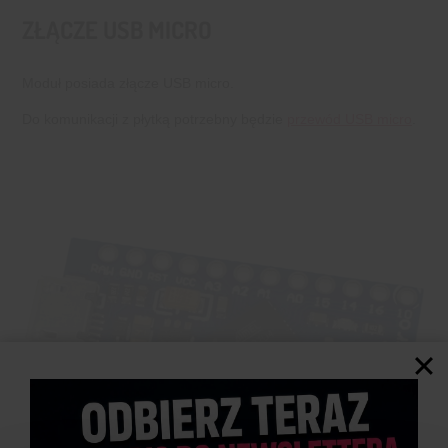
ZŁĄCZE USB MICRO
Moduł posiada złącze USB micro.
Do komunikacji z płytką potrzebny będzie
przewód USB micro
.