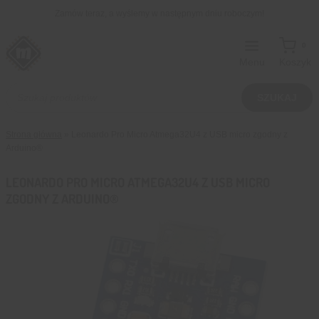
Przejdź
Zamów teraz, a wyślemy w następnym dniu roboczym!
do
treści
0
Menu
Koszyk
Wyszukiwarka
produktów
SZUKAJ
Strona główna
»
Leonardo Pro Micro Atmega32U4 z USB micro zgodny z
Arduino®
LEONARDO PRO MICRO ATMEGA32U4 Z USB MICRO
ZGODNY Z ARDUINO®