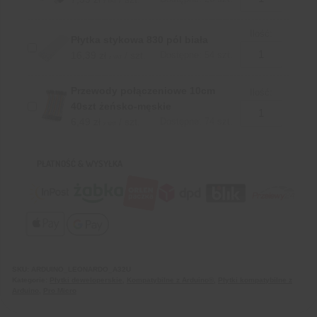
z VAT
Ilość:
Płytka stykowa 830 pól biała
16,39
zł
/ szt.
Dostępne: 54 szt.
z VAT
Przewody połączeniowe 10cm
Ilość:
40szt żeńsko-męskie
6,49
zł
/ szt.
Dostępne: 74 szt.
z VAT
PŁATNOŚĆ & WYSYŁKA
SKU:
ARDUINO_LEONARDO_A32U
Kategorie:
Płytki deweloperskie
,
Kompatybilne z Arduino®
,
Płytki kompatybilne z
Arduino
,
Pro Micro