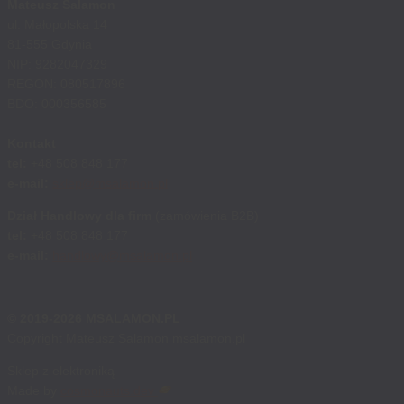
Mateusz Salamon
ul. Małopolska 14
81-555 Gdynia
NIP: 9282047329
REGON: 080517896
BDO: 000356585
Kontakt
tel:
+48 508 848 177
e-mail:
sklep@msalamon.pl
Dział Handlowy dla firm
(zamówienia B2B)
tel:
+48 508 848 177
e-mail:
handlowy@msalamon.pl
© 2019-2026 MSALAMON.PL
Copyright Mateusz Salamon msalamon.pl
Sklep z elektroniką
Made by
cosmonauts.dev