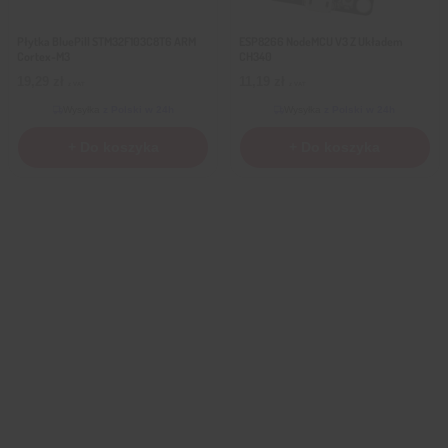
Płytka BluePill STM32F103C8T6 ARM
ESP8266 NodeMCU V3 Z Układem
Cortex-M3
CH340
19,29
zł
11,19
zł
z VAT
z VAT
Wysyłka
z Polski w 24h
Wysyłka
z Polski w 24h
+ Do koszyka
+ Do koszyka