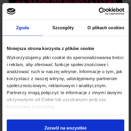
Zgoda
Szczegóły
O plikach cookies
PARAMETRY LEONARDO PRO MICRO
Niniejsza strona korzysta z plików cookie
ATMEGA32U4 Z USB MICRO
Wykorzystujemy pliki cookie do spersonalizowania treści
i reklam, aby oferować funkcje społecznościowe i
analizować ruch w naszej witrynie. Informacje o tym, jak
Napięcie zasilania: 5 V
(USB), 5 V (VIN), 5÷10 V (RAW)
korzystasz z naszej witryny, udostępniamy partnerom
Przy
zasilaniu zewnętrznym
maksymalny prąd stabilizatora
wynosi:
150 mA
społecznościowym, reklamowym i analitycznym.
Napięcia pinów I/O: 5 V
Partnerzy mogą połączyć te informacje z innymi danymi
Zainstalowany
bootloader z Arduino® Pro Micro
otrzymanymi od Ciebie lub uzyskanymi podczas
Dzisiaj dla każdego nowego SUBSKRYBENTA mamy naszą
Mikrokontroler:
ATmega32U4
korzystania z ich usług.
PCB breadboard MSALAMON
– PCB dodajemy do
Maksymalna częstotliwość zegara:
16 MHz
zamówień o wartości minimum 50 zł
.
Pamięć SRAM:
2,5 kB
Pamięć Flash:
32 kB
(4 kB zarezerwowane dla
Zezwól na wszystkie
Imię
*
bootloadera)