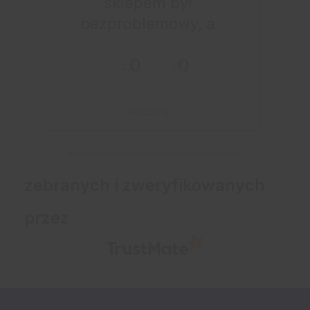
sklepem był
bezproblemowy, a
całe zamówienie
0
0
przebiegło sprawnie.
wczoraj
zebranych i zweryfikowanych
przez