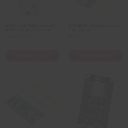
STM32 NUCLEO-F031K6 Nucleo-32 Z
STM32 BlackPill Z Mikrokontrolerem
STM32F031K6T6 ARM Cortex-M0
STM32F411CEU6
Pierwotna
Aktualna
63,09
zł
59,00
zł
19,99
zł
z VAT
z VAT
cena
cena
wynosiła:
wynosi:
63,09 zł.
59,00 zł.
Powiadom mnie
Powiadom mnie