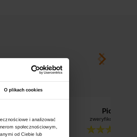
O plikach cookies
Piotr
zweryfikowano
ołecznościowe i analizować
artnerom społecznościowym,
anymi od Ciebie lub