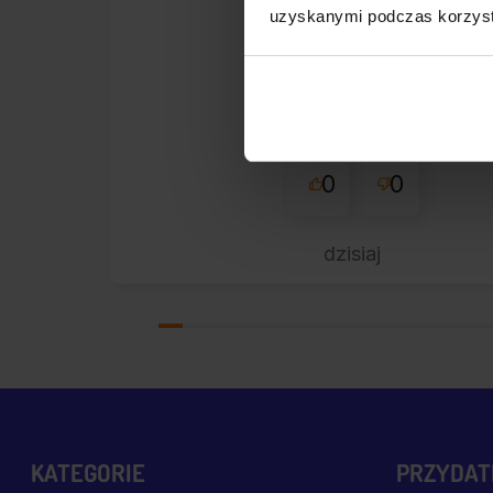
uzyskanymi podczas korzysta
Super sklep
0
0
dzisiaj
KATEGORIE
PRZYDATN