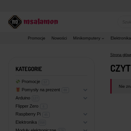
Przejdź
do
treści
Wyszu
produk
Promocje
Nowości
Minikomputery
Elektronika
Strona głów
CZYT
KATEGORIE
Promocje
57
57
produktów
Nie zn
Pomysły na prezent
+
89
89
produktów
Arduino
+
127
127
produktów
Flipper Zero
6
6
produktów
Raspberry Pi
+
45
45
produktów
Elektronika
+
558
558
produktów
Moduły elektroniczne
+
575
575