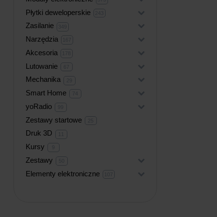
produktów
Płytki deweloperskie
+
243
243
produkty
Zasilanie
+
349
349
produktów
Narzędzia
+
167
167
produktów
Akcesoria
+
178
178
produktów
Lutowanie
+
67
67
produktów
Mechanika
+
29
29
produktów
Smart Home
+
74
74
produkty
yoRadio
+
99
99
produktów
Zestawy startowe
25
25
produktów
Druk 3D
11
11
produktów
Kursy
9
9
produktów
Zestawy
+
50
50
produktów
Elementy elektroniczne
+
107
107
produktów