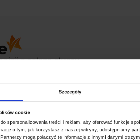
opinii
z całego okresu
Szczegóły
Tomasz
 plików cookie
zweryfikowano
do spersonalizowania treści i reklam, aby oferować funkcje sp
ormacje o tym, jak korzystasz z naszej witryny, udostępniamy p
Partnerzy mogą połączyć te informacje z innymi danymi otrzym