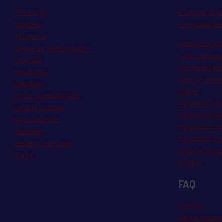
Promocje
Program Loja
Nowości
Darmowa do
Akcesoria
Śledzenie za
Elementy elektroniczne
Czas realiza
Druk 3D
Dostawa i pł
Mechanika
Zwroty i rekl
Obudowy
Opinie
Płytki deweloperskie
Regulamin S
Układy scalone
Regulamin P
Wyświetlacze
Regulamin Ne
Zasilanie
Regulamin Op
Zestawy startowe
Polityka pryw
Kursy
Kontakt
FAQ
O mnie
Strefa wiedz