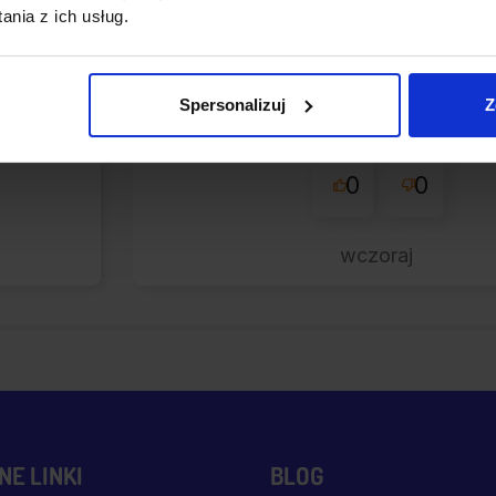
Korzystanie z ich usług to
nia z ich usług.
przyjemność - dosłowni
Błyskawiczne nadanie, prze
bardzo starannie zapakowa
Spersonalizuj
Z
miłym dodatkiem:-) Jakim? K
tej firmie bo warto!
0
0
wczoraj
E LINKI
BLOG