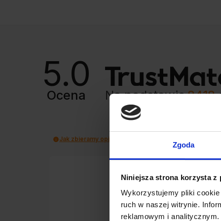
5.0
Ocena
Na podstawie
8418
Jak zbieramy opinie?
Zgoda
Kamil
Niniejsza strona korzysta z
zweryfikowano
Wykorzystujemy pliki cookie 
ruch w naszej witrynie. Inf
reklamowym i analitycznym. 