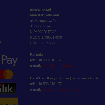
msalamon.pl
Mateusz Salamon
ul. Małopolska 14
81-555 Gdynia
NIP: 9282047329
REGON: 080517896
A
BDO: 000356585
Kontakt
tel:
+48 508 848 177
e-mail:
sklep@msalamon.pl
Dział Handlowy dla firm
(zamówienia B2B)
tel:
+48 508 848 177
e-mail:
handlowy@msalamon.pl