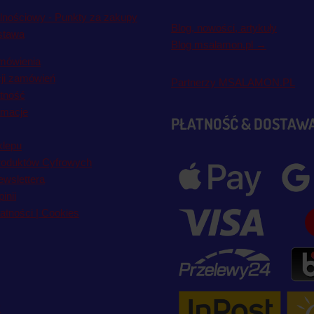
lnościowy - Punkty za zakupy
Blog, nowości, artykuły
stawa
Blog msalamon.pl →
mówienia
cji zamówień
Partnerzy MSALAMON.PL
atność
amacje
PŁATNOŚĆ & DOSTAW
klepu
roduktów Cyfrowych
wslettera
inii
atności | Cookies
y