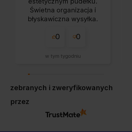
estetycznym pudełku.
Świetna organizacja i
błyskawiczna wysyłka.
Korzystam z tego
0
0
sklepu nie pierwszy
raz - zawsze
wszystko perfekt.
w tym tygodniu
Polecam z całym
przekonaniem.
zebranych i zweryfikowanych
przez