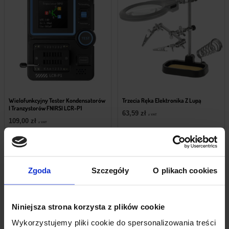
Wielofunkcyjny Tester Kondensatorów
Trzecia Ręka Elektronika Z Lupą
I Tranzystorów FNIRSI LCR-P1
63,59
zł
z VAT
109,00
zł
z VAT
Wysyłka
z Polski w 24h
Wysyłka
z Polski w 24h
+ Do koszyka
+ Do koszyka
Zgoda
Szczegóły
O plikach cookies
Niniejsza strona korzysta z plików cookie
Wykorzystujemy pliki cookie do spersonalizowania treści