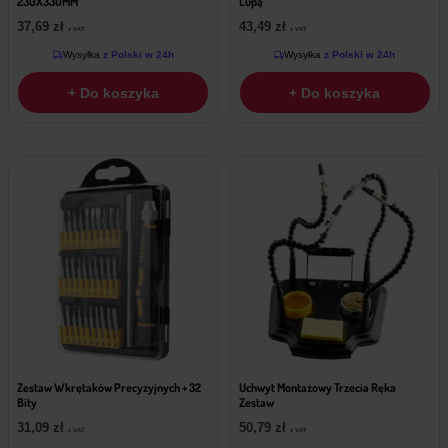
230X330MM
Lupą
37,69
zł
43,49
zł
z VAT
z VAT
Wysyłka
z Polski w 24h
Wysyłka
z Polski w 24h
+ Do koszyka
+ Do koszyka
Zestaw Wkrętaków Precyzyjnych + 32
Uchwyt Montażowy Trzecia Ręka
Bity
Zestaw
31,09
zł
50,79
zł
z VAT
z VAT