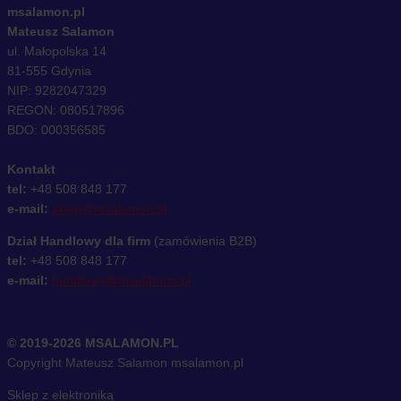
msalamon.pl
Mateusz Salamon
ul. Małopolska 14
81-555 Gdynia
NIP: 9282047329
REGON: 080517896
BDO: 000356585
Kontakt
tel:
+48 508 848 177
e-mail:
sklep@msalamon.pl
Dział Handlowy dla firm
(zamówienia B2B)
tel:
+48 508 848 177
e-mail:
handlowy@msalamon.pl
© 2019-2026 MSALAMON.PL
Copyright Mateusz Salamon msalamon.pl
Sklep z elektroniką