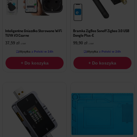
Inteligentne Gniazdko Sterowane WiFi
Bramka ZigBee Sonoff Zigbee 3.0 USB
TUYA V3 Czarne
Dongle Plus-E
37,59
zł
99,90
zł
z VAT
z VAT
Wysyłka
z Polski w 24h
Wysyłka
z Polski w 24h
+ Do koszyka
+ Do koszyka