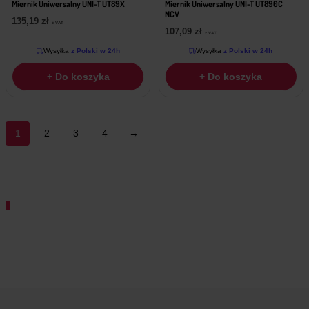
Miernik Uniwersalny UNI-T UT89X
Miernik Uniwersalny UNI-T UT890C
NCV
135,19
zł
z VAT
107,09
zł
z VAT
Wysyłka
z Polski w 24h
Wysyłka
z Polski w 24h
+ Do koszyka
+ Do koszyka
1
2
3
4
→