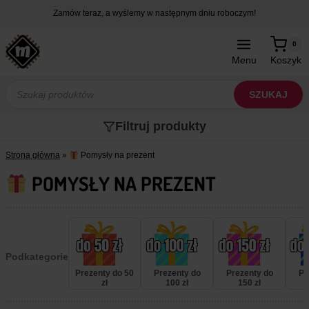
Przejdź
Zamów teraz, a wyślemy w następnym dniu roboczym!
do
treści
0
Menu
Koszyk
Wyszukiwarka
produktów
SZUKAJ
Filtruj produkty
Strona główna
»
Pomysły na prezent
POMYSŁY NA PREZENT
Podkategorie
Prezenty do 50
Prezenty do
Prezenty do
Pr
zł
100 zł
150 zł