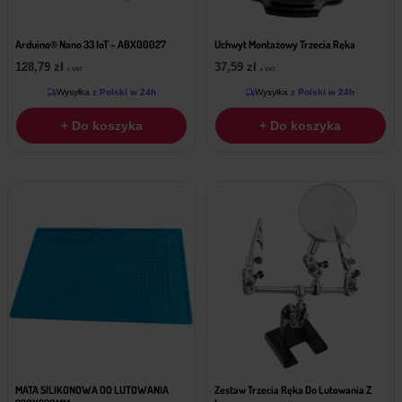
Arduino® Nano 33 IoT – ABX00027
Uchwyt Montażowy Trzecia Ręka
128,79
zł
37,59
zł
z VAT
z VAT
Wysyłka
z Polski w 24h
Wysyłka
z Polski w 24h
+ Do koszyka
+ Do koszyka
MATA SILIKONOWA DO LUTOWANIA
Zestaw Trzecia Ręka Do Lutowania Z