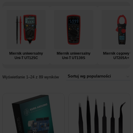
e
Miernik uniwersalny
Miernik uniwersalny
Miernik cęgowy U
Uni-T UT125C
Uni-T UT139S
UT205A+
Wyświetlanie 1–24 z 89 wyników