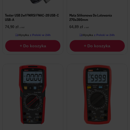
Tester USB 2w1 FNIRSI FNAC-28 USB-C
Mata Silikonowa Do Lutowania
USB-A
270x390mm
74,90
zł
64,89
zł
z VAT
z VAT
Wysyłka
z Polski w 24h
Wysyłka
z Polski w 24h
+ Do koszyka
+ Do koszyka