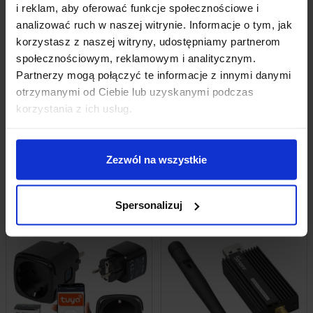
i reklam, aby oferować funkcje społecznościowe i
analizować ruch w naszej witrynie. Informacje o tym, jak
korzystasz z naszej witryny, udostępniamy partnerom
społecznościowym, reklamowym i analitycznym.
Partnerzy mogą połączyć te informacje z innymi danymi
otrzymanymi od Ciebie lub uzyskanymi podczas
Lutownica Oporowa Z Regulacją
Przenośna Zgrzewarka 2w1 FNIRSI
korzystania z ich usług.
Temperatury 60W
SWM-10 Punktowa
42,19
zł
179,00
zł
z VAT
z VAT
Wysyłka
z Polski w 24h
Wysyłka
z Polski w 24h
Zezwól na wszystkie
+ Do koszyka
+ Do koszyka
Spersonalizuj