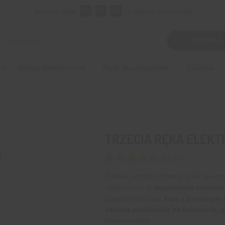
08
:
37
:
43
Zamów w ciągu:
, a wyślemy jeszcze dziś!
kiwarka
SZUKAJ
tów
Moduły Elektroniczne
Płytki Deweloperskie
Zasilanie
TRZECIA RĘKA ELEKT
5.0
(
3
)
Zestaw narzędzi „trzecia ręka” to wsz
wyposażone w
regulowane ramiona 
przedmiotów oraz
lupę z 2-krotnym
zawiera podstawkę na lutownicę, g
bateriami AAA.