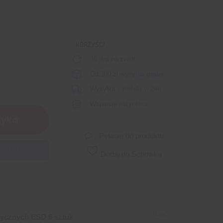
KORZYŚCI
30 dni
na zwrot
Od 300 zł
wysyłka gratis
Wysyłka
z Polski
w
24h
Wsparcie
inżyniera
zyka
Pytanie do produktu
produkt.
Dodaj do Schowka
Ilość:
tycznych ESD 6 sztuk