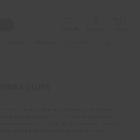
0
Zaloguj się
Schowek
Koszyk
Narzędzia
Akcesoria
Smart Home
Blog
RONIKA Z LUPĄ
echstronne narzędzie idealne do lutowania i majsterkowania,
z zaciskami „krokodyle”
dla stabilnego przytrzymania
 powiększeniem
i LED-ami dla lepszej widoczności.
Zestaw
ąbkę i stabilną żeliwną podstawę
, zasilany trzema