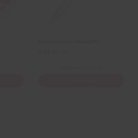
Grot Do Lutownicy Kolbowej 60W
6,09
zł
z VAT
Wysyłka
z Polski w 24h
+ Do koszyka