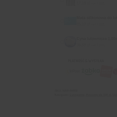
17,19
zł
/ szt.
z VAT
Mata silikonowa do l
85,19
zł
/ szt.
z VAT
Cyna lutownicza 1,00
36,59
zł
/ szt.
z VAT
PŁATNOŚĆ & WYSYŁKA
SKU:
NAR-00050
Kategorie:
Lutowanie
,
Prezenty do 100 zł
,
Uc