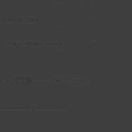
Dostępne: 6 szt.
Ilość:
utowania 450x300mm
Dostępne: 1 szt.
Ilość:
mm 100g Sn60Pb40 z topnikiem
Dostępne: 1 szt.
hwyty do lutowania
,
Pomysły na prezent