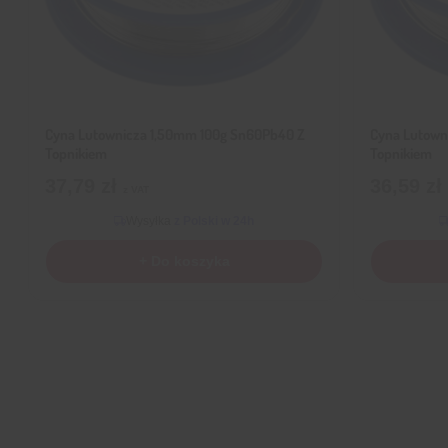
Cyna Lutownicza 1,50mm 100g Sn60Pb40 Z
Cyna Lutown
Topnikiem
Topnikiem
37,79
zł
36,59
zł
z VAT
Wysyłka
z Polski w 24h
+ Do koszyka