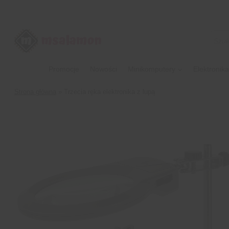
Przejdź
do
treści
Wyszu
produk
Promocje
Nowości
Minikomputery
Elektronika
Strona główna
»
Trzecia ręka elektronika z lupą