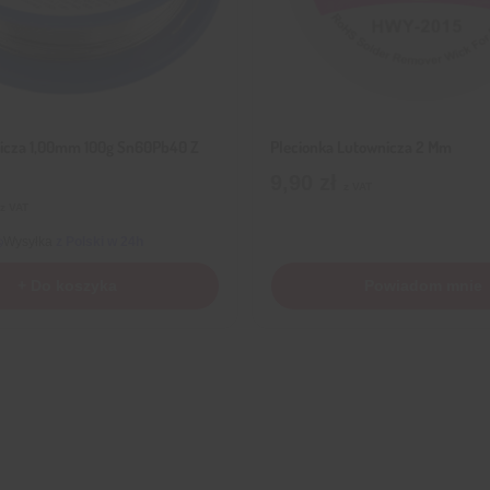
icza 1,00mm 100g Sn60Pb40 Z
Plecionka Lutownicza 2 Mm
9,90
zł
z VAT
z VAT
Wysyłka
z Polski w 24h
+ Do koszyka
Powiadom mnie