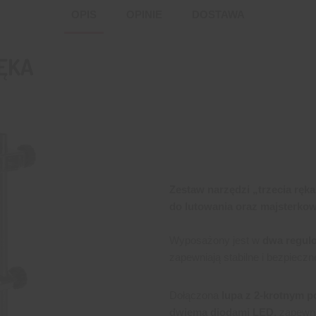
OPIS
OPINIE
DOSTAWA
RĘKA
Zestaw narzędzi „trzecia ręka
do lutowania oraz majsterko
Wyposażony jest w
dwa regulo
zapewniają stabilne i bezpiecz
Dołączona
lupa z 2-krotnym p
dwiema diodami LED
, zapewn