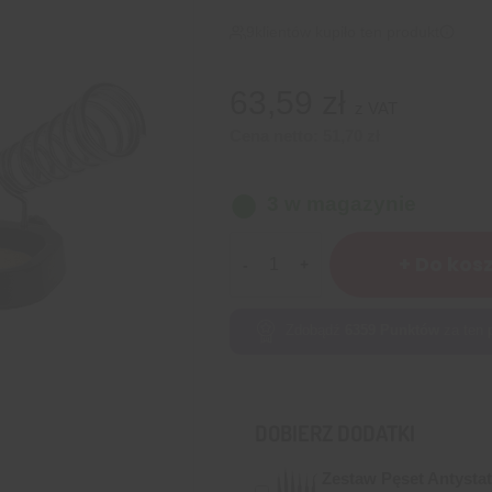
9
klientów kupiło ten produkt
63,59
zł
z VAT
Cena netto:
51,70
zł
3 w magazynie
ilość
+ Do kos
Trzecia
ręka
elektronika
Zdobądź
6359
Punktów
za ten 
z
lupą
DOBIERZ DODATKI
Zestaw Pęset Antysta