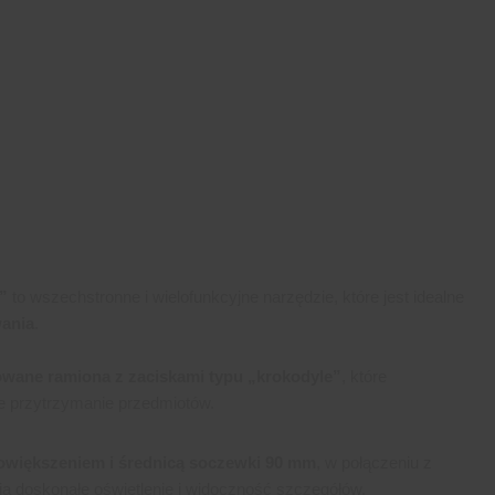
”
to wszechstronne i wielofunkcyjne narzędzie, które jest idealne
wania
.
wane ramiona z zaciskami typu „krokodyle”
, które
ne przytrzymanie przedmiotów.
owiększeniem i średnicą soczewki 90 mm
, w połączeniu z
ia doskonałe oświetlenie i widoczność szczegółów.