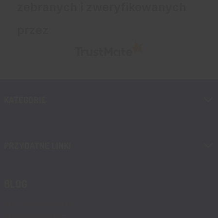
zebranych i zweryfikowanych
przez
KATEGORIE
PRZYDATNE LINKI
BLOG
Blog, nowości, artykuły
Blog msalamon.pl →