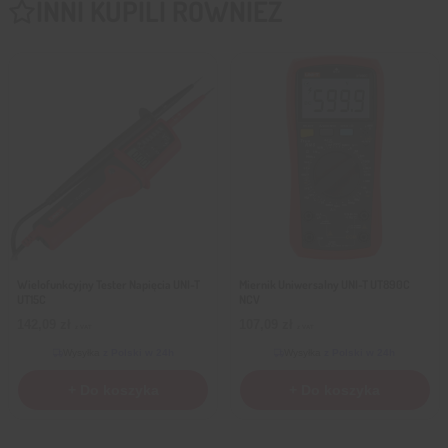
INNI KUPILI RÓWNIEŻ
Wielofunkcyjny Tester Napięcia UNI-T
Miernik Uniwersalny UNI-T UT890C
UT15C
NCV
142,09
zł
107,09
zł
z VAT
z VAT
Wysyłka
z Polski w 24h
Wysyłka
z Polski w 24h
+ Do koszyka
+ Do koszyka