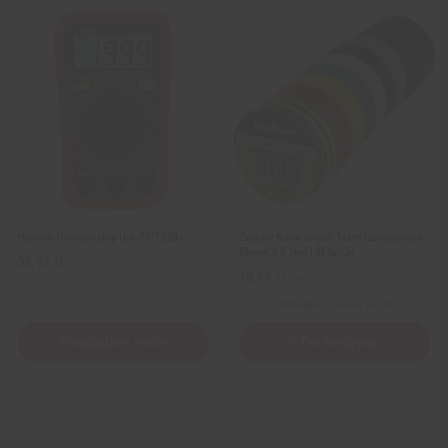
Miernik Uniwersalny Uni-T UT33B+
Zestaw Kolorowych Taśm Izolacyjnych
19mm X 9,14m | 10 Sztuk
59,49
zł
z VAT
18,69
zł
z VAT
Wysyłka
z Polski w 24h
Powiadom mnie
+ Do koszyka