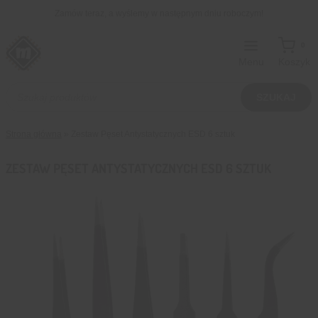
Przejdź
Zamów teraz, a wyślemy w następnym dniu roboczym!
do
treści
0
Menu
Koszyk
Wyszukiwarka
produktów
SZUKAJ
Strona główna
»
Zestaw Pęset Antystatycznych ESD 6 sztuk
ZESTAW PĘSET ANTYSTATYCZNYCH ESD 6 SZTUK