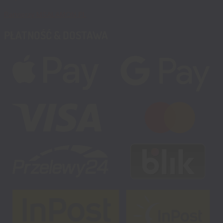
Partnerzy MSALAMON.PL
PŁATNOŚĆ & DOSTAWA