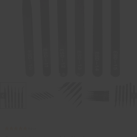
5.0
(
1
)