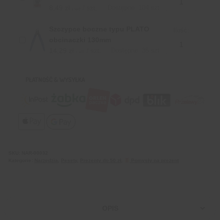
8,49
zł
/ szt.
Dostępne: 104 szt.
z VAT
Szczypce boczne typu PLATO
Ilość:
obcinaczki 130mm
14,29
zł
/ szt.
Dostępne: 35 szt.
z VAT
PŁATNOŚĆ & WYSYŁKA
SKU:
NAR-00032
Kategorie:
Narzędzia
,
Pęsety
,
Prezenty do 50 zł
,
Pomysły na prezent
OPIS