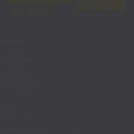
KONTAKT
msalamon.pl
Mateusz Salamon
ul. Małopolska 14
81-555 Gdynia
NIP: 9282047329
REGON: 080517896
BDO: 000356585
Kontakt
tel:
+48 508 848 177
e-mail:
sklep@msalamon.pl
Dział Handlowy dla firm
(zamówienia B2B)