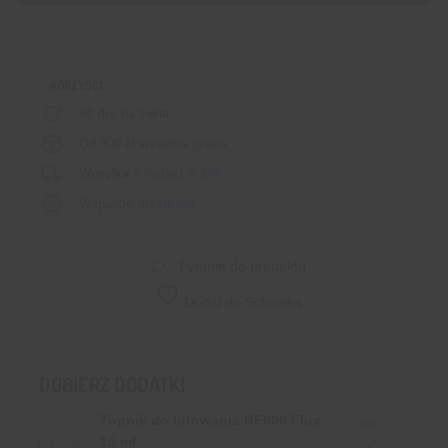
6
sztuk
KORZYŚCI
30 dni
na zwrot
Od 300 zł
wysyłka gratis
Wysyłka
z Polski
w
24h
Wsparcie
inżyniera
Pytanie do produktu
Dodaj do Schowka
DOBIERZ DODATKI
Topnik do lutowania RF800 Flux
Ilość:
15 ml