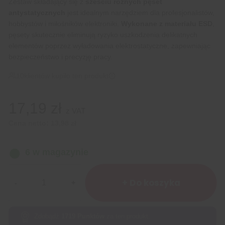
Zestaw składający się z
sześciu różnych pęset
antystatycznych
jest idealnym narzędziem dla profesjonalistów,
hobbystów i miłośników elektroniki.
Wykonane z materiału ESD
,
pęsety skutecznie eliminują ryzyko uszkodzenia delikatnych
elementów poprzez wyładowania elektrostatyczne, zapewniając
bezpieczeństwo i precyzję pracy.
10
klientów kupiło ten produkt
17,19
zł
z VAT
Cena netto:
13,98
zł
6 w magazynie
ilość
Zestaw
+ Do koszyka
Pęset
Antystatycznych
ESD
Zdobądź
1719
Punktów
za ten produkt.