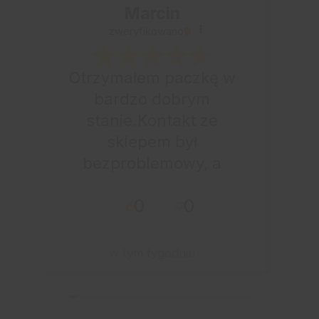
Marcin
zweryfikowano
Otrzymałem paczkę w
bardzo dobrym
stanie.Kontakt ze
sklepem był
bezproblemowy, a
całe zamówienie
0
0
przebiegło sprawnie.
w tym tygodniu