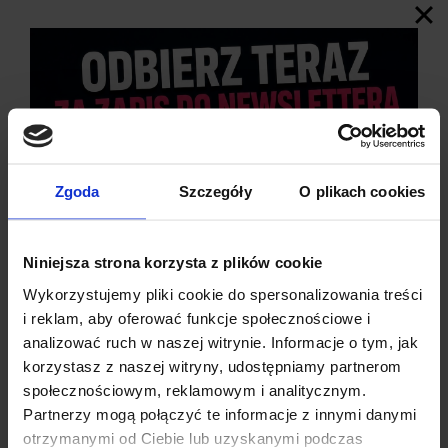
Zgoda
Szczegóły
O plikach cookies
SPECYFIKACJA
ZESTAW PĘSET
Niniejsza strona korzysta z plików cookie
Wykorzystujemy pliki cookie do spersonalizowania treści
ANTYSTATYCZNYCH
i reklam, aby oferować funkcje społecznościowe i
analizować ruch w naszej witrynie. Informacje o tym, jak
Materiał:
ESD
korzystasz z naszej witryny, udostępniamy partnerom
Kolor: Czarny
społecznościowym, reklamowym i analitycznym.
Ilość
:
6
Partnerzy mogą połączyć te informacje z innymi danymi
Zawartość zestawu
:
otrzymanymi od Ciebie lub uzyskanymi podczas
Pęseta zaokrąglona –
107mm