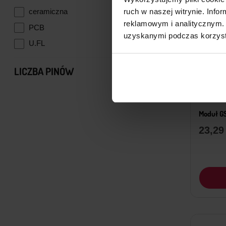
ruch w naszej witrynie. Inf
ceramiczna
1
reklamowym i analitycznym. 
PCB
6
uzyskanymi podczas korzysta
U.FL
5
LICZBA PINÓW
16
1
22
2
Moduł G
38
2
23,2
8
2