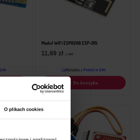
Moduł WiFi ESP8266 ESP-01S
11,69
zł
z VAT
 24h
Wysyłka
z Polski w 24h
+ Do koszyka
O plikach cookies
ołecznościowe i analizować