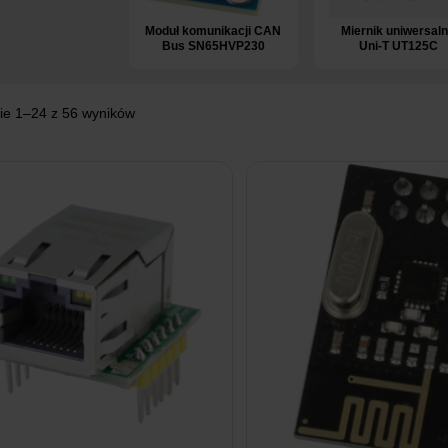
Moduł komunikacji CAN
Miernik uniwersal
Bus SN65HVP230
Uni-T UT125C
ie 1–24 z 56 wyników