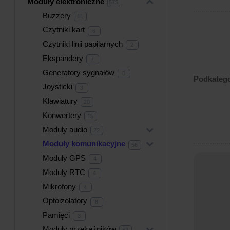
Moduły elektroniczne
+
575
575
produktów
Buzzery
11
11
produktów
Czytniki kart
6
6
produktów
Czytniki linii papilarnych
2
2
produkty
Ekspandery
7
7
produktów
Generatory sygnałów
8
8
Podkatego
produktów
Joysticki
3
3
produkty
Klawiatury
20
20
produktów
Konwertery
15
15
produktów
Moduły audio
+
22
22
produkty
Moduły komunikacyjne
+
56
56
produktów
Moduły GPS
4
4
produkty
Moduły RTC
4
4
produkty
Mikrofony
4
4
produkty
Optoizolatory
8
8
produktów
Pamięci
3
3
produkty
Moduły przekaźników
+
62
62