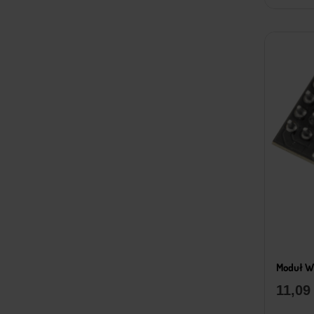
Moduł W
11,0