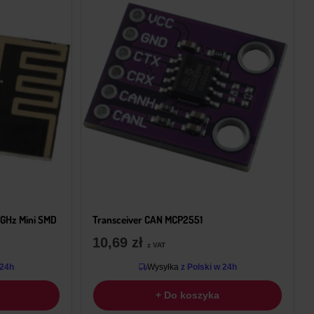
GHz Mini SMD
Transceiver CAN MCP2551
10,69
zł
z VAT
 24h
Wysyłka
z Polski w 24h
+ Do koszyka