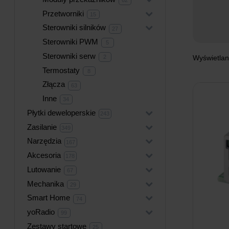
produkty
Przetworniki
+
15
15
produktów
Sterowniki silników
+
27
27
produktów
Sterowniki PWM
5
5
produktów
Sterowniki serw
2
2
Wyświetlan
produkty
Termostaty
8
8
produktów
Złącza
63
63
produkty
Inne
34
34
produkty
Płytki deweloperskie
+
243
243
produkty
Zasilanie
+
349
349
produktów
Narzędzia
+
167
167
produktów
Akcesoria
+
178
178
produktów
Lutowanie
+
67
67
produktów
Mechanika
+
29
29
produktów
Smart Home
+
74
74
produkty
yoRadio
+
99
99
produktów
Zestawy startowe
25
25