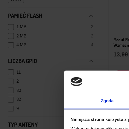
PAMIĘĆ FLASH
1 MB
3
2 MB
2
Moduł R
4 MB
4
Wzmacni
13,9
LICZBA GPIO
11
2
2
2
30
2
32
2
Zgoda
9
1
Niniejsza strona korzysta z
TYP ANTENY
Wykorzystujemy pliki cookie 