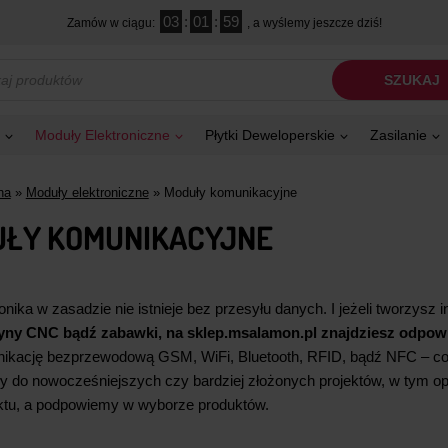
03
:
01
:
58
Zamów w ciągu:
, a wyślemy jeszcze dziś!
kiwarka
SZUKAJ
tów
Moduły Elektroniczne
Płytki Deweloperskie
Zasilanie
na
»
Moduły elektroniczne
»
Moduły komunikacyjne
ŁY KOMUNIKACYJNE
onika w zasadzie nie istnieje bez przesyłu danych. I jeżeli tworzysz i
ny CNC bądź zabawki, na sklep.msalamon.pl znajdziesz odpow
ikację bezprzewodową GSM, WiFi, Bluetooth, RFID, bądź NFC – coko
y do nowocześniejszych czy bardziej złożonych projektów, w tym o
ktu, a podpowiemy w wyborze produktów.