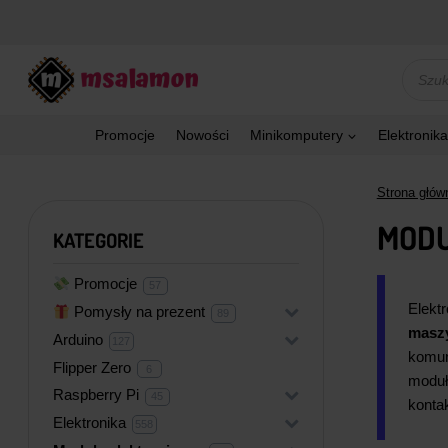
Przejdź
do
treści
Wyszu
produk
Promocje
Nowości
Minikomputery
Elektronika
Strona głów
MODU
KATEGORIE
Promocje
57
57
produktów
Elektr
Pomysły na prezent
+
89
89
produktów
maszy
Arduino
+
127
127
produktów
komun
Flipper Zero
6
6
moduł
produktów
Raspberry Pi
+
45
45
konta
produktów
Elektronika
+
558
558
produktów