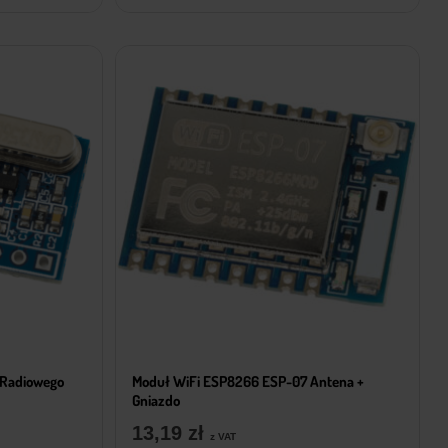
a Radiowego
Moduł WiFi ESP8266 ESP-07 Antena +
Gniazdo
13,19
zł
z VAT