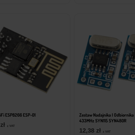
iFi ESP8266 ESP-01
Zestaw Nadajnika I Odbiornik
433MHz SYN115 SYN480R
9
zł
z VAT
12,38
zł
z VAT