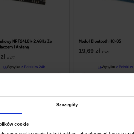
adiowy NRF24L01+ 2,4GHz Ze
Moduł Bluetooth HC-05
aczem I Anteną
19,69
zł
z VAT
9
zł
z VAT
Wysyłka
z Polski w 24h
Wysyłka
z Polski w
+ Do koszyka
+ Do koszyka
Szczegóły
 plików cookie
do spersonalizowania treści i reklam, aby oferować funkcje sp