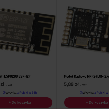
iFi ESP8266 ESP-12F
Moduł Radiowy NRF24L01+ 2,4
9
zł
5,89
zł
z VAT
z VAT
Wysyłka
z Polski w 24h
Wysyłka
z Polski w
+ Do koszyka
+ Do koszyka