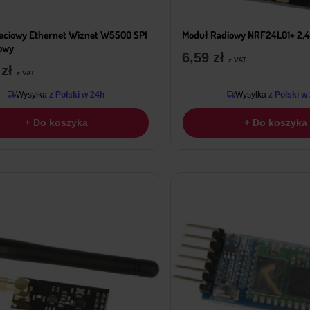
eciowy Ethernet Wiznet W5500 SPI
Moduł Radiowy NRF24L01+ 2,
owy
6,59
zł
z VAT
9
zł
z VAT
Wysyłka
z Polski w 24h
Wysyłka
z Polski w
+ Do koszyka
+ Do koszyka