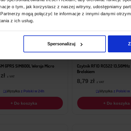
ormacje o tym, jak korzystasz z naszej witryny, udostępniamy p
Partnerzy mogą połączyć te informacje z innymi danymi otrzym
nia z ich usług.
Spersonalizuj
Z
SM GPRS SIM800L Wersja Micro
Czytnik RFID RC522 13,56MHz S
Brelokiem
9
zł
z VAT
8,79
zł
z VAT
Wysyłka
z Polski w 24h
Wysyłka
z Polski w
+ Do koszyka
+ Do koszyka