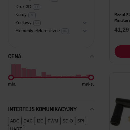
produktów
Druk 3D
11
11
produktów
Moduł Si
Kursy
9
9
produktów
Miniatur
Zestawy
+
50
50
produktów
41,2
Elementy elektroniczne
+
107
107
produktów
CENA
min.
maks.
INTERFEJS KOMUNIKACYJNY
ADC
DAC
I2C
PWM
SDIO
SPI
UART