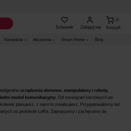
0
Zaloguj się
Schowek
Koszyk
Narzędzia
Akcesoria
Smart Home
Blog
nteligentne
urządzenia domowe, manipulatory i roboty,
iedni moduł komunikacyjny
. Od rozwiązań sieciowych po
lwiek planujesz, z nami to zrealizujesz. Przygotowaliśmy też
partych na protokole LoRa. Zapraszamy i zachęcamy do