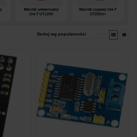
ny
Miernik uniwersalny
Miernik cęgowy Uni-T
Uni-T UT139S
UT205A+