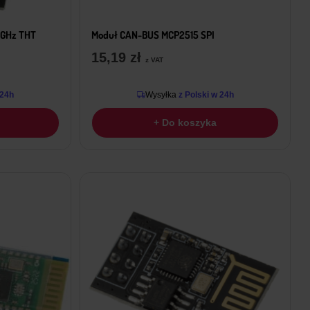
4GHz THT
Moduł CAN-BUS MCP2515 SPI
15,19
zł
z VAT
 24h
Wysyłka
z Polski w 24h
+ Do koszyka