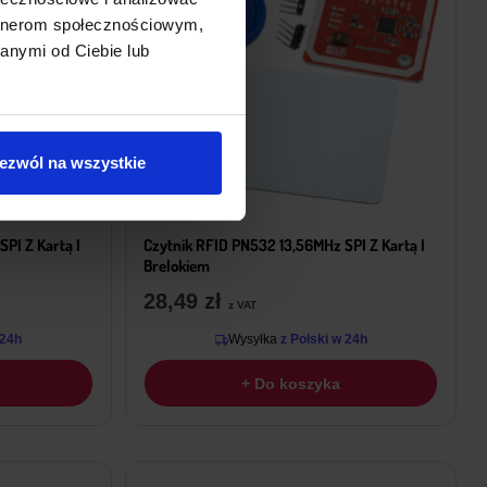
artnerom społecznościowym,
anymi od Ciebie lub
ezwól na wszystkie
PI Z Kartą I
Czytnik RFID PN532 13,56MHz SPI Z Kartą I
Brelokiem
28,49
zł
z VAT
 24h
Wysyłka
z Polski w 24h
+ Do koszyka