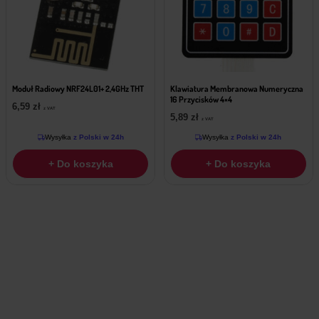
Moduł Radiowy NRF24L01+ 2,4GHz THT
Klawiatura Membranowa Numeryczna
16 Przycisków 4×4
6,59
zł
z VAT
5,89
zł
z VAT
Wysyłka
z Polski w 24h
Wysyłka
z Polski w 24h
+ Do koszyka
+ Do koszyka