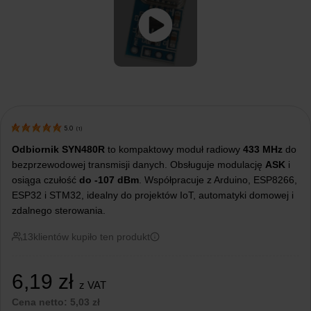
5.0
(
1
)
Odbiornik SYN480R
to kompaktowy moduł radiowy
433 MHz
do
bezprzewodowej transmisji danych. Obsługuje modulację
ASK
i
osiąga czułość
do -107 dBm
. Współpracuje z Arduino, ESP8266,
ESP32 i STM32, idealny do projektów IoT, automatyki domowej i
zdalnego sterowania.
13
klientów kupiło ten produkt
6,19
zł
z VAT
Cena netto:
5,03
zł