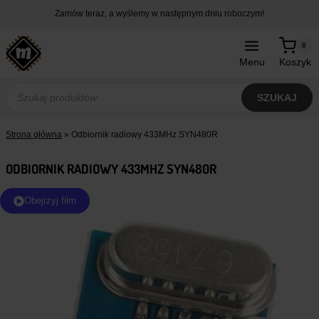
Przejdź
Zamów teraz, a wyślemy w następnym dniu roboczym!
do
treści
0
Menu
Koszyk
Wyszukiwarka
produktów
SZUKAJ
Strona główna
»
Odbiornik radiowy 433MHz SYN480R
ODBIORNIK RADIOWY 433MHZ SYN480R
Obejrzyj film