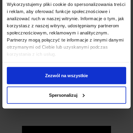
Wykorzystujemy pliki cookie do spersonalizowania treści
SPECYFIKACJA TECHNICZNA
i reklam, aby oferować funkcje społecznościowe i
analizować ruch w naszej witrynie. Informacje o tym, jak
korzystasz z naszej witryny, udostępniamy partnerom
Układ odbiornika:
SYN480R
społecznościowym, reklamowym i analitycznym.
Napięcie zasilania:
3,3 – 5,5 V
Częstotliwość radia:
433 MHz
Partnerzy mogą połączyć te informacje z innymi danymi
Modulacja:
ASK
otrzymanymi od Ciebie lub uzyskanymi podczas
Czułość odbiornika:
-107 dBm
korzystania z ich usług.
Prędkość transmisji:
2,5 kb/s SWP, 10 kb/s stała
Wymiary modułu:
17,2 x 11,8 mm
Waga:
1,31 g
Zezwól na wszystkie
PRZYDATNE LINKI
Spersonalizuj
Dokumentacja układu SYN480R