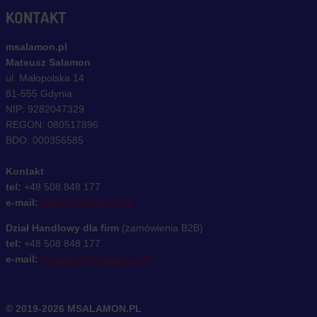
KONTAKT
msalamon.pl
Mateusz Salamon
ul. Małopolska 14
81-555 Gdynia
NIP: 9282047329
REGON: 080517896
BDO: 000356585
Kontakt
tel:
+48 508 848 177
e-mail:
sklep@msalamon.pl
Dział Handlowy dla firm
(zamówienia B2B)
tel:
+48 508 848 177
e-mail:
handlowy@msalamon.pl
© 2019-2026 MSALAMON.PL