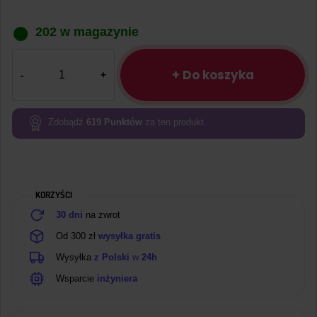
202 w magazynie
ilość
Odbiornik
+ Do koszyka
radiowy
433MHz
SYN480R
Zdobądź
619
Punktów
za ten produkt.
KORZYŚCI
30 dni
na zwrot
Od 300 zł
wysyłka gratis
Wysyłka
z Polski
w
24h
Wsparcie
inżyniera