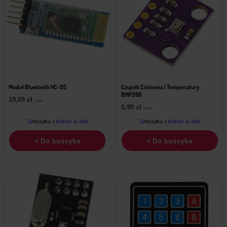
Moduł Bluetooth HC-05
Czujnik Ciśnienia I Temperatury
BMP280
19,69
zł
z VAT
6,99
zł
z VAT
Wysyłka
z Polski w 24h
Wysyłka
z Polski w 24h
+ Do koszyka
+ Do koszyka