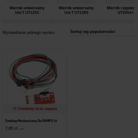
Miernik uniwersalny
Miernik uniwersalny
Miernik cęgowy U
Uni-T UT125C
Uni-T UT139S
UT205A+
Wyświetlanie jednego wyniku
Chwilowy brak zapasu
Endstop Mechaniczny Do RAMPS 1.4
7,89
zł
z VAT