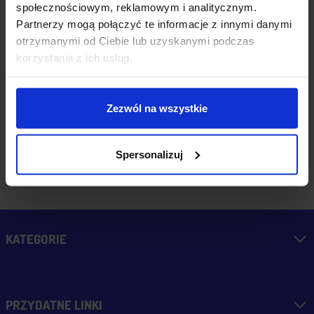
raz - zawsze
społecznościowym, reklamowym i analitycznym.
wszystko perfekt.
Partnerzy mogą połączyć te informacje z innymi danymi
wczoraj
otrzymanymi od Ciebie lub uzyskanymi podczas
Polecam z całym
korzystania z ich usług.
przekonaniem.
zebranych i zweryfikowanych
Zezwól na wszystkie
przez
Spersonalizuj
KATEGORIE
PRZYDATNE LINKI