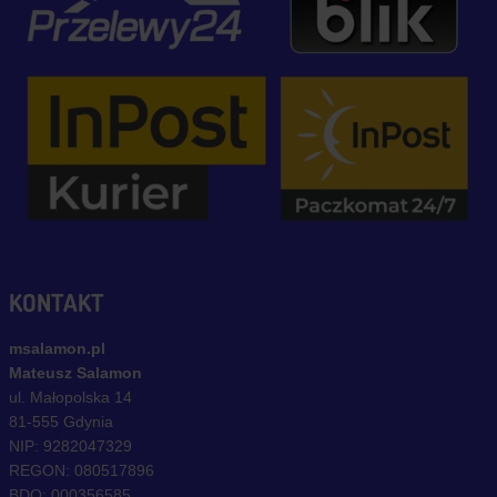
KONTAKT
msalamon.pl
Mateusz Salamon
ul. Małopolska 14
81-555 Gdynia
NIP: 9282047329
REGON: 080517896
BDO: 000356585