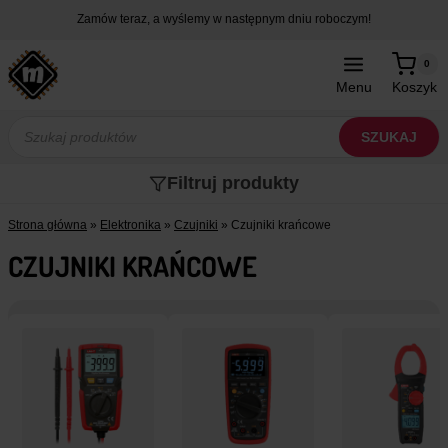
Przejdź
Zamów teraz, a wyślemy w następnym dniu roboczym!
do
treści
0
Menu
Koszyk
Wyszukiwarka
produktów
SZUKAJ
Filtruj produkty
Strona główna
»
Elektronika
»
Czujniki
»
Czujniki krańcowe
CZUJNIKI KRAŃCOWE
e