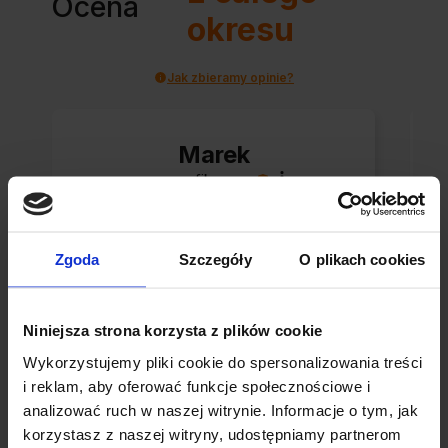
Ocena
okresu
Jak zbieramy opinie?
Marek
zweryfikowano
Paczka dotarła do
Zgoda
Szczegóły
O plikach cookies
mnie bezpiecznie w
estetycznym pudełku.
Niniejsza strona korzysta z plików cookie
Świetna organizacja i
błyskawiczna wysyłka.
Wykorzystujemy pliki cookie do spersonalizowania treści
i reklam, aby oferować funkcje społecznościowe i
Korzystam z tego
analizować ruch w naszej witrynie. Informacje o tym, jak
0
0
sklepu nie pierwszy
korzystasz z naszej witryny, udostępniamy partnerom