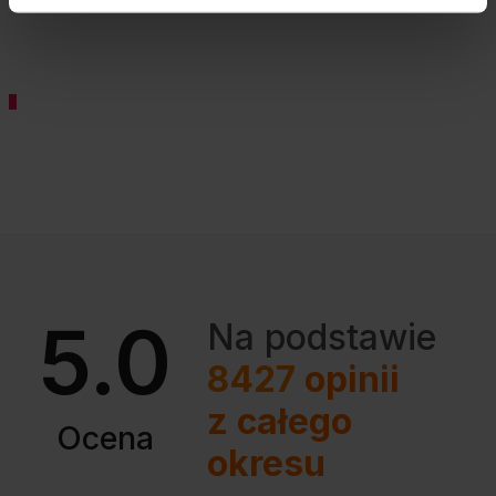
5.0
Na podstawie
8427
opinii
z całego
Ocena
okresu