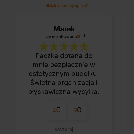
Jak zbieramy opinie?
Marek
zweryfikowano
Paczka dotarła do
mnie bezpiecznie w
estetycznym pudełku.
Świetna organizacja i
błyskawiczna wysyłka.
Korzystam z tego
0
0
sklepu nie pierwszy
raz - zawsze
wszystko perfekt.
wczoraj