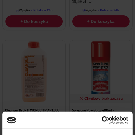
19,59
zł
z VAT
Wysyłka
z Polski w 24h
Wysyłka
z Polski w 24h
+ Do koszyka
+ Do koszyka
Chwilowy brak zapasu
Cleanser Druk 1l. MICROCHIP ART.033
Sprężone Powietrze 400ml –
MICROCHIP ART.015
29,89
zł
z VAT
18,29
zł
z VAT
Wysyłka
z Polski w 24h