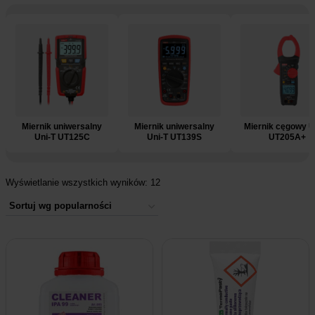
e
Miernik uniwersalny
Miernik uniwersalny
Miernik cęgowy U
Uni-T UT125C
Uni-T UT139S
UT205A+
Wyświetlanie wszystkich wyników: 12