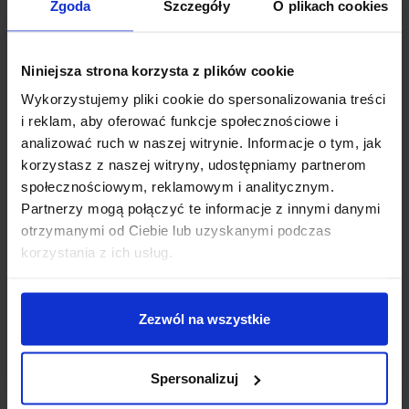
Zgoda
Szczegóły
O plikach cookies
+ Do koszyka
Powiadom mnie
Niniejsza strona korzysta z plików cookie
Wykorzystujemy pliki cookie do spersonalizowania treści
i reklam, aby oferować funkcje społecznościowe i
analizować ruch w naszej witrynie. Informacje o tym, jak
korzystasz z naszej witryny, udostępniamy partnerom
społecznościowym, reklamowym i analitycznym.
Partnerzy mogą połączyć te informacje z innymi danymi
otrzymanymi od Ciebie lub uzyskanymi podczas
korzystania z ich usług.
Chwilowy brak zapasu
Chwilowy brak zapasu
Pianka Do Czyszczenia Matryc AG
Sprężone Powietrze 300ml –
Termopasty 200ml
MICROCHIP ART.015
Zezwól na wszystkie
16,19
zł
15,79
zł
z VAT
z VAT
Spersonalizuj
Powiadom mnie
Powiadom mnie