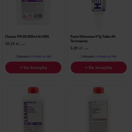
Cleaner IPA 99 500ml Art.095
Pasta Silikonowa H 7g Tubka AG
Termopasty
18,19
zł
z VAT
6,89
zł
z VAT
Wysyłka
z Polski w 24h
Wysyłka
z Polski w 24h
+ Do koszyka
+ Do koszyka