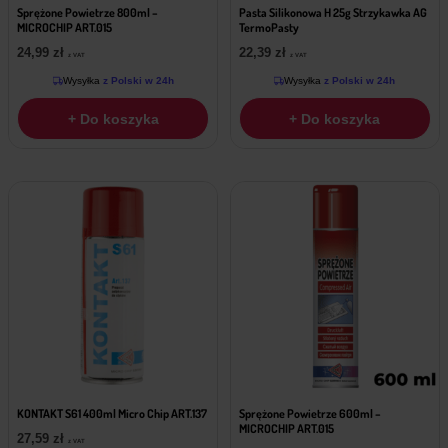
Sprężone Powietrze 800ml –
Pasta Silikonowa H 25g Strzykawka AG
MICROCHIP ART.015
TermoPasty
24,99
zł
22,39
zł
z VAT
z VAT
Wysyłka
z Polski w 24h
Wysyłka
z Polski w 24h
+ Do koszyka
+ Do koszyka
KONTAKT S61 400ml Micro Chip ART.137
Sprężone Powietrze 600ml –
MICROCHIP ART.015
27,59
zł
z VAT