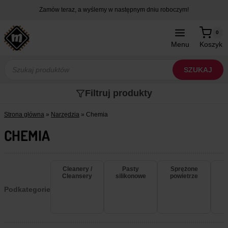
Przejdź
Zamów teraz, a wyślemy w następnym dniu roboczym!
do
treści
0
Menu
Koszyk
Wyszukiwarka
produktów
SZUKAJ
Filtruj produkty
Strona główna
»
Narzędzia
»
Chemia
CHEMIA
Cleanery /
Pasty
Sprężone
Cleansery
silikonowe
powietrze
Podkategorie