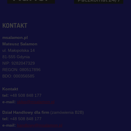
KONTAKT
msalamon.pl
Mateusz Salamon
ul. Małopolska 14
81-555 Gdynia
NIP: 9282047329
REGON: 080517896
BDO: 000356585
Kontakt
tel:
+48 508 848 177
e-mail:
sklep@msalamon.pl
Dział Handlowy dla firm
(zamówienia B2B)
tel:
+48 508 848 177
e-mail:
handlowy@msalamon.pl