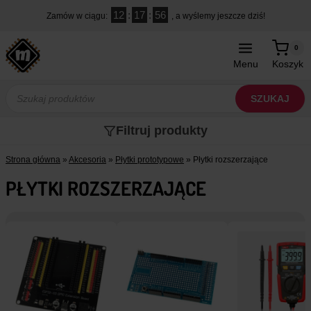
Przejdź
12
:
17
:
56
Zamów w ciągu:
, a wyślemy jeszcze dziś!
do
treści
0
Menu
Koszyk
Wyszukiwarka
produktów
SZUKAJ
Filtruj produkty
Strona główna
»
Akcesoria
»
Płytki prototypowe
»
Płytki rozszerzające
PŁYTKI ROZSZERZAJĄCE
e