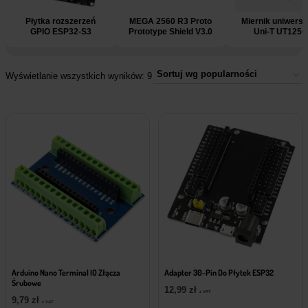
Płytka rozszerzeń
MEGA 2560 R3 Proto
Miernik uniwersa
GPIO ESP32-S3
Prototype Shield V3.0
Uni-T UT125C
Wyświetlanie wszystkich wyników: 9
Arduino Nano Terminal IO Złącza
Adapter 30-Pin Do Płytek ESP32
Śrubowe
12,99
zł
z VAT
9,79
zł
z VAT