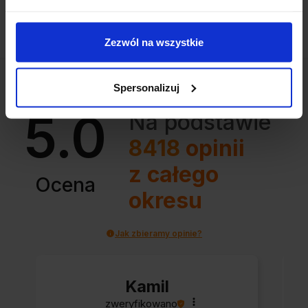
Zezwól na wszystkie
Spersonalizuj
5.0
Na podstawie
8418
opinii
z całego
Ocena
okresu
Jak zbieramy opinie?
Kamil
zweryfikowano