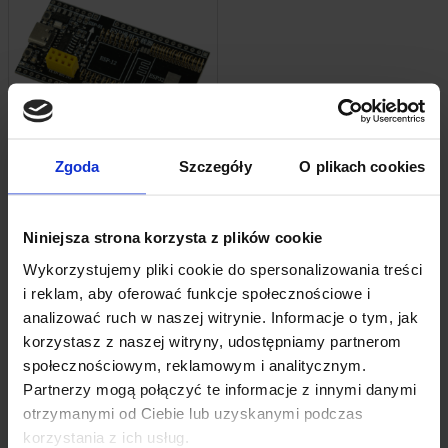
Chwilowy brak zapasu
Zgoda
Szczegóły
O plikach cookies
Adapter Modułów ESP12, ESP32 I ESP01
Do Programowania I Testowania
29,19
zł
Niniejsza strona korzysta z plików cookie
z VAT
Wykorzystujemy pliki cookie do spersonalizowania treści
i reklam, aby oferować funkcje społecznościowe i
Powiadom mnie
analizować ruch w naszej witrynie. Informacje o tym, jak
korzystasz z naszej witryny, udostępniamy partnerom
społecznościowym, reklamowym i analitycznym.
Partnerzy mogą połączyć te informacje z innymi danymi
otrzymanymi od Ciebie lub uzyskanymi podczas
korzystania z ich usług.