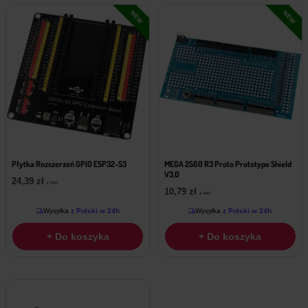
NEW
NEW
Płytka Rozszerzeń GPIO ESP32-S3
MEGA 2560 R3 Proto Prototype Shield
V3.0
24,39
zł
z VAT
10,79
zł
z VAT
Wysyłka
z Polski w 24h
Wysyłka
z Polski w 24h
+ Do koszyka
+ Do koszyka