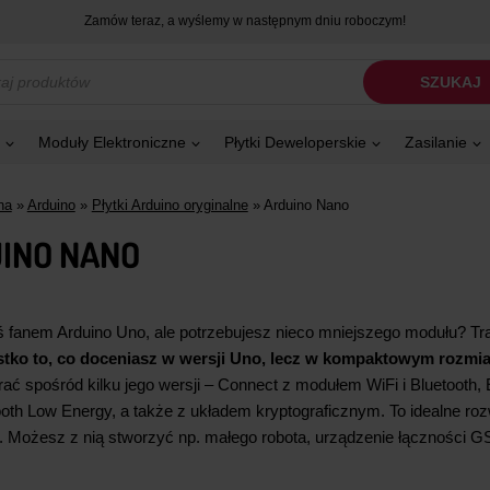
Zamów teraz, a wyślemy w następnym dniu roboczym!
kiwarka
SZUKAJ
tów
Moduły Elektroniczne
Płytki Deweloperskie
Zasilanie
na
»
Arduino
»
Płytki Arduino oryginalne
»
Arduino Nano
INO NANO
ś fanem Arduino Uno, ale potrzebujesz nieco mniejszego modułu? Traf
tko to, co doceniasz w wersji Uno, lecz w kompaktowym rozmia
rać spośród kilku jego wersji – Connect z modułem WiFi i Bluetooth,
ooth Low Energy, a także z układem kryptograficznym. To idealne ro
a. Możesz z nią stworzyć np. małego robota, urządzenie łączności 