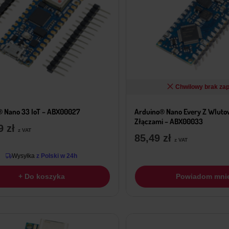
Chwilowy brak za
 Nano 33 IoT – ABX00027
Arduino® Nano Every Z Wlut
Złączami – ABX00033
79
zł
z VAT
85,49
zł
z VAT
Wysyłka
z Polski w 24h
+ Do koszyka
Powiadom mni