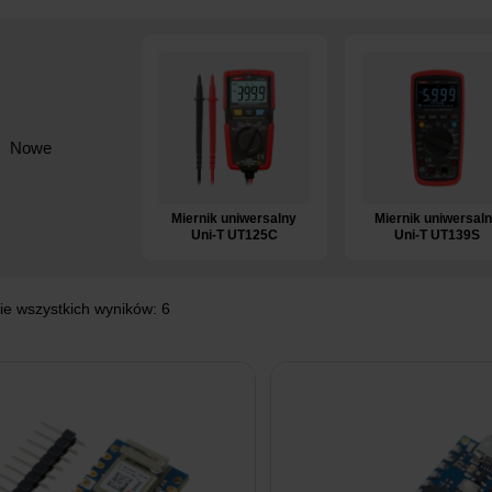
Nowe
Miernik uniwersalny
Miernik uniwersal
Uni-T UT125C
Uni-T UT139S
ie wszystkich wyników: 6