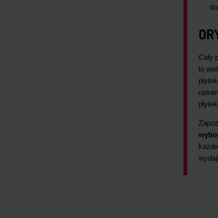
do
OR
Cały 
to wi
płyte
opini
płytek
Zapoz
wybor
każde
wydaj