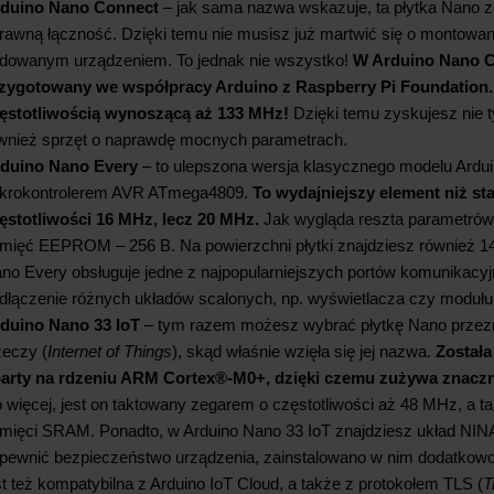
duino Nano Connect
– jak sama nazwa wskazuje, ta płytka Nano z
rawną łączność. Dzięki temu nie musisz już martwić się o montowa
dowanym urządzeniem. To jednak nie wszystko!
W Arduino Nano C
zygotowany we współpracy Arduino z Raspberry Pi Foundation.
ęstotliwością wynoszącą aż 133 MHz!
Dzięki temu zyskujesz nie ty
wnież sprzęt o naprawdę mocnych parametrach.
duino Nano Every
– to ulepszona wersja klasycznego modelu Ard
krokontrolerem AVR ATmega4809.
To wydajniejszy element niż s
ęstotliwości 16 MHz, lecz 20 MHz.
Jak wygląda reszta parametrów 
mięć EEPROM – 256 B. Na powierzchni płytki znajdziesz również 14
no Every obsługuje jedne z najpopularniejszych portów komunikacyj
dłączenie różnych układów scalonych, np. wyświetlacza czy moduł
duino Nano 33 IoT
– tym razem możesz wybrać płytkę Nano przezna
eczy (
Internet of Things
), skąd właśnie wzięła się jej nazwa.
Został
arty na rdzeniu ARM Cortex®-M0+, dzięki czemu zużywa znaczni
 więcej, jest on taktowany zegarem o częstotliwości aż 48 MHz, a 
mięci SRAM. Ponadto, w Arduino Nano 33 IoT znajdziesz układ NIN
pewnić bezpieczeństwo urządzenia, zainstalowano w nim dodatkowo
st też kompatybilna z Arduino IoT Cloud, a także z protokołem TLS (
T