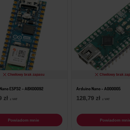
Chwilowy brak zapasu
Chwilowy brak za
 Nano ESP32 – ABX00092
Arduino Nano – A000005
59
zł
128,79
zł
z VAT
z VAT
Powiadom mnie
Powiadom mni