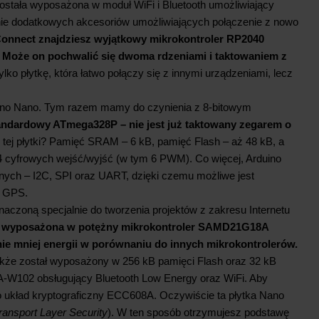
ostała wyposażona w moduł WiFi i Bluetooth umożliwiający
nie dodatkowych akcesoriów umożliwiających połączenie z nowo
onnect znajdziesz wyjątkowy mikrokontroler RP2040
 Może on pochwalić się dwoma rdzeniami i taktowaniem z
lko płytkę, która łatwo połączy się z innymi urządzeniami, lecz
uino Nano. Tym razem mamy do czynienia z 8-bitowym
tandardowy ATmega328P – nie jest już taktowany zegarem o
tej płytki? Pamięć SRAM – 6 kB, pamięć Flash – aż 48 kB, a
 cyfrowych wejść/wyjść (w tym 6 PWM). Co więcej, Arduino
nych – I2C, SPI oraz UART, dzięki czemu możliwe jest
u GPS.
czoną specjalnie do tworzenia projektów z zakresu Internetu
a wyposażona w potężny mikrokontroler SAMD21G18A
e mniej energii w porównaniu do innych mikrokontrolerów.
także został wyposażony w 256 kB pamięci Flash oraz 32 kB
A-W102 obsługujący Bluetooth Low Energy oraz WiFi. Aby
 układ kryptograficzny ECC608A. Oczywiście ta płytka Nano
ransport Layer Security
). W ten sposób otrzymujesz podstawę