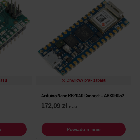
pasu
Chwilowy brak zapasu
Arduino Nano RP2040 Connect – ABX00052
172,09
zł
z VAT
e
Powiadom mnie