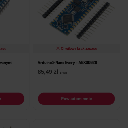
pasu
Chwilowy brak zapasu
owanymi
Arduino® Nano Every – ABX00028
85,49
zł
z VAT
e
Powiadom mnie