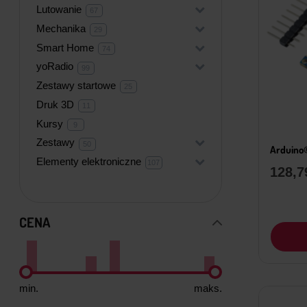
Lutowanie
+
67
67
produktów
Mechanika
+
29
29
produktów
Smart Home
+
74
74
produkty
yoRadio
+
99
99
produktów
Zestawy startowe
25
25
produktów
Druk 3D
11
11
produktów
Kursy
9
9
produktów
Zestawy
+
50
50
Arduino®
produktów
Elementy elektroniczne
+
107
107
128,
produktów
CENA
min.
maks.