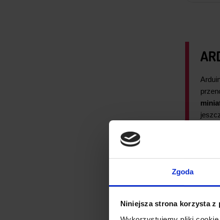
AR
Ardui
przen
minia
jeszc
czemu
Bluet
A jeś
Podob
Zgoda
Wysta
Ardui
Niniejsza strona korzysta z
podst
co ni
Wykorzystujemy pliki cookie 