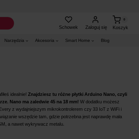
0
Zaloguj się
Schowek
Koszyk
Narzędzia
Akcesoria
Smart Home
Blog
iłeś idealnie!
Znajdziesz tu różne płytki Arduino Nano, czyli
rze. Nano ma zaledwie 45 na 18 mm!
W dodatku możesz
 Every z wydajniejszym mikrokontrolerem czy 33 IoT z WiFi i
związanie wszędzie tam, gdzie potrzebna jest naprawdę mała
GSM, a nawet wykrywacz metalu.