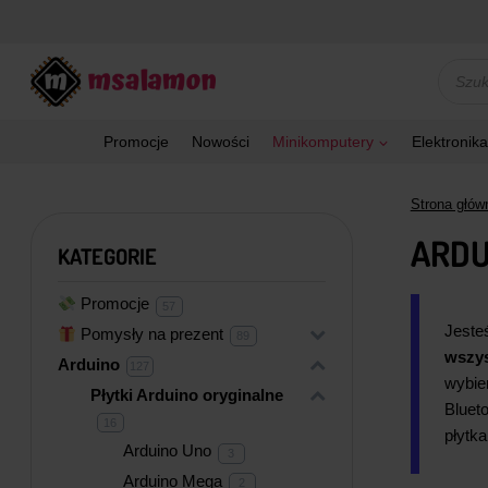
Przejdź
do
treści
Wyszu
produk
Promocje
Nowości
Minikomputery
Elektronika
Strona głów
ARDU
KATEGORIE
Promocje
57
57
produktów
Jeste
Pomysły na prezent
+
89
89
produktów
wszys
Arduino
+
127
127
produktów
wybie
Płytki Arduino oryginalne
+
Bluet
16
16
płytk
produktów
Arduino Uno
3
3
produkty
Arduino Mega
2
2