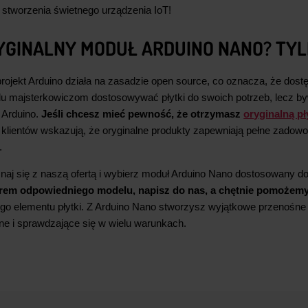
 stworzenia świetnego urządzenia IoT!
YGINALNY MODUŁ ARDUINO NANO? TYL
projekt Arduino działa na zasadzie open source, co oznacza, że dost
elu majsterkowiczom dostosowywać płytki do swoich potrzeb, lecz by
k Arduino.
Jeśli chcesz mieć pewność, że otrzymasz
oryginalną pł
e klientów wskazują, że oryginalne produkty zapewniają pełne zado
.
naj się z naszą ofertą i wybierz moduł Arduino Nano dostosowany d
em odpowiedniego modelu, napisz do nas, a chętnie pomożem
go elementu płytki. Z Arduino Nano stworzysz wyjątkowe przenośne 
ne i sprawdzające się w wielu warunkach.