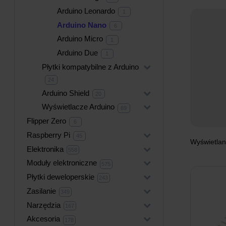
produkty
Arduino Leonardo
1
1
produkt
Arduino Nano
6
6
produktów
Arduino Micro
1
1
produkt
Arduino Due
1
1
produkt
Płytki kompatybilne z Arduino
+
24
24
produkty
Arduino Shield
+
20
20
produktów
Wyświetlacze Arduino
+
69
69
produktów
Flipper Zero
6
6
produktów
Raspberry Pi
+
45
45
produktów
Wyświetlan
Elektronika
+
558
558
produktów
Moduły elektroniczne
+
575
575
produktów
Płytki deweloperskie
+
243
243
produkty
Zasilanie
+
349
349
produktów
Narzędzia
+
167
167
produktów
Akcesoria
+
178
178
produktów