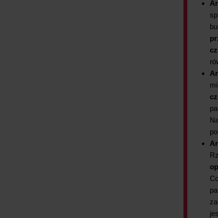
Ar
sp
bu
pr
cz
ró
Ar
mi
cz
pa
Na
po
Ar
Rz
op
Co
pa
za
je