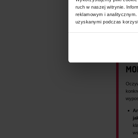
do ko
ruch w naszej witrynie. Inf
pracę
reklamowym i analitycznym. 
uzyskanymi podczas korzysta
Choć 
majst
model
Ardui
można
MO
Oczyw
konkr
wypos
Ar
ja
kl
ws