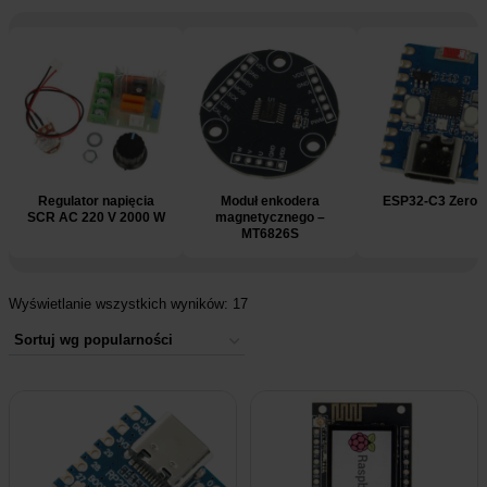
e
Regulator napięcia
Moduł enkodera
ESP32-C3 Zero M
SCR AC 220 V 2000 W
magnetycznego –
MT6826S
Wyświetlanie wszystkich wyników: 17