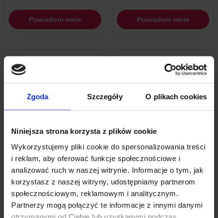
Powiadom mnie
Powiadom mnie
Zgoda
Szczegóły
O plikach cookies
Niniejsza strona korzysta z plików cookie
Chwilowy brak zapasu
Chwilowy brak zapasu
Wykorzystujemy pliki cookie do spersonalizowania treści
i reklam, aby oferować funkcje społecznościowe i
Raspberry Pi Pico H RP2040 Ze
RP2040 Uno Z Gniazdem MicroSD I
analizować ruch w naszej witrynie. Informacje o tym, jak
Złączami
USB-C
korzystasz z naszej witryny, udostępniamy partnerom
32,39
zł
59,89
zł
z VAT
z VAT
społecznościowym, reklamowym i analitycznym.
Partnerzy mogą połączyć te informacje z innymi danymi
Powiadom mnie
Powiadom mnie
otrzymanymi od Ciebie lub uzyskanymi podczas