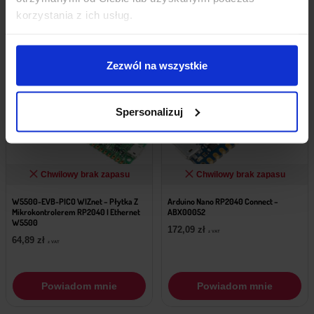
korzystania z ich usług.
Zezwól na wszystkie
Spersonalizuj
Chwilowy brak zapasu
Chwilowy brak zapasu
W5500-EVB-PICO WIZnet – Płytka Z
Arduino Nano RP2040 Connect –
Mikrokontrolerem RP2040 I Ethernet
ABX00052
W5500
172,09
zł
z VAT
64,89
zł
z VAT
Powiadom mnie
Powiadom mnie