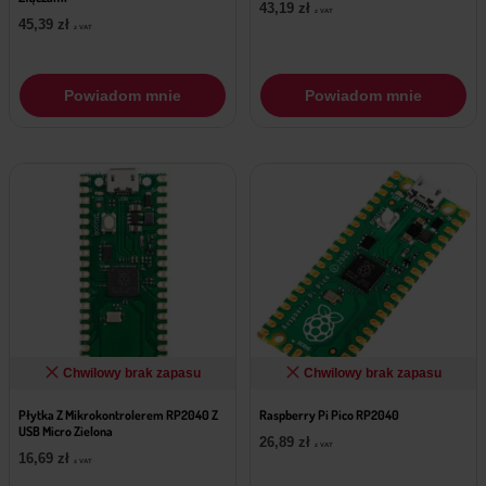
43,19
zł
z VAT
45,39
zł
z VAT
Powiadom mnie
Powiadom mnie
Chwilowy brak zapasu
Chwilowy brak zapasu
Płytka Z Mikrokontrolerem RP2040 Z
Raspberry Pi Pico RP2040
USB Micro Zielona
26,89
zł
z VAT
16,69
zł
z VAT