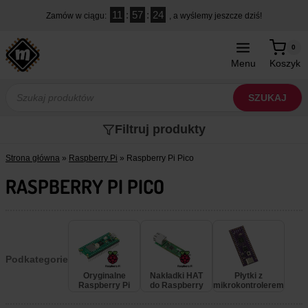
Przejdź
11
:
57
:
23
Zamów w ciągu:
, a wyślemy jeszcze dziś!
do
treści
0
Menu
Koszyk
Wyszukiwarka
produktów
SZUKAJ
Filtruj produkty
Strona główna
»
Raspberry Pi
»
Raspberry Pi Pico
RASPBERRY PI PICO
Podkategorie
Oryginalne
Nakładki HAT
Płytki z
Raspberry Pi
do Raspberry
mikrokontrolerem
Pico
Pi Pico
RP2040