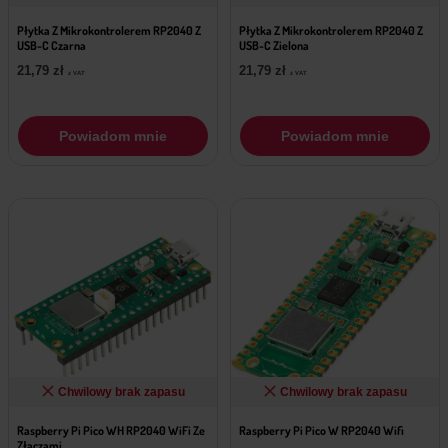
Płytka Z Mikrokontrolerem RP2040 Z
Płytka Z Mikrokontrolerem RP2040 Z
USB-C Czarna
USB-C Zielona
21,79
zł
21,79
zł
z VAT
z VAT
Powiadom mnie
Powiadom mnie
Chwilowy brak zapasu
Chwilowy brak zapasu
Raspberry Pi Pico WH RP2040 WiFi Ze
Raspberry Pi Pico W RP2040 Wifi
Złączami