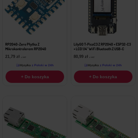
RP2040-Zero Płytka Z
LilyGO T-PicoC3 Z RP2040 + ESP32-C3
Mikrokontrolerem RP2040
+ LCD 1.14″ WiFi Bluetooth Z USB-C
21,79
zł
80,99
zł
z VAT
z VAT
Wysyłka
z Polski w 24h
Wysyłka
z Polski w 24h
+ Do koszyka
+ Do koszyka