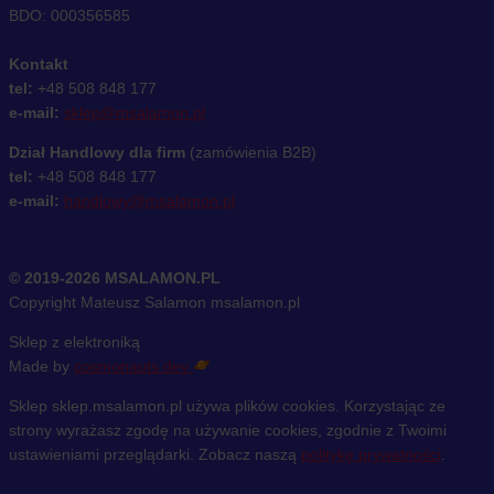
BDO: 000356585
Kontakt
tel:
+48 508 848 177
e-mail:
sklep@msalamon.pl
Dział Handlowy dla firm
(zamówienia B2B)
tel:
+48 508 848 177
e-mail:
handlowy@msalamon.pl
© 2019-2026 MSALAMON.PL
Copyright Mateusz Salamon msalamon.pl
Sklep z elektroniką
Made by
cosmonauts.dev
Sklep sklep.msalamon.pl używa plików cookies. Korzystając ze
strony wyrażasz zgodę na używanie cookies, zgodnie z Twoimi
ustawieniami przeglądarki. Zobacz naszą
politykę prywatności
.