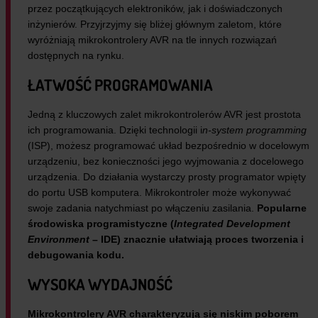
przez początkujących elektroników, jak i doświadczonych
inżynierów. Przyjrzyjmy się bliżej głównym zaletom, które
wyróżniają mikrokontrolery AVR na tle innych rozwiązań
dostępnych na rynku.
ŁATWOŚĆ PROGRAMOWANIA
Jedną z kluczowych zalet mikrokontrolerów AVR jest prostota
ich programowania. Dzięki technologii i
n-system programming
(ISP), możesz programować układ bezpośrednio w docelowym
urządzeniu, bez konieczności jego wyjmowania z docelowego
urządzenia. Do działania wystarczy prosty programator wpięty
do portu USB komputera. Mikrokontroler może wykonywać
swoje zadania natychmiast po włączeniu zasilania.
Popularne
środowiska programistyczne (
Integrated Development
Environment
– IDE) znacznie ułatwiają proces tworzenia i
debugowania kodu.
WYSOKA WYDAJNOŚĆ
Mikrokontrolery AVR charakteryzują się niskim poborem