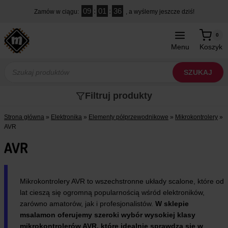
Przejdź
09
:
01
:
35
Zamów w ciągu:
, a wyślemy jeszcze dziś!
do
treści
0
Menu
Koszyk
Wyszukiwarka
produktów
SZUKAJ
Filtruj produkty
Strona główna
»
Elektronika
»
Elementy półprzewodnikowe
»
Mikrokontrolery
»
AVR
AVR
Mikrokontrolery AVR to wszechstronne układy scalone, które od
lat cieszą się ogromną popularnością wśród elektroników,
zarówno amatorów, jak i profesjonalistów.
W sklepie
msalamon oferujemy szeroki wybór wysokiej klasy
mikrokontrolerów AVR, które idealnie sprawdzą się w