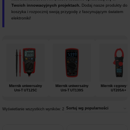
Twoich innowacyjnych projektach.
Dodaj nasze produkty do
koszyka i rozpocznij swoją przygodę z fascynującym światem
elektroniki!
e
Miernik uniwersalny
Miernik uniwersalny
Miernik cęgowy U
Uni-T UT125C
Uni-T UT139S
UT205A+
Wyświetlanie wszystkich wyników: 2