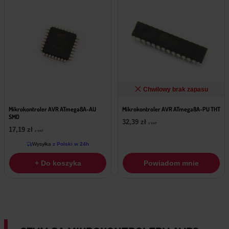
Chwilowy brak zapasu
Mikrokontroler AVR ATmega8A-AU
Mikrokontroler AVR ATmega8A-PU THT
SMD
32,39
zł
z VAT
17,19
zł
z VAT
Wysyłka
z Polski w 24h
+ Do koszyka
Powiadom mnie