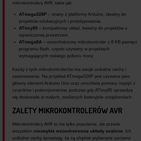
mikrokontrolery AVR, takie jak:
ATmega328P
– znany z platformy Arduino, idealny do
projektów edukacyjnych i prototypowania.
ATtiny85
– kompaktowy układ, świetny do projektów o
ograniczonej przestrzeni.
ATmega8A
– wszechstronny mikrokontroler z 8 KB pamięci
programu flash, często używany w projektach
wymagających niskiego poboru mocy.
Każdy z tych mikrokontrolerów ma swoje unikalne cechy i
zastosowania. Na przykład ATmega328P jest używane jako
główny element Arduino Uno oraz umożliwia pomiary napięć z
czujników i potencjometrów, podczas gdy ATtiny85 sprawdza
się doskonale w małych, zasilanych bateryjnie urządzeniach.
ZALETY MIKROKONTROLERÓW AVR
Mikrokontrolery AVR to nie tylko popularne, ale przede
wszystkim
niezwykle wszechstronne układy scalone
. Ich
unikalne cechy sprawiają, że są chętnie wybierane zarówno