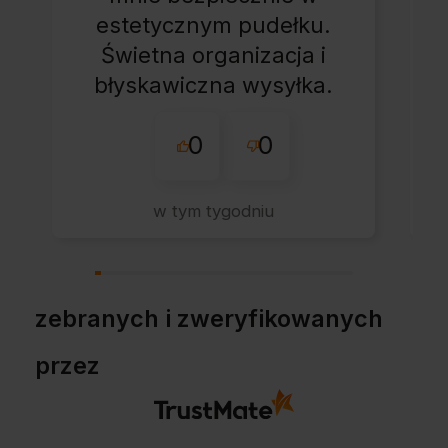
estetycznym pudełku.
Świetna organizacja i
błyskawiczna wysyłka.
Korzystam z tego
0
0
sklepu nie pierwszy
raz - zawsze
wszystko perfekt.
w tym tygodniu
Polecam z całym
przekonaniem.
zebranych i zweryfikowanych
przez