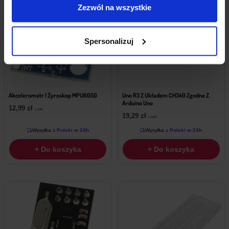
Zezwól na wszystkie
Spersonalizuj
Akcelerometr I Żyroskop MPU6050
Uno R3 Z Układem CH340 Zgodne Z
Arduino Uno
12,99
zł
z VAT
19,29
zł
z VAT
Wysyłka
z Polski w 24h
Wysyłka
z Polski w 24h
+ Do koszyka
+ Do koszyka