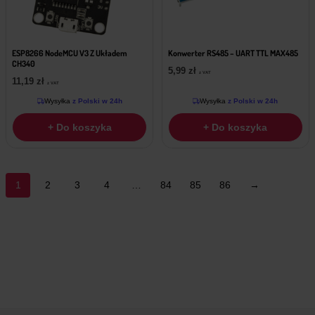
ESP8266 NodeMCU V3 Z Układem
Konwerter RS485 – UART TTL MAX485
CH340
5,99
zł
z VAT
11,19
zł
z VAT
Wysyłka
z Polski w 24h
Wysyłka
z Polski w 24h
+ Do koszyka
+ Do koszyka
1
2
3
4
…
84
85
86
→