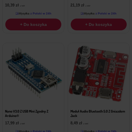
10,39
zł
21,19
zł
z VAT
z VAT
Wysyłka
z Polski w 24h
Wysyłka
z Polski w 24h
+ Do koszyka
+ Do koszyka
Nano V3.0 Z USB Mini Zgodny Z
Moduł Audio Bluetooth 5.0 Z Gniazdem
Arduino®
Jack
17,99
zł
8,49
zł
z VAT
z VAT
Wysyłka
z Polski w 24h
Wysyłka
z Polski w 24h