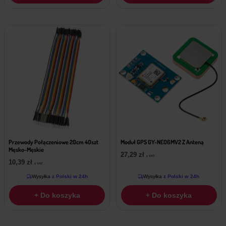
Przewody Połączeniowe 20cm 40szt
Moduł GPS GY-NEO6MV2 Z Anteną
Męsko-Męskie
27,29
zł
z VAT
10,39
zł
z VAT
Wysyłka
z Polski w 24h
Wysyłka
z Polski w 24h
+ Do koszyka
+ Do koszyka