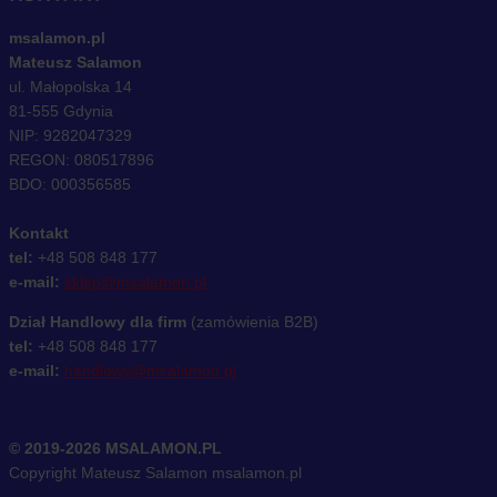
msalamon.pl
Mateusz Salamon
ul. Małopolska 14
81-555 Gdynia
NIP: 9282047329
REGON: 080517896
BDO: 000356585
Kontakt
tel:
+48 508 848 177
e-mail:
sklep@msalamon.pl
Dział Handlowy dla firm
(zamówienia B2B)
tel:
+48 508 848 177
e-mail:
handlowy@msalamon.pl
© 2019-2026 MSALAMON.PL
Copyright Mateusz Salamon msalamon.pl