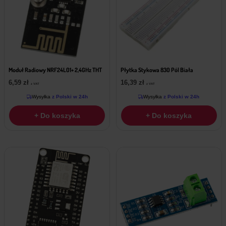
Moduł Radiowy NRF24L01+ 2,4GHz THT
Płytka Stykowa 830 Pól Biała
6,59
zł
16,39
zł
z VAT
z VAT
Wysyłka
z Polski w 24h
Wysyłka
z Polski w 24h
+ Do koszyka
+ Do koszyka