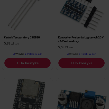
Czujnik Temperatury DS18B20
Konwerter Poziomów Logicznych 3,3 V
/ 5 V 4-Kanałowy
5,89
zł
z VAT
5,59
zł
z VAT
Wysyłka
z Polski w 24h
Wysyłka
z Polski w 24h
+ Do koszyka
+ Do koszyka