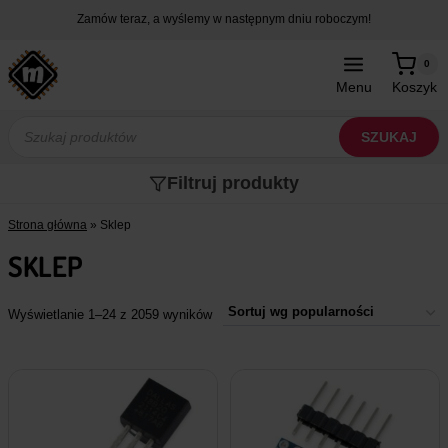
Przejdź
Zamów teraz, a wyślemy w następnym dniu roboczym!
do
treści
0
Menu
Koszyk
Wyszukiwarka
produktów
SZUKAJ
Filtruj produkty
Strona główna
»
Sklep
SKLEP
Wyświetlanie 1–24 z 2059 wyników