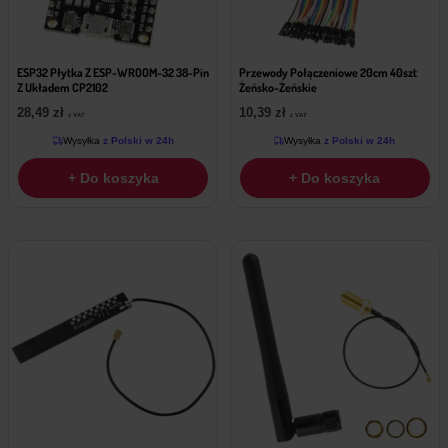
ESP32 Płytka Z ESP-WROOM-32 38-Pin
Przewody Połączeniowe 20cm 40szt
Z Układem CP2102
Żeńsko-Żeńskie
28,49
zł
10,39
zł
z VAT
z VAT
Wysyłka
z Polski w 24h
Wysyłka
z Polski w 24h
+ Do koszyka
+ Do koszyka