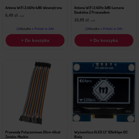
Antena WiFi 2.4GHz 4dBi Wewnętrzna
Antena WiFi 2.4GHz 3dBi Łamana
Dookólna Z Przewodem
6,49
zł
z VAT
10,89
zł
z VAT
Wysyłka
z Polski w 24h
Wysyłka
z Polski w 24h
+ Do koszyka
+ Do koszyka
Przewody Połączeniowe 20cm 40szt
Wyświetlacz OLED 1,3″ 128x64px I2C
Żeńsko-Męskie
Biały