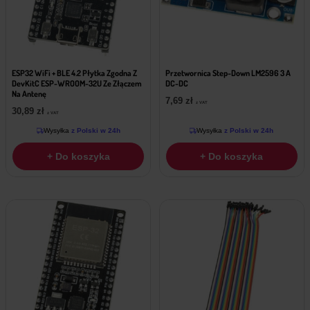
ESP32 WiFi + BLE 4.2 Płytka Zgodna Z
Przetwornica Step-Down LM2596 3 A
DevKitC ESP-WROOM-32U Ze Złączem
DC-DC
Na Antenę
7,69
zł
z VAT
30,89
zł
z VAT
Wysyłka
z Polski w 24h
Wysyłka
z Polski w 24h
+ Do koszyka
+ Do koszyka