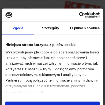
Zgoda
Szczegóły
O plikach cookies
Niniejsza strona korzysta z plików cookie
Wykorzystujemy pliki cookie do spersonalizowania treści
Moduł Sieciowy Ethernet Wiznet
Przycisk Dotykowy Pojedynczy TTP223
i reklam, aby oferować funkcje społecznościowe i
W5500 SPI Miniaturowy
+ Piny
analizować ruch w naszej witrynie. Informacje o tym, jak
41,29
zł
4,88
zł
z VAT
z VAT
korzystasz z naszej witryny, udostępniamy partnerom
Wysyłka
z Polski w 24h
Wysyłka
z Polski w 24h
społecznościowym, reklamowym i analitycznym.
+ Do koszyka
+ Do koszyka
Partnerzy mogą połączyć te informacje z innymi danymi
otrzymanymi od Ciebie lub uzyskanymi podczas
korzystania z ich usług.