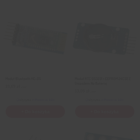
Moduł Bluetooth HC-05
Moduł RTC DS3231 + EEPROM 24C32 Z
Gniazdem Na Baterię
19,69
zł
z VAT
13,09
zł
z VAT
Wysyłka
z Polski w 24h
Wysyłka
z Polski w 24h
+ Do koszyka
+ Do koszyka