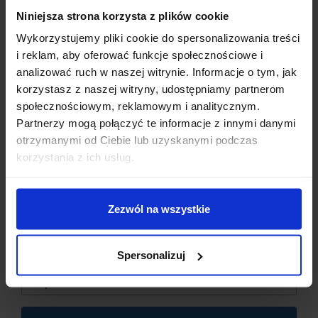
Niniejsza strona korzysta z plików cookie
Wykorzystujemy pliki cookie do spersonalizowania treści
i reklam, aby oferować funkcje społecznościowe i
analizować ruch w naszej witrynie. Informacje o tym, jak
korzystasz z naszej witryny, udostępniamy partnerom
społecznościowym, reklamowym i analitycznym.
Partnerzy mogą połączyć te informacje z innymi danymi
otrzymanymi od Ciebie lub uzyskanymi podczas
Dzisiaj dla każdego nowego SUBSKRYBENTA mamy naszą
korzystania z ich usług.
PCB breadboard MSALAMON
– PCB dodajemy do
zamówień o wartości minimum 50 zł
.
Zezwól na wszystkie
Imię
*
SPECYFIKACJA TECHNICZNA
Spersonalizuj
Email
*
Model
: DS18B20
Symbol dostawy
: 2213C4 +817AB
Interfejs komunikacyjny
: 1-Wire (1Wire)
Napięcie zasilania
: 3,0 ÷ 5 V