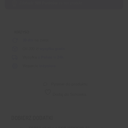
Zdobądź
589
Punktów
za ten produkt.
KORZYŚCI
30 dni
na zwrot
Od 300 zł
wysyłka gratis
Wysyłka
z Polski
w
24h
Wsparcie
inżyniera
Pytanie do produktu
Dodaj do Schowka
DOBIERZ DODATKI
ESP32 płytka z ESP-WROOM-32