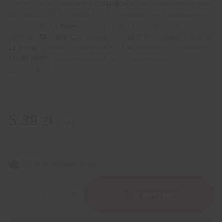
Cyfrowy czujnik temperatury
DS18B20
to popularne rozwiązanie
do pomiarów w projektach DIY i profesjonalnych. Komunikuje się
przez interfejs
1-Wire
, wystarczy jeden przewód. Działa w
zakresie
-55 ÷ 125°C
, z dokładnością
±0,5°C
i rozdzielczością do
12 bitów
. Zasilany napięciem
3,0 ÷ 5 V
, zamknięty w obudowie
TO-92 (THT)
. Idealnie sprawdzi się do projektów z
Arduino
,
ESP32
lub
STM32
.
125
klientów kupiło ten produkt
5,89
zł
z VAT
Cena netto:
4,79
zł
375 w magazynie
ilość
Czujnik
+ Do koszyka
temperatury
DS18B20