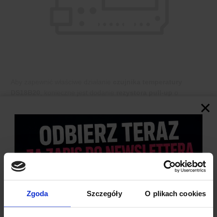
Aby zapewnić właściwe działanie
czujnika temperatury
DS18B20
, konieczne jest dodanie
rezystora pull-up
o
wartości
4,7 kΩ
pomiędzy
linie zasilania
a
linię sygnałową
,
co zapewni stabilną komunikację w interfejsie
OneWire
.
Zgoda
Szczegóły
O plikach cookies