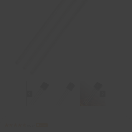
Bestseller
5.0
(
7
)