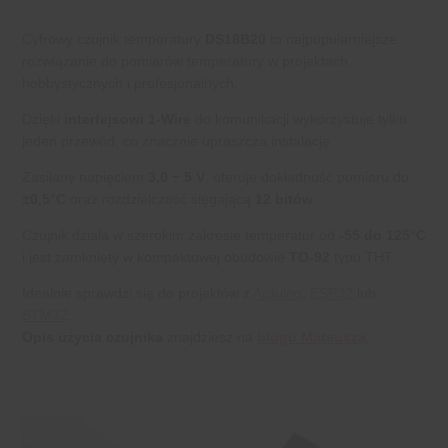
Cyfrowy czujnik temperatury
DS18B20
to najpopularniejsze
rozwiązanie do pomiarów temperatury w projektach
hobbystycznych i profesjonalnych.
Dzięki
interfejsowi 1-Wire
do komunikacji wykorzystuje tylko
jeden przewód, co znacznie upraszcza instalację.
Zasilany napięciem
3,0 ÷ 5 V
, oferuje dokładność pomiaru do
±0,5°C
oraz rozdzielczość sięgającą
12 bitów
.
Czujnik działa w szerokim zakresie temperatur od
-55 do 125°C
i jest zamknięty w kompaktowej obudowie
TO-92
typu THT.
Idealnie sprawdzi się do projektów z
Arduino
,
ESP32
lub
STM32
.
Opis użycia czujnika
znajdziesz na
blogu Mateusza
.