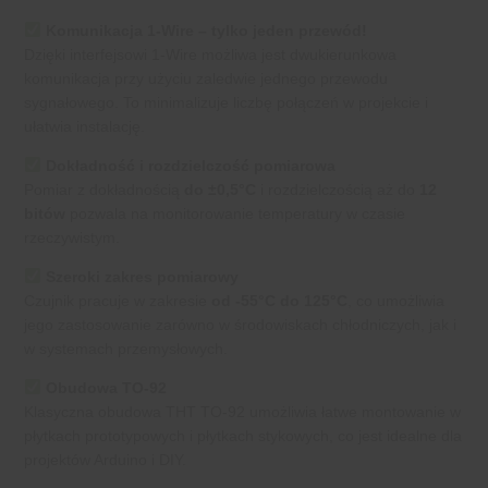
Komunikacja 1-Wire – tylko jeden przewód!
Dzięki interfejsowi 1-Wire możliwa jest dwukierunkowa
komunikacja przy użyciu zaledwie jednego przewodu
sygnałowego. To minimalizuje liczbę połączeń w projekcie i
ułatwia instalację.
Dokładność i rozdzielczość pomiarowa
Pomiar z dokładnością
do ±0,5°C
i rozdzielczością aż do
12
bitów
pozwala na monitorowanie temperatury w czasie
rzeczywistym.
Szeroki zakres pomiarowy
Czujnik pracuje w zakresie
od -55°C do 125°C
, co umożliwia
jego zastosowanie zarówno w środowiskach chłodniczych, jak i
w systemach przemysłowych.
Obudowa TO-92
Klasyczna obudowa THT TO-92 umożliwia łatwe montowanie w
płytkach prototypowych i płytkach stykowych, co jest idealne dla
projektów Arduino i DIY.