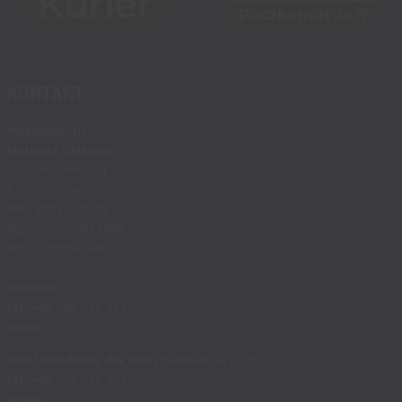
KONTAKT
msalamon.pl
Mateusz Salamon
ul. Małopolska 14
81-555 Gdynia
NIP: 9282047329
REGON: 080517896
BDO: 000356585
Kontakt
tel:
+48 508 848 177
e-mail:
sklep@msalamon.pl
Dział Handlowy dla firm
(zamówienia B2B)
tel:
+48 508 848 177
e-mail:
handlowy@msalamon.pl