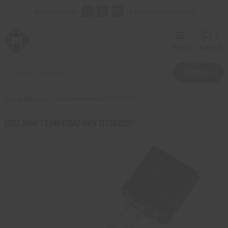
Przejdź
04
:
22
:
04
Zamów w ciągu:
, a wyślemy jeszcze dziś!
do
treści
0
Menu
Koszyk
Wyszukiwarka
produktów
SZUKAJ
Strona główna
»
Czujnik temperatury DS18B20
CZUJNIK TEMPERATURY DS18B20