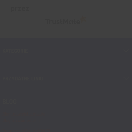
przez
KATEGORIE
PRZYDATNE LINKI
BLOG
Blog, nowości, artykuły
Blog msalamon.pl →
Partnerzy MSALAMON.PL