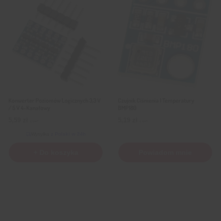
Konwerter Poziomów Logicznych 3,3 V
Czujnik Ciśnienia I Temperatury
/ 5 V 4-Kanałowy
BMP180
5,59
zł
5,19
zł
z VAT
z VAT
Wysyłka
z Polski w 24h
+ Do koszyka
Powiadom mnie