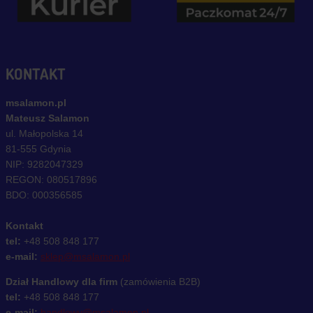
KONTAKT
msalamon.pl
Mateusz Salamon
ul. Małopolska 14
81-555 Gdynia
NIP: 9282047329
REGON: 080517896
BDO: 000356585
Kontakt
tel:
+48 508 848 177
e-mail:
sklep@msalamon.pl
Dział Handlowy dla firm
(zamówienia B2B)
tel:
+48 508 848 177
e-mail:
handlowy@msalamon.pl