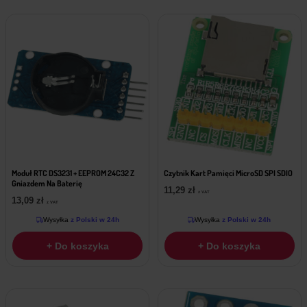
Moduł RTC DS3231 + EEPROM 24C32 Z
Czytnik Kart Pamięci MicroSD SPI SDIO
Gniazdem Na Baterię
11,29
zł
z VAT
13,09
zł
z VAT
Wysyłka
z Polski w 24h
Wysyłka
z Polski w 24h
+ Do koszyka
+ Do koszyka