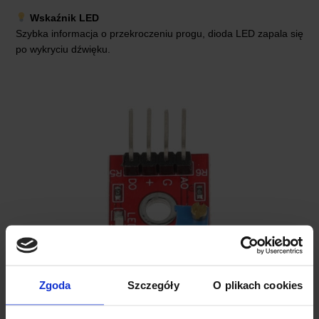
Wskaźnik LED
Szybka informacja o przekroczeniu progu, dioda LED zapala się
po wykryciu dźwięku.
Zgoda
Szczegóły
O plikach cookies