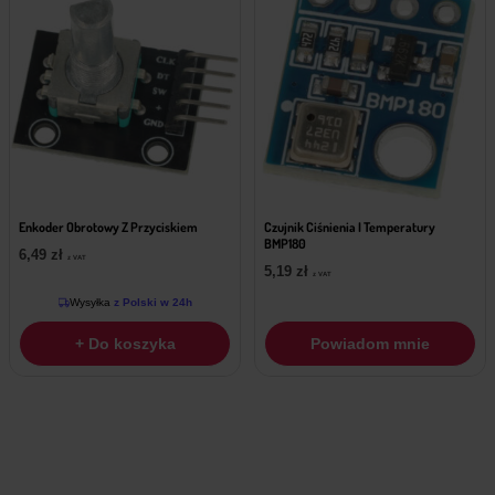
Enkoder Obrotowy Z Przyciskiem
Czujnik Ciśnienia I Temperatury
BMP180
6,49
zł
z VAT
5,19
zł
z VAT
Wysyłka
z Polski w 24h
+ Do koszyka
Powiadom mnie