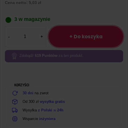
Cena netto:
5,03
zł
3 w magazynie
ilość
Mikrofon
+ Do koszyka
z
czujnikiem
dźwięku
Zdobądź
619
Punktów
za ten produkt.
KY037
KORZYŚCI
30 dni
na zwrot
Od 300 zł
wysyłka gratis
Wysyłka
z Polski
w
24h
Wsparcie
inżyniera