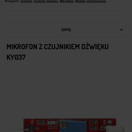
Kategorie:
Czujniki
,
Czujniki dźwięku
,
Mikrofony
,
Moduły elektroniczne
OPIS
MIKROFON Z CZUJNIKIEM DŹWIĘKU
KY037