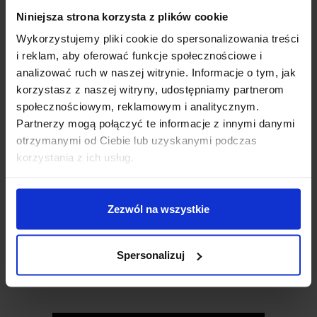
Niniejsza strona korzysta z plików cookie
Wykorzystujemy pliki cookie do spersonalizowania treści
i reklam, aby oferować funkcje społecznościowe i
analizować ruch w naszej witrynie. Informacje o tym, jak
korzystasz z naszej witryny, udostępniamy partnerom
SPECYFIKACJA TECHNICZNA
społecznościowym, reklamowym i analitycznym.
Partnerzy mogą połączyć te informacje z innymi danymi
otrzymanymi od Ciebie lub uzyskanymi podczas
Napięcie zasilania:
5 V
korzystania z ich usług.
Wyjście cyfrowe:
sygnalizacja przekroczenia ustalonego
progu hałasu
Wyjście analogowe:
surowy sygnał audio z mikrofonu
Zezwól na wszystkie
Potencjometr:
regulacja poziomu czułości
Dioda LED:
sygnalizacja przekroczenia poziomu hałasu
Wymiary modułu:
11,5 × 20 mm
Spersonalizuj
Waga
: 3,6 g