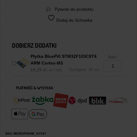
Pytanie do produktu
Dodaj do Schowka
DOBIERZ DODATKI
Płytka BluePill STM32F103C8T6
Ilość:
ARM Cortex-M3
19,29
zł
/ szt.
Dostępne: 30 szt.
z VAT
PŁATNOŚĆ & WYSYŁKA
SKU:
MICROPHONE_KY037