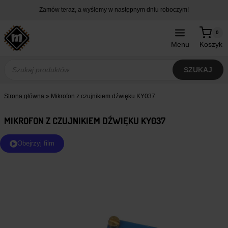
Przejdź
Zamów teraz, a wyślemy w następnym dniu roboczym!
do
treści
0
Menu
Koszyk
Wyszukiwarka
produktów
SZUKAJ
Strona główna
»
Mikrofon z czujnikiem dźwięku KY037
MIKROFON Z CZUJNIKIEM DŹWIĘKU KY037
Obejrzyj film