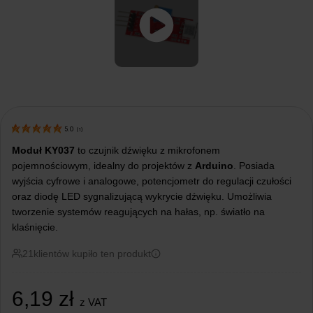
5.0
(
1
)
Moduł KY037
to czujnik dźwięku z mikrofonem
pojemnościowym, idealny do projektów z
Arduino
. Posiada
wyjścia cyfrowe i analogowe, potencjometr do regulacji czułości
oraz diodę LED sygnalizującą wykrycie dźwięku. Umożliwia
tworzenie systemów reagujących na hałas, np. światło na
klaśnięcie.
21
klientów kupiło ten produkt
6,19
zł
z VAT