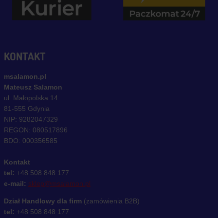
KONTAKT
msalamon.pl
Mateusz Salamon
ul. Małopolska 14
81-555 Gdynia
NIP: 9282047329
REGON: 080517896
BDO: 000356585
Kontakt
tel:
+48 508 848 177
e-mail:
sklep@msalamon.pl
Dział Handlowy dla firm
(zamówienia B2B)
tel:
+48 508 848 177