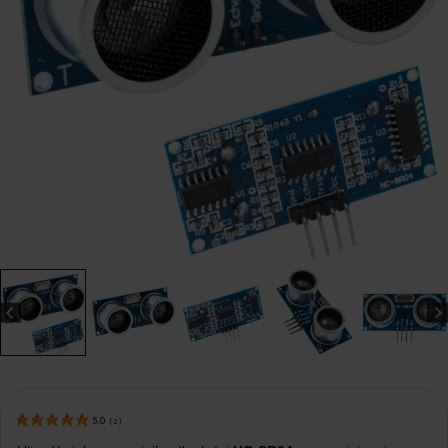
5.0
(
2
)