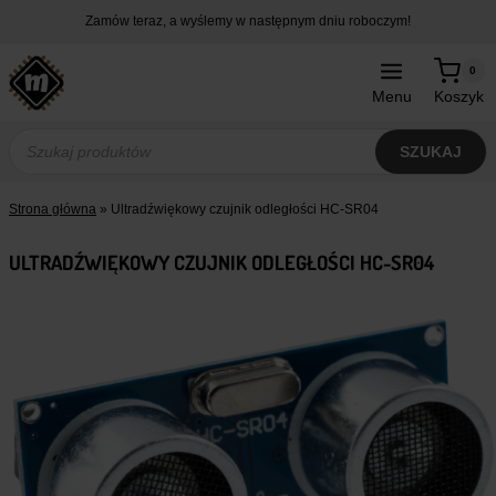
Przejdź
Zamów teraz, a wyślemy w następnym dniu roboczym!
do
treści
0
Menu
Koszyk
Wyszukiwarka
produktów
SZUKAJ
Strona główna
»
Ultradźwiękowy czujnik odległości HC-SR04
ULTRADŹWIĘKOWY CZUJNIK ODLEGŁOŚCI HC-SR04