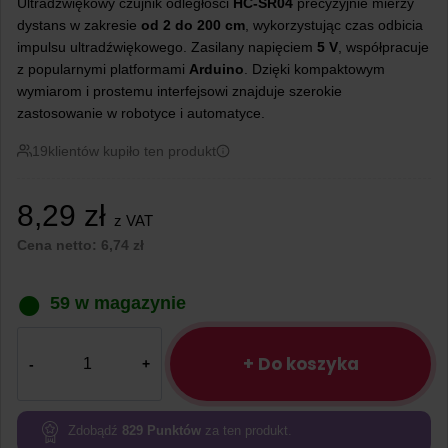
Ultradźwiękowy czujnik odległości
HC-SR04
precyzyjnie mierzy
dystans w zakresie
od 2 do 200 cm
, wykorzystując czas odbicia
impulsu ultradźwiękowego. Zasilany napięciem
5 V
, współpracuje
z popularnymi platformami
Arduino
. Dzięki kompaktowym
wymiarom i prostemu interfejsowi znajduje szerokie
zastosowanie w robotyce i automatyce.
19
klientów kupiło ten produkt
8,29
zł
z VAT
Cena netto:
6,74
zł
59 w magazynie
ilość
Ultradźwiękowy
+ Do koszyka
czujnik
odległości
HC-
Zdobądź
829
Punktów
za ten produkt.