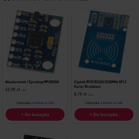
Akcelerometr I Żyroskop MPU6050
Czytnik RFID RC522 13,56MHz SPI Z
Kartą I Brelokiem
12,99
zł
z VAT
8,79
zł
z VAT
Wysyłka
z Polski w 24h
Wysyłka
z Polski w 24h
+ Do koszyka
+ Do koszyka