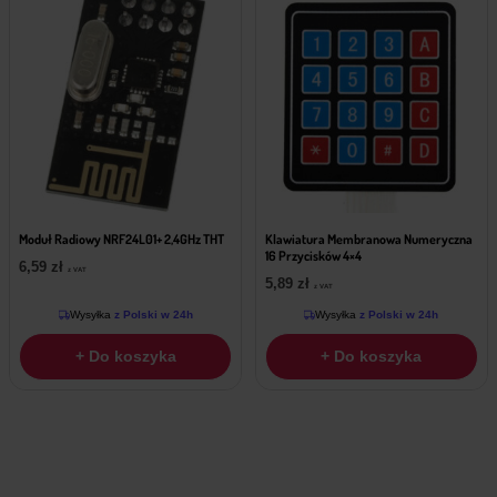
Moduł Radiowy NRF24L01+ 2,4GHz THT
Klawiatura Membranowa Numeryczna
16 Przycisków 4×4
6,59
zł
z VAT
5,89
zł
z VAT
Wysyłka
z Polski w 24h
Wysyłka
z Polski w 24h
+ Do koszyka
+ Do koszyka