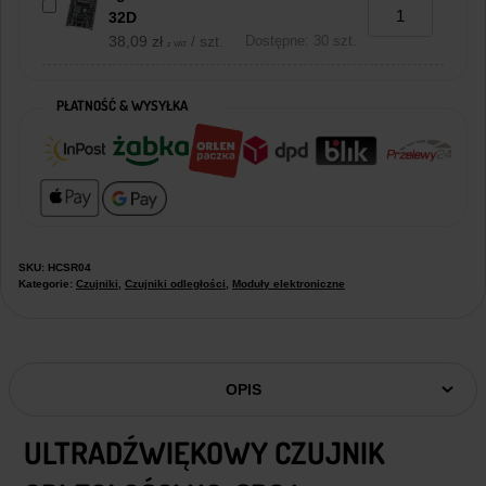
32D
38,09
zł
/ szt.
Dostępne: 30 szt.
z VAT
PŁATNOŚĆ & WYSYŁKA
SKU:
HCSR04
Kategorie:
Czujniki
,
Czujniki odległości
,
Moduły elektroniczne
OPIS
ULTRADŹWIĘKOWY CZUJNIK