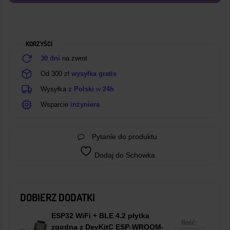
SR04
KORZYŚCI
30 dni
na zwrot
Od 300 zł
wysyłka gratis
Wysyłka
z Polski
w
24h
Wsparcie
inżyniera
Pytanie do produktu
Dodaj do Schowka
DOBIERZ DODATKI
ESP32 WiFi + BLE 4.2 płytka
Ilość:
zgodna z DevKitC ESP-WROOM-