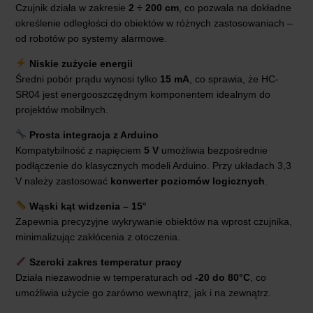
Czujnik działa w zakresie
2 ÷ 200 cm
, co pozwala na dokładne
określenie odległości do obiektów w różnych zastosowaniach –
od robotów po systemy alarmowe.
Niskie zużycie energii
Średni pobór prądu wynosi tylko
15 mA
, co sprawia, że HC-
SR04 jest energooszczędnym komponentem idealnym do
projektów mobilnych.
Prosta integracja z Arduino
Kompatybilność z napięciem
5 V
umożliwia bezpośrednie
podłączenie do klasycznych modeli Arduino. Przy układach 3,3
V należy zastosować
konwerter poziomów logicznych
.
Wąski kąt widzenia – 15°
Zapewnia precyzyjne wykrywanie obiektów na wprost czujnika,
minimalizując zakłócenia z otoczenia.
Szeroki zakres temperatur pracy
Działa niezawodnie w temperaturach od
-20 do 80°C
, co
umożliwia użycie go zarówno wewnątrz, jak i na zewnątrz.