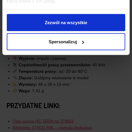
korzystania z ich usług.
SPECYFIKACJA TECHNICZNA
Zezwól na wszystkie
Napięcie zasilania:
5 V
Średni pobór prądu:
15 mA
Spersonalizuj
Zakres pomiarowy:
2 ÷ 200 cm
Kąt widzenia:
około 15°
Wyjście:
Impuls czasowy
Częstotliwość pracy przetworników:
40 kHz
Temperatura pracy:
od -20 do 80°C
Złącze:
Goldpiny wlutowane w moduł
Wymiary:
45 x 20 x 15 mm
Waga:
7,41 g
PRZYDATNE LINKI:
Opis użycia HC-SR04 na STM32
Biblioteka STM32 HAL – metoda blokująca