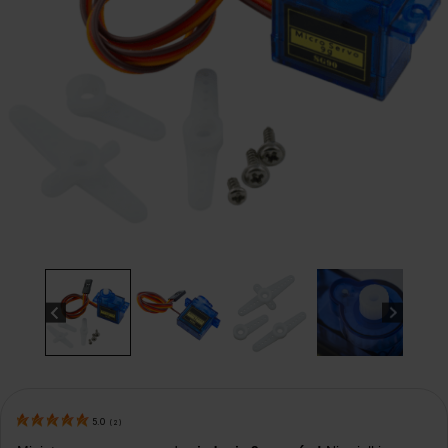
5.0
(
2
)