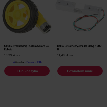
Silnik Z Przekładnią I Kołem 65mm Do
Belka Tensometryczna Do 20 Kg / 200
Robota
N
13,29
zł
11,49
zł
z VAT
z VAT
Wysyłka
z Polski w 24h
+ Do koszyka
Powiadom mnie