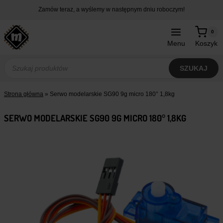
Przejdź
Zamów teraz, a wyślemy w następnym dniu roboczym!
do
treści
0
Menu
Koszyk
Wyszukiwarka
produktów
SZUKAJ
Strona główna
»
Serwo modelarskie SG90 9g micro 180° 1,8kg
SERWO MODELARSKIE SG90 9G MICRO 180° 1,8KG