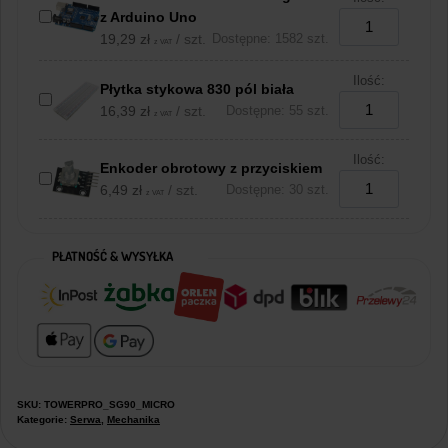
z Arduino Uno
19,29
zł
/ szt.
Dostępne: 1582 szt.
z VAT
Ilość:
Płytka stykowa 830 pól biała
16,39
zł
/ szt.
Dostępne: 55 szt.
z VAT
Ilość:
Enkoder obrotowy z przyciskiem
6,49
zł
/ szt.
Dostępne: 30 szt.
z VAT
PŁATNOŚĆ & WYSYŁKA
SKU:
TOWERPRO_SG90_MICRO
Kategorie:
Serwa
,
Mechanika