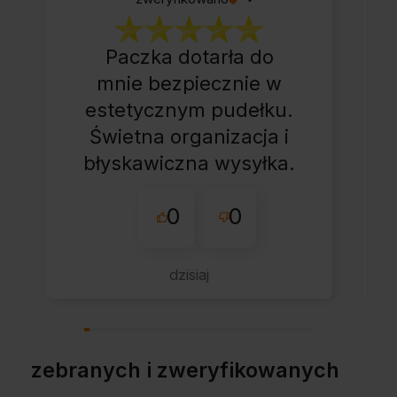
Paczka dotarła do
mnie bezpiecznie w
estetycznym pudełku.
Świetna organizacja i
błyskawiczna wysyłka.
Korzystam z tego
0
0
sklepu nie pierwszy
raz - zawsze
wszystko perfekt.
dzisiaj
Polecam z całym
przekonaniem.
zebranych i zweryfikowanych