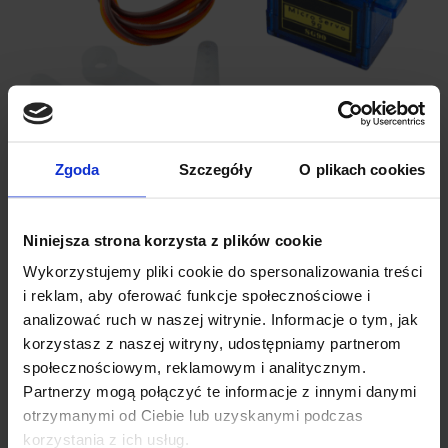
Zgoda
Szczegóły
O plikach cookies
Niniejsza strona korzysta z plików cookie
SPECYFIKACJA MIKROSERWA SG90:
Wykorzystujemy pliki cookie do spersonalizowania treści
i reklam, aby oferować funkcje społecznościowe i
analizować ruch w naszej witrynie. Informacje o tym, jak
Kąt odchylenia:
180°
Napięcie pracy:
4,8 ÷ 6V
korzystasz z naszej witryny, udostępniamy partnerom
Prędkość przekładni: 0,12-0,13 s/60° (4,8 V)
społecznościowym, reklamowym i analitycznym.
Moment: 1,2 ÷
1,8 kg/cm
(4,8 V)
Partnerzy mogą połączyć te informacje z innymi danymi
Długość przewodów zasilania: 23,5 cm
otrzymanymi od Ciebie lub uzyskanymi podczas
Waga: tylko 9 g!
korzystania z ich usług.