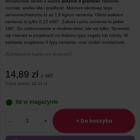
Miniaturowe serwo o wadze
jedynie 9 gramów!
Niewielki
rozmiar, wielka siła i prędkość. Moment obrotowy tego
serwomechanizmu to aż 1,8 kg/cm ramienia. Obrót wałkiem
ramienia to tylko 0,12 s/60°. Zakres ruchu ramienia to pełne
180°. Do zastosowanie w modelarstwie, ale nie tylko. Sprawdzi
się również w projektach na Arduino typu zegary lub roboty. W
zestawie znajdziesz 3 typy ramienia, oraz śrubki montażowe.
36
klientów kupiło ten produkt
14,89
zł
z VAT
Cena netto:
12,11
zł
50 w magazynie
ilość
Serwo
+ Do koszyka
modelarskie
SG90