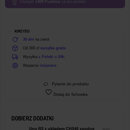
9g
Zdobądź
1489
Punktów
za ten produkt.
micro
180°
1,8kg
KORZYŚCI
30 dni
na zwrot
Od 300 zł
wysyłka gratis
Wysyłka
z Polski
w
24h
Wsparcie
inżyniera
Pytanie do produktu
Dodaj do Schowka
DOBIERZ DODATKI
Uno R3 z układem CH340 zgodne
Ilość: