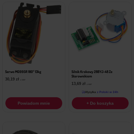
Serwo MG995R 180° 13kg
Silnik Krokowy 28BYJ-48 Ze
Sterownikiem
30,19
zł
z VAT
13,69
zł
z VAT
Wysyłka
z Polski w 24h
Powiadom mnie
+ Do koszyka