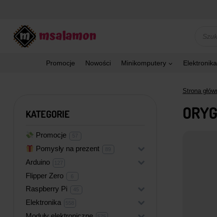
Przejdź
do
treści
Wyszu
produk
Promocje
Nowości
Minikomputery
Elektronika
Strona głów
ORYG
KATEGORIE
Promocje
57
57
produktów
Pomysły na prezent
+
89
89
produktów
Arduino
+
127
127
produktów
Flipper Zero
6
6
produktów
Raspberry Pi
+
45
45
produktów
Elektronika
+
558
558
produktów
Moduły elektroniczne
+
575
575