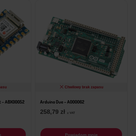
pasu
Chwilowy brak zapasu
t – ABX00052
Arduino Due – A000062
258,79
zł
z VAT
e
Powiadom mnie