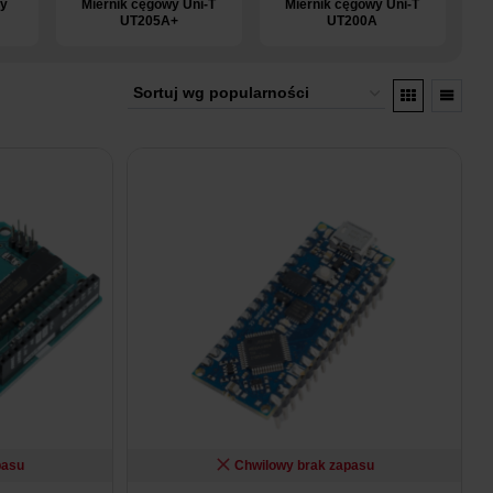
ny
Miernik cęgowy Uni-T
Miernik cęgowy Uni-T
UT205A+
UT200A
pasu
Chwilowy brak zapasu