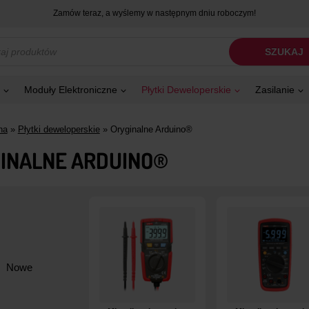
Zamów teraz, a wyślemy w następnym dniu roboczym!
kiwarka
SZUKAJ
tów
Moduły Elektroniczne
Płytki Deweloperskie
Zasilanie
na
»
Płytki deweloperskie
»
Oryginalne Arduino®
INALNE ARDUINO®
Nowe