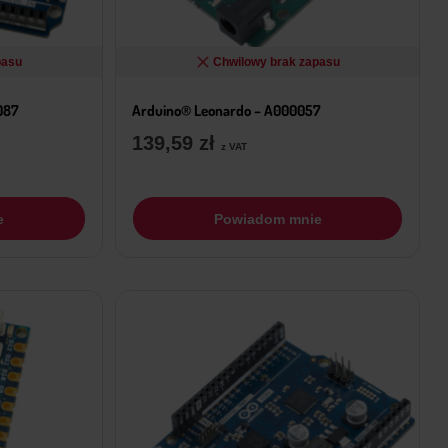
pasu
Chwilowy brak zapasu
087
Arduino® Leonardo – A000057
139,59
zł
z VAT
e
Powiadom mnie