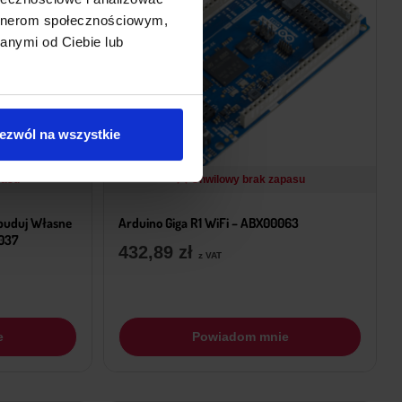
artnerom społecznościowym,
anymi od Ciebie lub
ezwól na wszystkie
pasu
Chwilowy brak zapasu
Zbuduj Własne
Arduino Giga R1 WiFi – ABX00063
037
432,89
zł
z VAT
e
Powiadom mnie