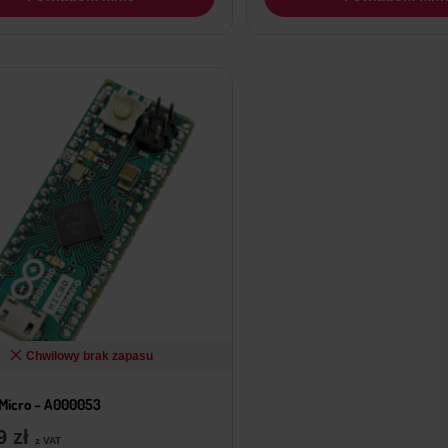
Chwilowy brak zapasu
Micro – A000053
59
zł
z VAT