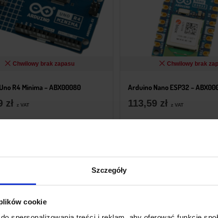
Chwilowy brak zapasu
Chwilowy brak za
 Uno R4 Minima – ABX00080
Arduino Nano ESP32 – ABX00
59
zł
113,59
zł
z VAT
z VAT
Powiadom mnie
Powiadom mni
Szczegóły
 plików cookie
do spersonalizowania treści i reklam, aby oferować funkcje sp