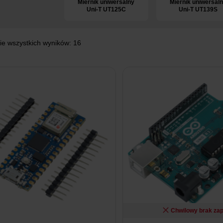
Miernik uniwersalny
Miernik uniwersal
Uni-T UT125C
Uni-T UT139S
ie wszystkich wyników: 16
Chwilowy brak za