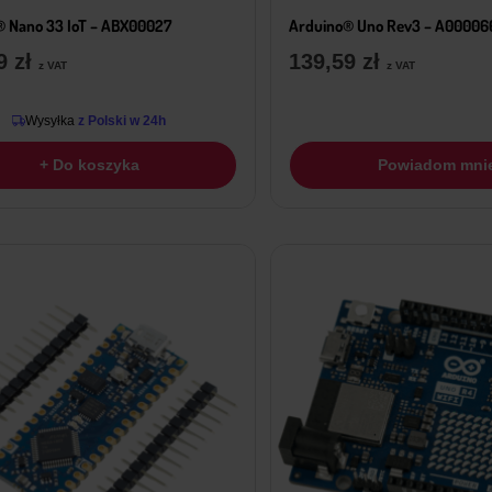
 Nano 33 IoT – ABX00027
Arduino® Uno Rev3 – A00006
79
zł
139,59
zł
z VAT
z VAT
Wysyłka
z Polski w 24h
+ Do koszyka
Powiadom mni