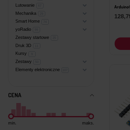
produktów
Lutowanie
+
67
67
Arduino®
produktów
Mechanika
+
29
29
128,
produktów
Smart Home
+
74
74
produkty
yoRadio
+
99
99
produktów
Zestawy startowe
25
25
produktów
Druk 3D
11
11
produktów
Kursy
9
9
produktów
Zestawy
+
50
50
produktów
Elementy elektroniczne
+
107
107
produktów
CENA
min.
maks.