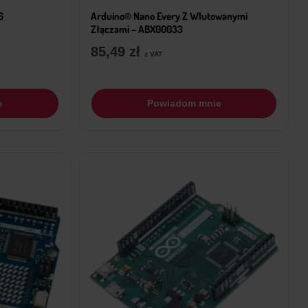
6
Arduino® Nano Every Z Wlutowanymi
Złączami – ABX00033
85,49
zł
z VAT
e
Powiadom mnie