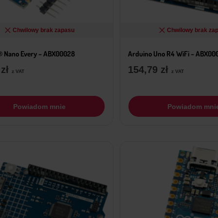
Chwilowy brak zapasu
Chwilowy brak za
® Nano Every – ABX00028
Arduino Uno R4 WiFi – ABX00
9
zł
154,79
zł
z VAT
z VAT
Powiadom mnie
Powiadom mni