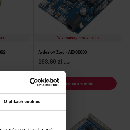
pasu
Chwilowy brak zapasu
092
Arduino® Zero – ABX00003
193,69
zł
z VAT
e
Powiadom mnie
O plikach cookies
ołecznościowe i analizować