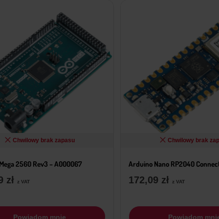
Chwilowy brak zapasu
Chwilowy brak za
 Mega 2560 Rev3 – A000067
Arduino Nano RP2040 Connec
39
zł
172,09
zł
z VAT
z VAT
Powiadom mnie
Powiadom mni