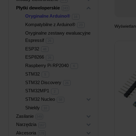
produktów
Płytki deweloperskie
+
243
243
produkty
Oryginalne Arduino®
16
16
produktów
Kompatybilne z Arduino®
23
23
Wyświetlan
produkty
Oryginalne zestawy ewaluacyjne
Espressif
26
26
produktów
ESP32
48
48
produktów
ESP8266
26
26
produktów
Raspberry Pi RP2040
6
6
produktów
STM32
5
5
produktów
STM32 Discovery
26
26
produktów
STM32MP1
2
2
produkty
STM32 Nucleo
+
58
58
produktów
Shieldy
10
10
produktów
Zasilanie
+
349
349
produktów
Narzędzia
+
167
167
produktów
Akcesoria
+
178
178