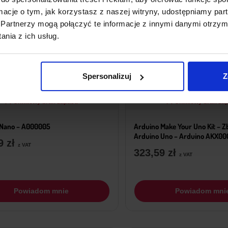
ormacje o tym, jak korzystasz z naszej witryny, udostępniamy p
Partnerzy mogą połączyć te informacje z innymi danymi otrzym
nia z ich usług.
Spersonalizuj
Z
Chwilowy brak zapasu
Chwilowy brak za
 Nano – A000005
Arduino Make Your Uno Kit – 
Arduino Uno – Arduino AKX00
79
zł
z VAT
323,59
zł
z VAT
Powiadom mnie
Powiadom mni