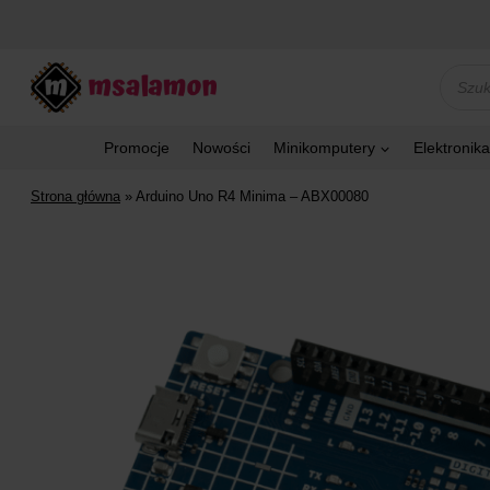
Przejdź
do
treści
Wyszu
produk
Promocje
Nowości
Minikomputery
Elektronika
Strona główna
»
Arduino Uno R4 Minima – ABX00080