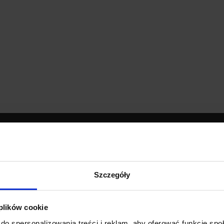
UWAGA
Zgarnij b
Dzisiaj dla każdego nowego SU
mamy naszą PCB breadboard 
PCB dodajemy do zamówień o w
minimum 50 zł
.
Szczegóły
Nie przegap okazji, liczba płytek j
 plików cookie
*Możesz zrezygnować z subskrypc
do spersonalizowania treści i reklam, aby oferować funkcje sp