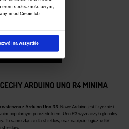
artnerom społecznościowym,
anymi od Ciebie lub
ą znajdować
rtości min. 50
ezwól na wszystkie
CECHY ARDUINO UNO R4 MINIMA
!
 wsteczna z Arduino Uno R3.
Nowe Arduino jest fizycznie i
swoim popularnym poprzednikiem. Uno R3 wyznaczyło globalny
y. To samo złącze dla shieldów, oraz napięcie logiczne 5V
 shieldów.