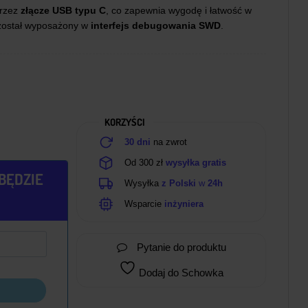
przez
złącze USB typu C
, co zapewnia wygodę i łatwość w
 został wyposażony w
interfejs debugowania SWD
.
KORZYŚCI
30 dni
na zwrot
Od 300 zł
wysyłka gratis
BĘDZIE
Wysyłka
z Polski
w
24h
Wsparcie
inżyniera
Pytanie do produktu
Dodaj do Schowka