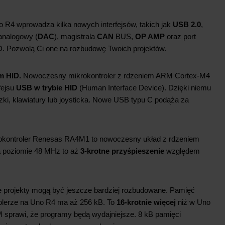
 R4 wprowadza kilka nowych interfejsów, takich jak
USB 2.0
,
analogowy (
DAC
), magistrala
CAN
BUS,
OP AMP
oraz port
 Pozwolą Ci one na rozbudowę Twoich projektów.
m HID.
Nowoczesny mikrokontroler z rdzeniem ARM Cortex-M4
fejsu
USB w trybie HID
(Human Interface Device). Dzięki niemu
, klawiatury lub joysticka. Nowe USB typu C podąża za
rokontroler Renesas RA4M1 to nowoczesny układ z rdzeniem
 poziomie 48 MHz to aż
3-krotne przyśpieszenie
względem
 projekty mogą być jeszcze bardziej rozbudowane. Pamięć
olerze na Uno R4 ma aż 256 kB. To
16-krotnie więcej
niż w Uno
 sprawi, że programy będą wydajniejsze. 8 kB pamięci