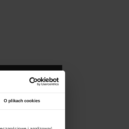
!
onus
BSKRYBENTA
MSALAMON
–
artości
O plikach cookies
est ograniczona.
ji w
ołecznościowe i analizować