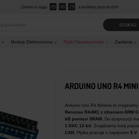
09
:
08
:
28
Zamów w ciągu:
, a wyślemy jeszcze dziś!
kiwarka
SZUKAJ
tów
Moduły Elektroniczne
Płytki Deweloperskie
Zasilanie
ARDUINO UNO R4 MIN
Arduino Uno R4 Minima to oryginaln
Renesas RA4M1 z rdzeniem ARM C
kB pamięci SRAM.
Do dyspozycji 
1 DAC 12-bit
. Znajdziemy tutaj popul
CAN
. Płytka pracuje z napięciem
5 V