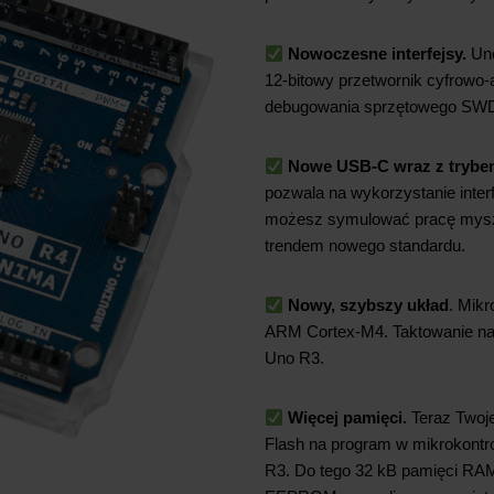
Nowoczesne interfejsy.
Uno
12-bitowy przetwornik cyfrowo-
debugowania sprzętowego SWD.
Nowe USB-C wraz z trybe
pozwala na wykorzystanie inter
możesz symulować pracę myszki
trendem nowego standardu.
Nowy, szybszy układ
. Mik
ARM Cortex-M4. Taktowanie na
Uno R3.
Więcej pamięci.
Teraz Twoje
Flash na program w mikrokontr
R3. Do tego 32 kB pamięci RAM