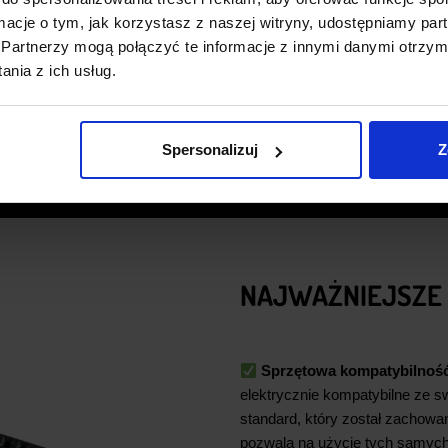
dowolnym momencie.
ormacje o tym, jak korzystasz z naszej witryny, udostępniamy p
Partnerzy mogą połączyć te informacje z innymi danymi otrzym
*Aby kod działał, w koszyku musz
nia z ich usług.
się produkty z naszego sklepu o wa
zł (oprócz PCB).
Spersonalizuj
Z
Imię
*
Email
*
NAJWAŻNIEJSZE 
Odbieram PCB
Sprzętowa kompatybilność
elektrycznie kompatybilne ze 
standard, który został zachowan
pozwala na użycie tych samych