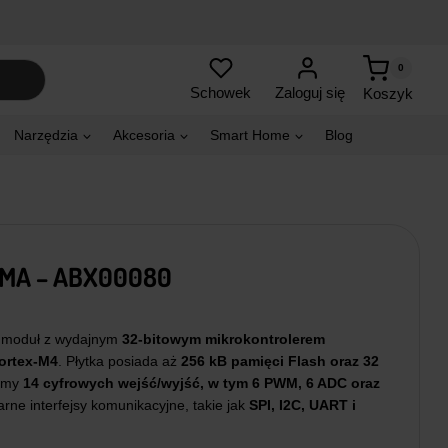
0
Zaloguj się
Schowek
Koszyk
Narzędzia
Akcesoria
Smart Home
Blog
IMA – ABX00080
y moduł z wydajnym
32-bitowym mikrokontrolerem
ortex-M4
. Płytka posiada aż
256 kB pamięci Flash oraz 32
mamy
14 cyfrowych wejść/wyjść, w tym 6 PWM, 6 ADC oraz
arne interfejsy komunikacyjne, takie jak
SPI, I2C, UART i
.