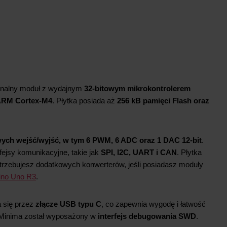
ginalny moduł z wydajnym
32-bitowym mikrokontrolerem
ARM Cortex-M4
. Płytka posiada aż
256 kB pamięci Flash oraz
wych wejść/wyjść, w tym 6 PWM, 6 ADC oraz 1 DAC 12-bit
.
rfejsy komunikacyjne, takie jak
SPI, I2C, UART i CAN
. Płytka
otrzebujesz dodatkowych konwerterów, jeśli posiadasz moduły
ino Uno R3
.
 się przez
złącze USB typu C
, co zapewnia wygodę i łatwość
4 Minima został wyposażony w
interfejs debugowania SWD
.