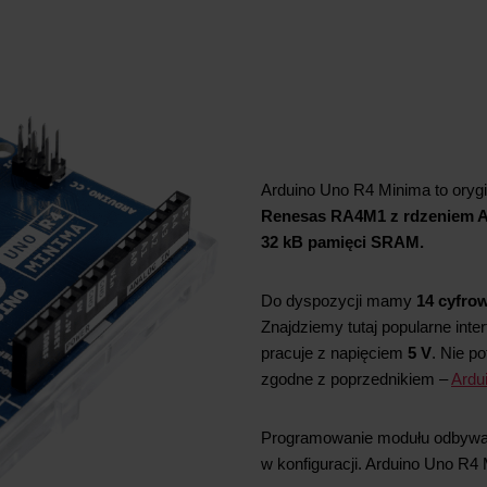
Arduino Uno R4 Minima to ory
Renesas RA4M1 z rdzeniem 
32 kB pamięci SRAM.
Do dyspozycji mamy
14 cyfro
Znajdziemy tutaj popularne inte
pracuje z napięciem
5 V
. Nie p
zgodne z poprzednikiem –
Ardu
Programowanie modułu odbywa
w konfiguracji. Arduino Uno R