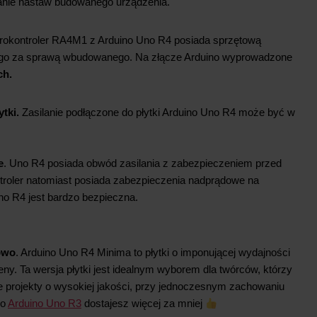
nie nastaw budowanego urządzenia.
rokontroler RA4M1 z Arduino Uno R4 posiada sprzętową
go za sprawą wbudowanego. Na złącze Arduino wyprowadzone
ch.
ytki.
Zasilanie podłączone do płytki Arduino Uno R4 może być w
e
. Uno R4 posiada obwód zasilania z zabezpieczeniem przed
troler natomiast posiada zabezpieczenia nadprądowe na
no R4 jest bardzo bezpieczna.
owo
. Arduino Uno R4 Minima to płytki o imponującej wydajności
eny. Ta wersja płytki jest idealnym wyborem dla twórców, którzy
projekty o wysokiej jakości, przy jednoczesnym zachowaniu
do
Arduino Uno R3
dostajesz więcej za mniej