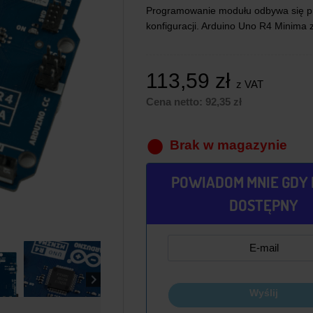
Programowanie modułu odbywa się 
konfiguracji. Arduino Uno R4 Minima
113,59
zł
z VAT
Cena netto:
92,35
zł
Brak w magazynie
POWIADOM MNIE GDY 
DOSTĘPNY
Wyślij