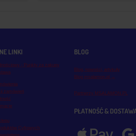
E LINKI
BLOG
lnościowy - Punkty za zakupy
Blog, nowości, artykuły
stawa
Blog msalamon.pl →
mówienia
cji zamówień
Partnerzy MSALAMON.PL
atność
amacje
PŁATNOŚĆ & DOSTAW
klepu
roduktów Cyfrowych
wslettera