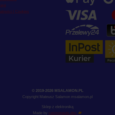
inii
atności | Cookies
y
© 2019-2026 MSALAMON.PL
Copyright Mateusz Salamon msalamon.pl
Sklep z elektroniką
Made by
cosmonauts.dev