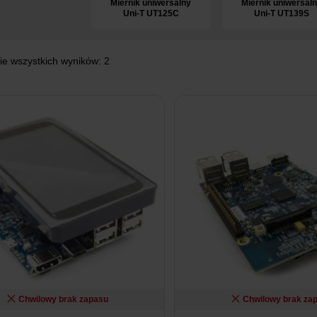
Miernik uniwersalny
Miernik uniwersal
Uni-T UT125C
Uni-T UT139S
ie wszystkich wyników: 2
Chwilowy brak zapasu
Chwilowy brak za