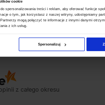
 plików cookie
do spersonalizowania treści i reklam, aby oferować funkcje sp
ormacje o tym, jak korzystasz z naszej witryny, udostępniamy p
Partnerzy mogą połączyć te informacje z innymi danymi otrzym
nia z ich usług.
Spersonalizuj
Z
opinii
z całego okresu