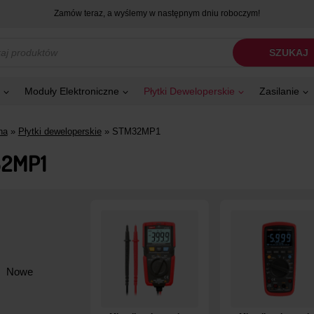
Zamów teraz, a wyślemy w następnym dniu roboczym!
kiwarka
SZUKAJ
tów
Moduły Elektroniczne
Płytki Deweloperskie
Zasilanie
na
»
Płytki deweloperskie
»
STM32MP1
2MP1
Nowe