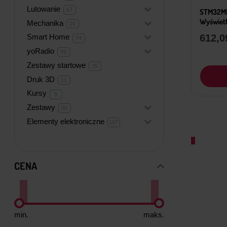
produktów
Lutowanie
+
67
67
STM32MP
produktów
Wyświet
Mechanika
+
29
29
produktów
612,
Smart Home
+
74
74
produkty
yoRadio
+
99
99
produktów
Zestawy startowe
25
25
produktów
Druk 3D
11
11
produktów
Kursy
9
9
produktów
Zestawy
+
50
50
produktów
Elementy elektroniczne
+
107
107
produktów
CENA
min.
maks.