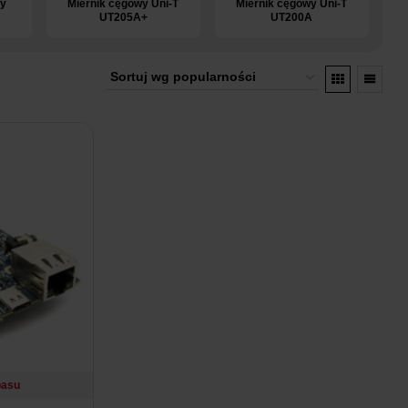
ny
Miernik cęgowy Uni-T
Miernik cęgowy Uni-T
UT205A+
UT200A
pasu