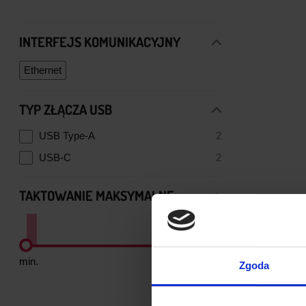
INTERFEJS KOMUNIKACYJNY
Ethernet
TYP ZŁĄCZA USB
USB Type-A
2
USB-C
2
TAKTOWANIE MAKSYMALNE
min.
maks.
Zgoda