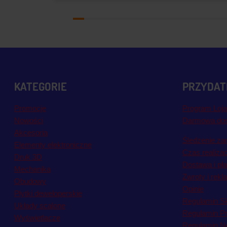
KATEGORIE
PRZYDATN
Promocje
Program Loja
Nowości
Darmowa do
Akcesoria
Śledzenie za
Elementy elektroniczne
Czas realiza
Druk 3D
Dostawa i pł
Mechanika
Zwroty i rekl
Obudowy
Opinie
Płytki deweloperskie
Regulamin S
Układy scalone
Regulamin P
Wyświetlacze
Regulamin Ne