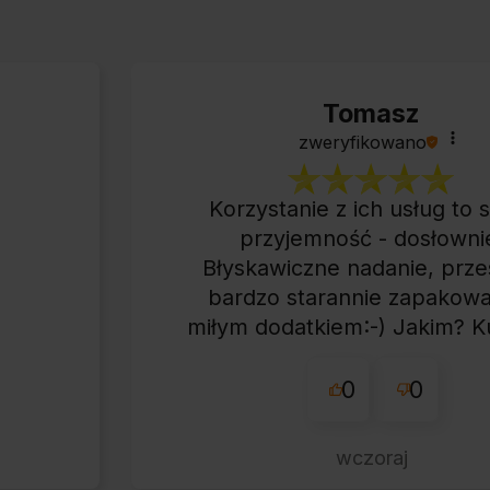
Tomasz
zweryfikowano
Korzystanie z ich usług to
przyjemność - dosłowni
Błyskawiczne nadanie, prze
bardzo starannie zapakowa
miłym dodatkiem:-) Jakim? K
tej firmie bo warto!
0
0
wczoraj