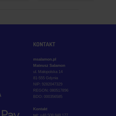
KONTAKT
msalamon.pl
Mateusz Salamon
ul. Małopolska 14
81-555 Gdynia
NIP: 9282047329
REGON: 080517896
A
BDO: 000356585
Kontakt
tel:
+48 508 848 177