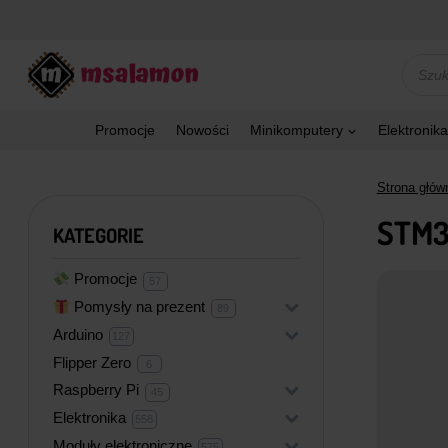
Przejdź
do
treści
Wyszu
produk
Promocje
Nowości
Minikomputery
Elektronika
Strona głów
STM3
KATEGORIE
Promocje
57
57
produktów
Pomysły na prezent
+
89
89
produktów
Arduino
+
127
127
produktów
Flipper Zero
6
6
produktów
Raspberry Pi
+
45
45
produktów
Elektronika
+
558
558
produktów
Moduły elektroniczne
+
575
575