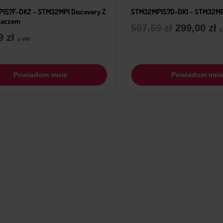
157F-DK2 – STM32MP1 Discovery Z
STM32MP157D-DK1 – STM32MP1
laczem
Pierwotna
A
507,59
zł
299,00
zł
z
09
zł
z VAT
cena
c
wynosiła:
w
507,59 zł.
2
Powiadom mnie
Powiadom mni