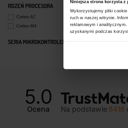
Niniejsza strona korzysta z
RDZEŃ PROCESORA
Wykorzystujemy pliki cookie 
Cortex-A7
2
ruch w naszej witrynie. Inf
reklamowym i analitycznym. 
Cortex-M4
2
uzyskanymi podczas korzysta
SERIA MIKROKONTROLERA
STM32MP1
2
5.0
Ocena
Na podstawie
8418