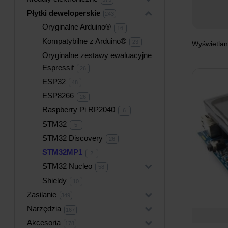
produktów
Płytki deweloperskie
+
243
243
produkty
Oryginalne Arduino®
16
16
produktów
Kompatybilne z Arduino®
23
23
Wyświetlan
produkty
Oryginalne zestawy ewaluacyjne
Espressif
26
26
produktów
ESP32
48
48
produktów
ESP8266
26
26
produktów
Raspberry Pi RP2040
6
6
produktów
STM32
5
5
produktów
STM32 Discovery
26
26
produktów
STM32MP1
2
2
produkty
STM32 Nucleo
+
58
58
produktów
Shieldy
10
10
produktów
Zasilanie
+
349
349
produktów
Narzędzia
+
167
167
produktów
Akcesoria
+
178
178