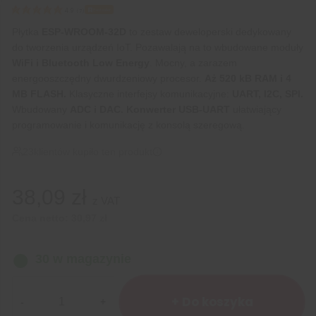
Bestseller
4.9
(
7
)
Płytka
ESP-WROOM-32D
to zestaw deweloperski dedykowany
do tworzenia urządzeń IoT. Pozawalają na to wbudowane moduły
WiFi i Bluetooth Low Energy
. Mocny, a zarazem
energooszczędny dwurdzeniowy procesor.
Aż 520 kB RAM i 4
MB FLASH.
Klasyczne interfejsy komunikacyjne:
UART, I2C, SPI.
Wbudowany
ADC i DAC.
Konwerter USB-UART
ułatwiający
programowanie i komunikację z konsolą szeregową.
23
klientów kupiło ten produkt
38,09
zł
z VAT
Cena netto:
30,97
zł
30 w magazynie
ilość
ESP32
+ Do koszyka
WiFi