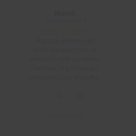
Marek
zweryfikowano
Paczka dotarła do
mnie bezpiecznie w
estetycznym pudełku.
Świetna organizacja i
błyskawiczna wysyłka.
Korzystam z tego
0
0
sklepu nie pierwszy
raz - zawsze
wszystko perfekt.
w tym tygodniu
Polecam z całym
przekonaniem.