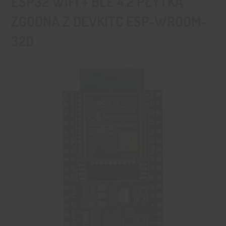
ESP32 WIFI + BLE 4.2 PŁYTKA
ZGODNA Z DEVKITC ESP-WROOM-
32D