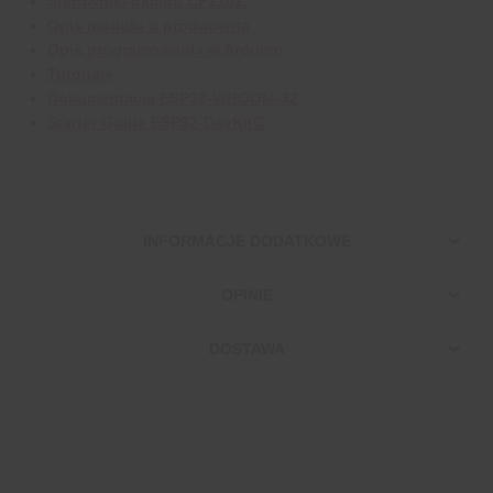
Sterowniki układu CP2102.
Opis modułu u producenta
Opis programowania w Arduino
Tutoriale
Dokumentacja ESP32-WROOM-32
Starter Guide ESP32-DevKitC
INFORMACJE DODATKOWE
OPINIE
DOSTAWA