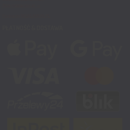
Blog msalamon.pl →
Partnerzy MSALAMON.PL
PŁATNOŚĆ & DOSTAWA