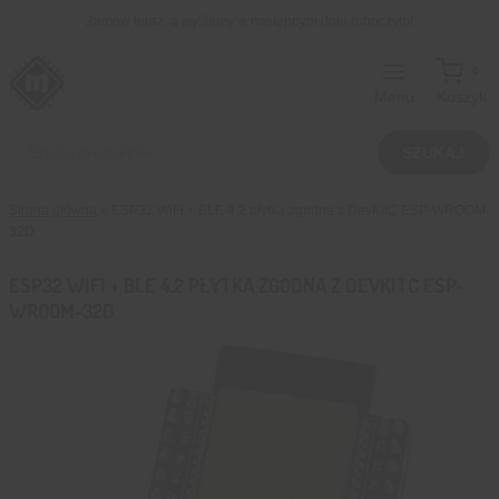
Przejdź
Zamów teraz, a wyślemy w następnym dniu roboczym!
do
treści
0
Menu
Koszyk
Wyszukiwarka
produktów
SZUKAJ
Strona główna
»
ESP32 WiFi + BLE 4.2 płytka zgodna z DevKitC ESP-WROOM-
32D
ESP32 WIFI + BLE 4.2 PŁYTKA ZGODNA Z DEVKITC ESP-
WROOM-32D