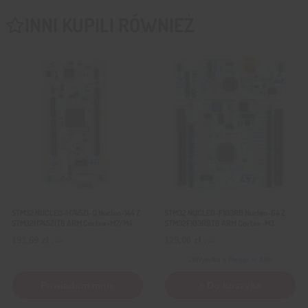
INNI KUPILI RÓWNIEŻ
STM32 NUCLEO-H745ZI-Q Nucleo-144 Z
STM32 NUCLEO-F103RB Nucleo-64 Z
STM32H745ZIT6 ARM Cortex-M7/M4
STM32F103RBT6 ARM Cortex-M3
193,69
zł
129,00
zł
z VAT
z VAT
Wysyłka
z Polski w 24h
Powiadom mnie
+ Do koszyka