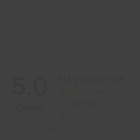
5.0
Na podstawie
8428
opinii
z całego
Ocena
okresu
Jak zbieramy opinie?