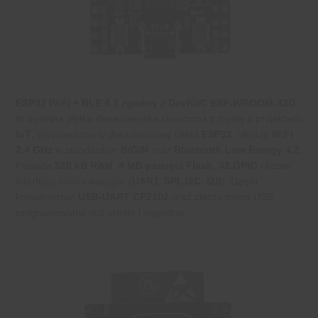
ESP32 WiFi + BLE 4.2 zgodny z DevKitC ESP-WROOM-32D
to wydajna płytka deweloperska stworzona z myślą o projektach
IoT
. Wyposażona w dwurdzeniowy układ
ESP32
, oferuje
WiFi
2,4 GHz
w standardzie
B/G/N
oraz
Bluetooth Low Energy 4.2
.
Posiada
520 kB RAM
,
4 MB pamięci Flash
,
32 GPIO
i liczne
interfejsy komunikacyjne (
UART, SPI, I2C, I2S
). Dzięki
konwerterowi
USB-UART CP2102
oraz złączu micro USB
programowanie jest proste i wygodne.