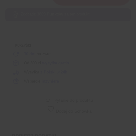
+
BLE
Zdobądź
3809
Punktów
za ten produkt.
4.2
płytka
zgodna
z
KORZYŚCI
DevKitC
ESP-
30 dni
na zwrot
WROOM-
Od 300 zł
wysyłka gratis
32D
Wysyłka
z Polski
w
24h
Wsparcie
inżyniera
Pytanie do produktu
Dodaj do Schowka