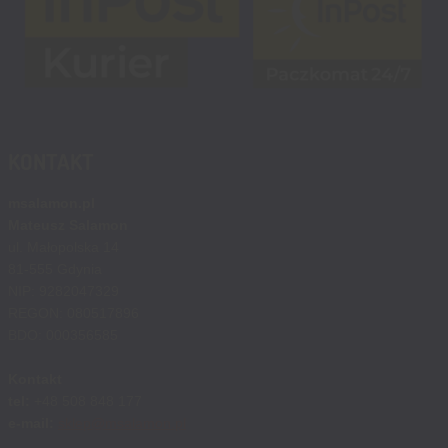
KONTAKT
msalamon.pl
Mateusz Salamon
ul. Małopolska 14
81-555 Gdynia
NIP: 9282047329
REGON: 080517896
BDO: 000356585
Kontakt
tel:
+48 508 848 177
e-mail:
sklep@msalamon.pl