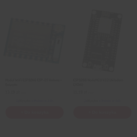
Moduł WiFi ESP8266 ESP-07 Antena +
ESP8266 NodeMCU V3 Z Układem
Gniazdo
CH340
13,19
zł
11,19
zł
z VAT
z VAT
Wysyłka
z Polski w 24h
Wysyłka
z Polski w 24h
+ Do koszyka
+ Do koszyka