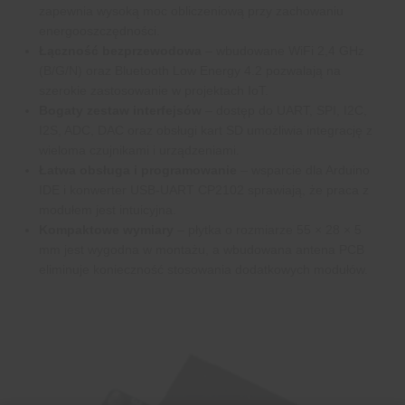
zapewnia wysoką moc obliczeniową przy zachowaniu
energooszczędności.
Łączność bezprzewodowa
– wbudowane WiFi 2,4 GHz
(B/G/N) oraz Bluetooth Low Energy 4.2 pozwalają na
szerokie zastosowanie w projektach IoT.
Bogaty zestaw interfejsów
– dostęp do UART, SPI, I2C,
I2S, ADC, DAC oraz obsługi kart SD umożliwia integrację z
wieloma czujnikami i urządzeniami.
Łatwa obsługa i programowanie
– wsparcie dla Arduino
IDE i konwerter USB-UART CP2102 sprawiają, że praca z
modułem jest intuicyjna.
Kompaktowe wymiary
– płytka o rozmiarze 55 × 28 × 5
mm jest wygodna w montażu, a wbudowana antena PCB
eliminuje konieczność stosowania dodatkowych modułów.