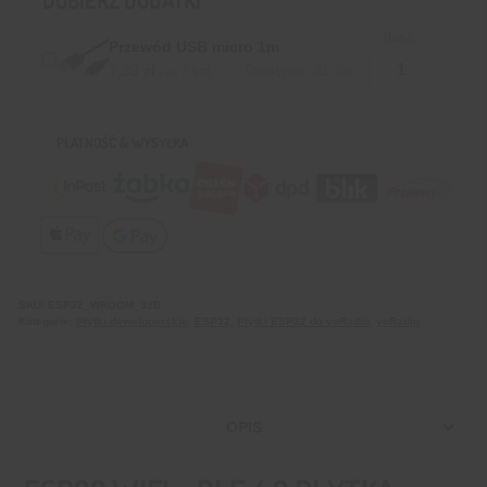
DOBIERZ DODATKI
Ilość:
Przewód USB micro 1m
7,39
zł
/ szt.
Dostępne: 21 szt.
z VAT
PŁATNOŚĆ & WYSYŁKA
SKU:
ESP32_WROOM_32D
Kategorie:
Płytki deweloperskie
,
ESP32
,
Płytki ESP32 do yoRadio
,
yoRadio
OPIS