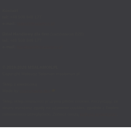
Kontakt
tel:
+48 508 848 177
e-mail:
sklep@msalamon.pl
Dział Handlowy dla firm
(zamówienia B2B)
tel:
+48 508 848 177
e-mail:
handlowy@msalamon.pl
© 2019-2026 MSALAMON.PL
Copyright Mateusz Salamon msalamon.pl
Sklep z elektroniką
Made by
cosmonauts.dev
Sklep sklep.msalamon.pl używa plików cookies. Korzystając ze
strony wyrażasz zgodę na używanie cookies, zgodnie z Twoimi
ustawieniami przeglądarki. Zobacz naszą
politykę prywatności
.