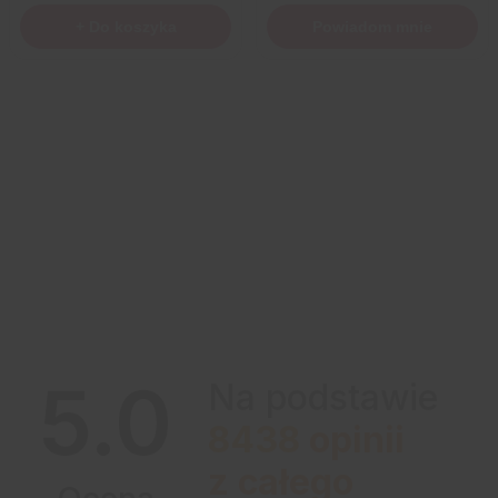
+ Do koszyka
Powiadom mnie
5.0
Na podstawie
8438
opinii
z całego