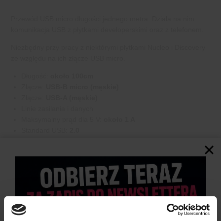
Przewód USB micro długości jednego metra. Działa na nim
komunikacja USB z płytkami developerskimi oraz z telefonem.
Niezbędny przy pracy z niektórymi płytkami Nucleo i Discovery
ze względu na ich złącze USB micro.
Długość:
około 100cm
Złącze:
USB-B micro (męskie)
Złącze:
USB-A (męskie)
Linie zasilania i danych
Maksymalny prąd dla 5 V:
około 1 A
Standard USB:
2.0
OPINIE
DOSTAWA