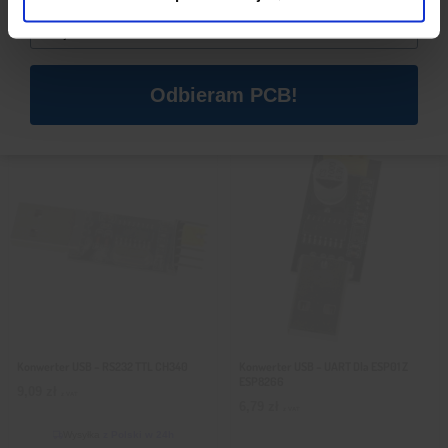
Email
*
10,39
zł
10,39
zł
z VAT
z VAT
Wysyłka
z Polski w 24h
Wysyłka
z Polski w 24h
+ Do koszyka
+ Do koszyka
Odbieram PCB!
Konwerter USB – RS232 TTL CH340
Konwerter USB – UART Dla ESP01 Z
ESP8266
9,09
zł
z VAT
6,79
zł
z VAT
Wysyłka
z Polski w 24h