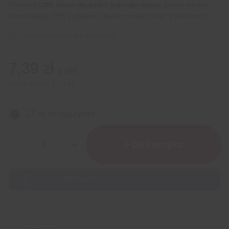
Przewód
USB micro długości jednego metra.
Działa na nim
komunikacja USB z płytkami developerskimi oraz z telefonem.
27
klientów kupiło ten produkt
7,39
zł
z VAT
Cena netto:
6,01
zł
17 w magazynie
ilość
Przewód
+ Do koszyka
USB
micro
1m
Zdobądź
739
Punktów
za ten produkt.