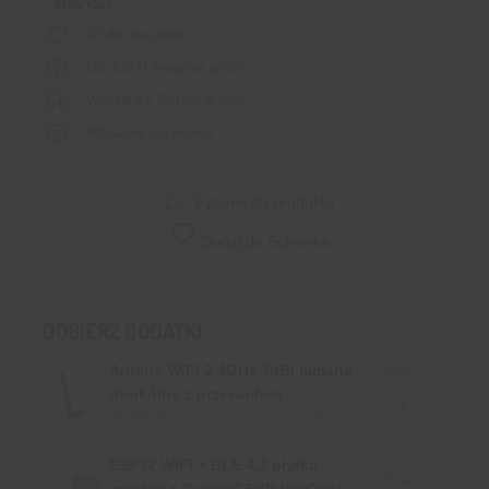
KORZYŚCI
30 dni
na zwrot
Od 300 zł
wysyłka gratis
Wysyłka
z Polski
w
24h
Wsparcie
inżyniera
Pytanie do produktu
Dodaj do Schowka
DOBIERZ DODATKI
Antena WiFi 2.4GHz 3dBi łamana
Ilość:
dookólna z przewodem
10,89
zł
/ szt.
Dostępne: 286 szt.
z VAT
ESP32 WiFi + BLE 4.2 płytka
Ilość:
zgodna z DevKitC ESP-WROOM-