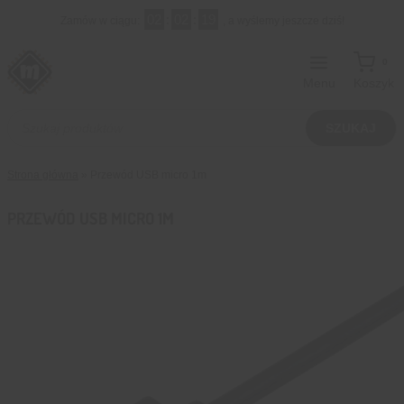
Przejdź
02
:
02
:
18
Zamów w ciągu:
, a wyślemy jeszcze dziś!
do
treści
0
Menu
Koszyk
Wyszukiwarka
produktów
SZUKAJ
Strona główna
»
Przewód USB micro 1m
PRZEWÓD USB MICRO 1M