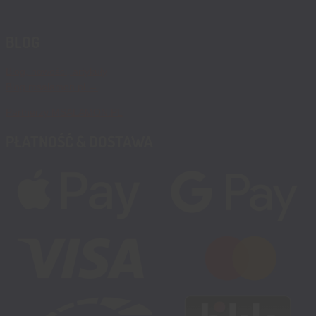
BLOG
Blog, nowości, artykuły
Blog msalamon.pl →
Partnerzy MSALAMON.PL
PŁATNOŚĆ & DOSTAWA