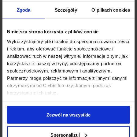
Zgoda
Szczegóły
O plikach cookies
Niniejsza strona korzysta z plików cookie
INNI KUPILI RÓWNIEŻ
Wykorzystujemy pliki cookie do spersonalizowania treści
i reklam, aby oferować funkcje społecznościowe i
analizować ruch w naszej witrynie. Informacje o tym, jak
korzystasz z naszej witryny, udostępniamy partnerom
społecznościowym, reklamowym i analitycznym.
Partnerzy mogą połączyć te informacje z innymi danymi
otrzymanymi od Ciebie lub uzyskanymi podczas
Dzisiaj dla każdego nowego SUBSKRYBENTA mamy naszą
korzystania z ich usług.
PCB breadboard MSALAMON
– PCB dodajemy do
zamówień o wartości minimum 50 zł
.
Zezwól na wszystkie
Imię
*
Przewody Połączeniowe 20cm 40szt
Przewody Połączeniowe 20cm 40szt
Żeńsko-Żeńskie
Żeńsko-Męskie
Spersonalizuj