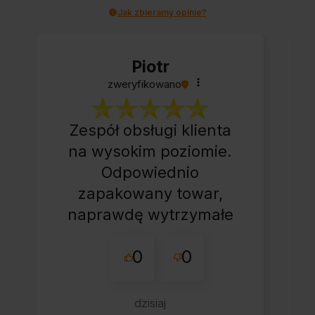
Jak zbieramy opinie?
Piotr
zweryfikowano
Zespół obsługi klienta
na wysokim poziomie.
Odpowiednio
zapakowany towar,
naprawdę wytrzymałe
opakowanie.
0
0
Wszystko ok, bez
zbędnej zwłoki.
Jestem pozytywnie
dzisiaj