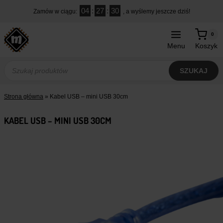
Przejdź
04
:
27
:
29
Zamów w ciągu:
, a wyślemy jeszcze dziś!
do
treści
0
Menu
Koszyk
Wyszukiwarka
produktów
SZUKAJ
Strona główna
»
Kabel USB – mini USB 30cm
KABEL USB – MINI USB 30CM