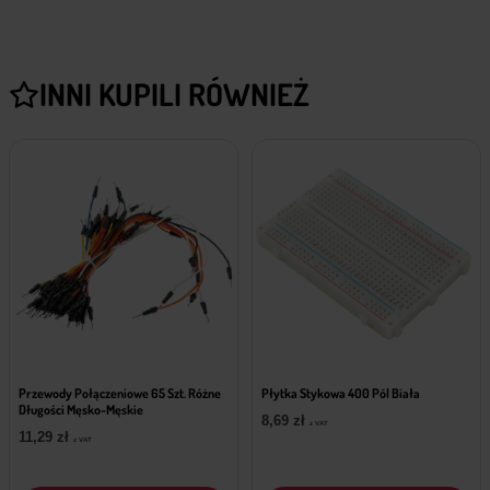
INNI KUPILI RÓWNIEŻ
Przewody Połączeniowe 65 Szt. Różne
Płytka Stykowa 400 Pól Biała
Długości Męsko-Męskie
8,69
zł
z VAT
11,29
zł
z VAT