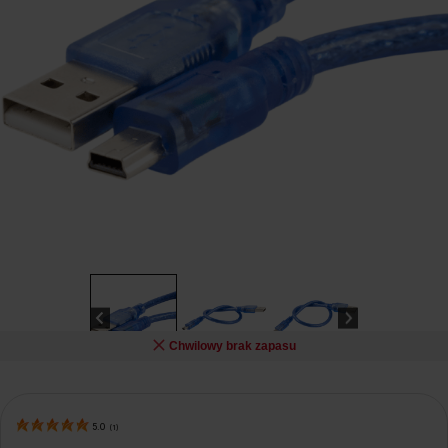
Chwilowy brak zapasu
5.0
(
1
)