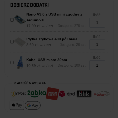
DOBIERZ DODATKI
Nano V3.0 z USB mini zgodny z
Ilość:
Arduino®
17,99
zł
/ szt.
Dostępne: 276 szt.
z VAT
Ilość:
Płytka stykowa 400 pól biała
8,69
zł
/ szt.
Dostępne: 26 szt.
z VAT
Ilość:
Kabel USB micro 30cm
10,59
zł
/ szt.
Dostępne: 100 szt.
z VAT
PŁATNOŚĆ & WYSYŁKA