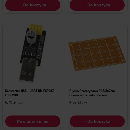
+ Do koszyka
+ Do koszyka
Konwerter USB – UART Dla ESP01 Z
Płytka Prototypowa PCB 5x7cm
ESP8266
Uniwersalna Jednostronna
6,79
zł
4,67
zł
z VAT
z VAT
Powiadom mnie
+ Do koszyka