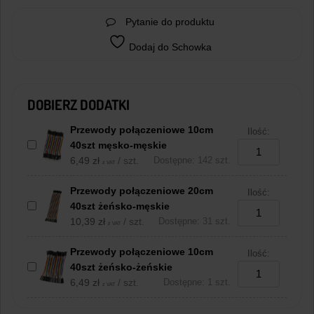
Pytanie do produktu
Dodaj do Schowka
DOBIERZ DODATKI
Przewody połączeniowe 10cm
Ilość:
40szt męsko-męskie
6,49
zł
/ szt.
Dostępne: 142 szt.
z VAT
Przewody połączeniowe 20cm
Ilość:
40szt żeńsko-męskie
10,39
zł
/ szt.
Dostępne: 31 szt.
z VAT
Przewody połączeniowe 10cm
Ilość:
40szt żeńsko-żeńskie
6,49
zł
/ szt.
Dostępne: 1 szt.
z VAT