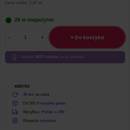
Cena netto:
7,07
zł
26 w magazynie
ilość
Płytka
+ Do koszyka
stykowa
400
pól
Zdobądź
869
Punktów
za ten produkt.
biała
KORZYŚCI
30 dni
na zwrot
Od 300 zł
wysyłka gratis
Wysyłka
z Polski
w
24h
Wsparcie
inżyniera