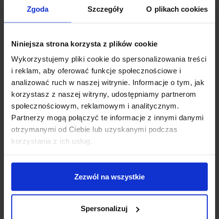
Ilość pól:
400
Zgoda
Szczegóły
O plikach cookies
Wymiary: 82 x 55 mm
Dwie linie zasilające
Kolor: biały
Niniejsza strona korzysta z plików cookie
Waga: 37 g
Wykorzystujemy pliki cookie do spersonalizowania treści
i reklam, aby oferować funkcje społecznościowe i
analizować ruch w naszej witrynie. Informacje o tym, jak
korzystasz z naszej witryny, udostępniamy partnerom
społecznościowym, reklamowym i analitycznym.
Partnerzy mogą połączyć te informacje z innymi danymi
otrzymanymi od Ciebie lub uzyskanymi podczas
korzystania z ich usług.
Zezwól na wszystkie
Spersonalizuj