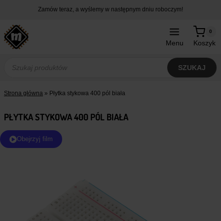
Przejdź
Zamów teraz, a wyślemy w następnym dniu roboczym!
do
treści
0
Menu
Koszyk
Wyszukiwarka
produktów
SZUKAJ
Strona główna
»
Płytka stykowa 400 pól biała
PŁYTKA STYKOWA 400 PÓL BIAŁA
Obejrzyj film