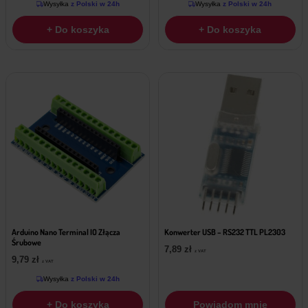
Wysyłka
z Polski w 24h
Wysyłka
z Polski w 24h
+ Do koszyka
+ Do koszyka
Arduino Nano Terminal IO Złącza
Konwerter USB – RS232 TTL PL2303
Śrubowe
7,89
zł
z VAT
9,79
zł
z VAT
Wysyłka
z Polski w 24h
+ Do koszyka
Powiadom mnie