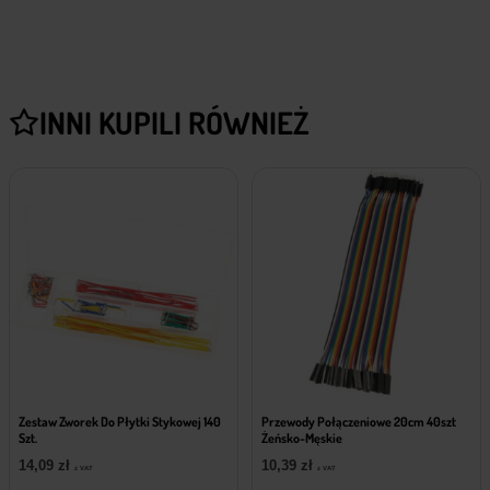
INNI KUPILI RÓWNIEŻ
Zestaw Zworek Do Płytki Stykowej 140
Przewody Połączeniowe 20cm 40szt
Szt.
Żeńsko-Męskie
14,09
zł
10,39
zł
z VAT
z VAT