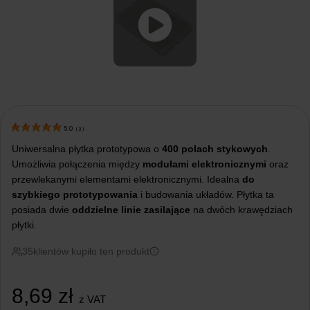
5.0
(
3
)
Uniwersalna płytka prototypowa o
400 polach stykowych
.
Umożliwia połączenia między
modułami elektronicznymi
oraz
przewlekanymi elementami elektronicznymi. Idealna
do
szybkiego prototypowania
i budowania układów. Płytka ta
posiada dwie
oddzielne linie zasilające
na dwóch krawędziach
płytki.
35
klientów kupiło ten produkt
8,69
zł
z VAT