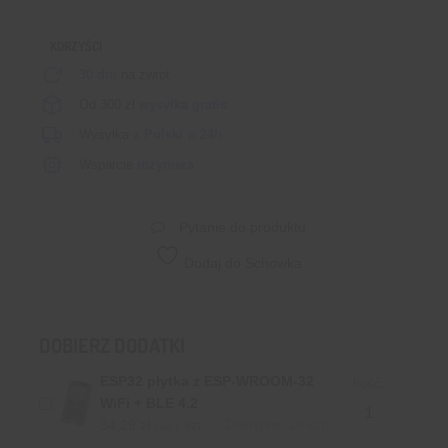
KORZYŚCI
30 dni
na zwrot
Od 300 zł
wysyłka gratis
Wysyłka
z Polski
w
24h
Wsparcie
inżyniera
Pytanie do produktu
Dodaj do Schowka
DOBIERZ DODATKI
ESP32 płytka z ESP-WROOM-32
Ilość:
WiFi + BLE 4.2
34,29
zł
/ szt.
Dostępne: 20 szt.
z VAT