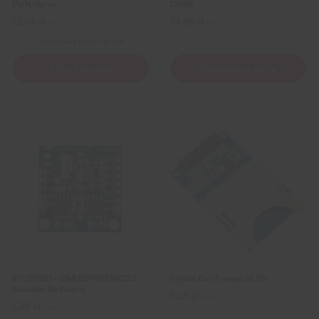
PWM/Servo
L298N
22,69
zł
14,09
zł
z VAT
z VAT
Wysyłka
z Polski w 24h
+ Do koszyka
Powiadom mnie
RTC DS1307 + 32kB EEPROM 24C32 Z
Czytnik Kart Pamięci SD SPI
Gniazdem Na Baterię
5,19
zł
z VAT
5,89
zł
z VAT