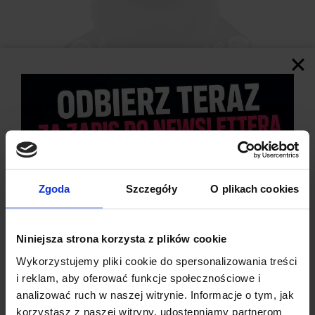
Zgoda
Szczegóły
O plikach cookies
SPECYFIKACJA TECHNICZNA
Typ:
Joystick analogowy 3-osiowy z przyciskiem
Niniejsza strona korzysta z plików cookie
Osie analogowe:
X, Y (potencjometry)
Wykorzystujemy pliki cookie do spersonalizowania treści
Przycisk (mikroswitch):
oś Z
i reklam, aby oferować funkcje społecznościowe i
Wymiary modułu:
34 x 27 mm
analizować ruch w naszej witrynie. Informacje o tym, jak
Wysokość całkowita:
32 mm
korzystasz z naszej witryny, udostępniamy partnerom
Waga:
9,84 g