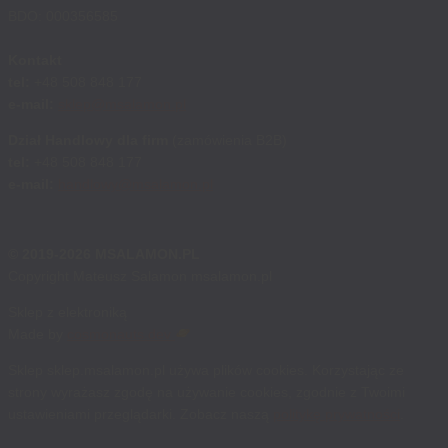
BDO: 000356585
Kontakt
tel:
+48 508 848 177
e-mail:
sklep@msalamon.pl
Dział Handlowy dla firm
(zamówienia B2B)
tel:
+48 508 848 177
e-mail:
handlowy@msalamon.pl
© 2019-2026 MSALAMON.PL
Copyright Mateusz Salamon msalamon.pl
Sklep z elektroniką
Made by
cosmonauts.dev
Sklep sklep.msalamon.pl używa plików cookies. Korzystając ze
strony wyrażasz zgodę na używanie cookies, zgodnie z Twoimi
ustawieniami przeglądarki. Zobacz naszą
politykę prywatności
.