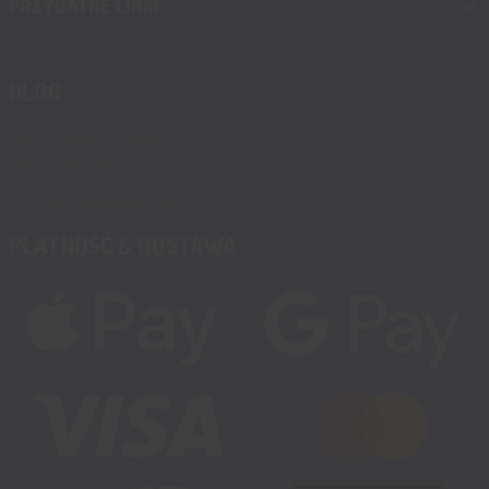
PRZYDATNE LINKI
BLOG
Blog, nowości, artykuły
Blog msalamon.pl →
Partnerzy MSALAMON.PL
PŁATNOŚĆ & DOSTAWA