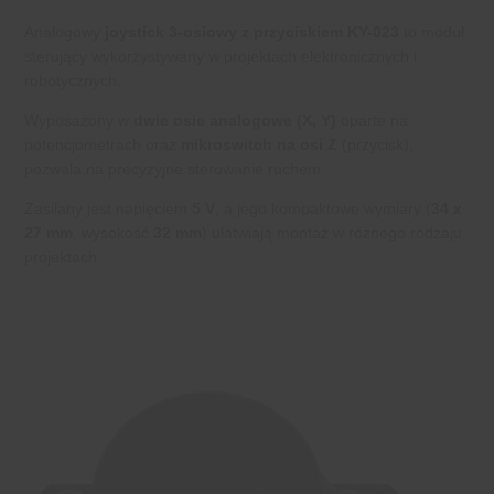
Analogowy
joystick 3-osiowy z przyciskiem KY-023
to moduł
sterujący wykorzystywany w projektach elektronicznych i
robotycznych.
Wyposażony w
dwie osie analogowe (X, Y)
oparte na
potencjometrach oraz
mikroswitch na osi Z
(przycisk),
pozwala na precyzyjne sterowanie ruchem.
Zasilany jest napięciem
5 V
, a jego kompaktowe wymiary (
34 x
27 mm
, wysokość
32 mm
) ułatwiają montaż w różnego rodzaju
projektach.