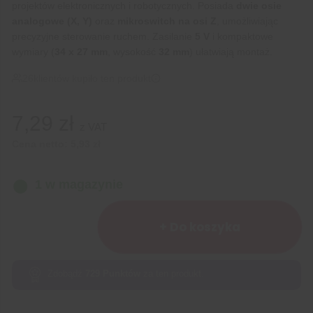
projektów elektronicznych i robotycznych. Posiada
dwie osie
analogowe (X, Y)
oraz
mikroswitch na osi Z
, umożliwiając
precyzyjne sterowanie ruchem. Zasilanie
5 V
i kompaktowe
wymiary (
34 x 27 mm
, wysokość
32 mm
) ułatwiają montaż.
26
klientów kupiło ten produkt
7,29
zł
z VAT
Cena netto:
5,93
zł
1 w magazynie
ilość
Joystick
+ Do koszyka
analogowy
3-
osiowy
Zdobądź
729
Punktów
za ten produkt.
z
przyciskiem