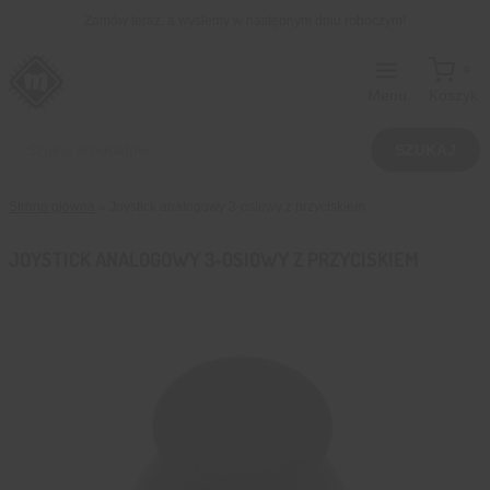
Przejdź
Zamów teraz, a wyślemy w następnym dniu roboczym!
do
treści
0
Menu
Koszyk
Wyszukiwarka
produktów
SZUKAJ
Strona główna
»
Joystick analogowy 3-osiowy z przyciskiem
JOYSTICK ANALOGOWY 3-OSIOWY Z PRZYCISKIEM