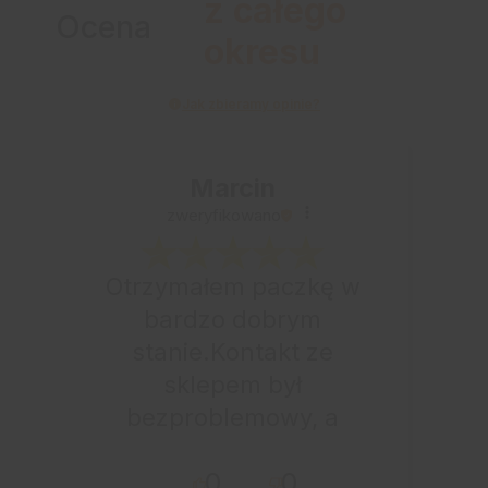
z całego
Ocena
okresu
Jak zbieramy opinie?
Marcin
zweryfikowano
Otrzymałem paczkę w
bardzo dobrym
stanie.Kontakt ze
sklepem był
bezproblemowy, a
całe zamówienie
0
0
przebiegło sprawnie.