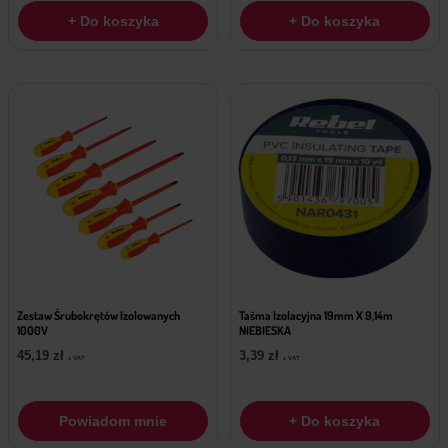
+ Do koszyka
+ Do koszyka
Zestaw Śrubokrętów Izolowanych
Taśma Izolacyjna 19mm X 9,14m
1000V
NIEBIESKA
45,19
zł
3,39
zł
z VAT
z VAT
Powiadom mnie
+ Do koszyka