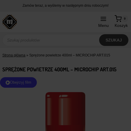
Przejdź
Zamów teraz, a wyślemy w następnym dniu roboczym!
do
treści
0
Menu
Koszyk
Wyszukiwarka
produktów
SZUKAJ
Strona główna
»
Sprężone powietrze 400ml – MICROCHIP ART.015
SPRĘŻONE POWIETRZE 400ML – MICROCHIP ART.015
Obejrzyj film