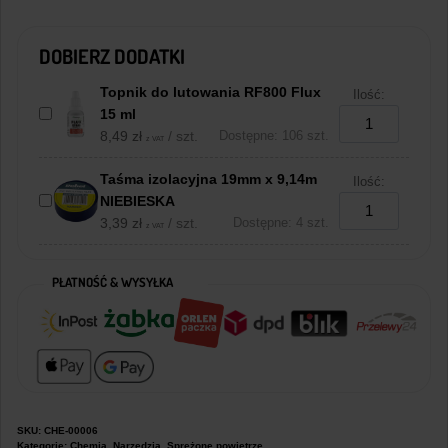
DOBIERZ DODATKI
Topnik do lutowania RF800 Flux
Ilość:
15 ml
8,49
zł
/ szt.
Dostępne: 106 szt.
z VAT
Taśma izolacyjna 19mm x 9,14m
Ilość:
NIEBIESKA
3,39
zł
/ szt.
Dostępne: 4 szt.
z VAT
PŁATNOŚĆ & WYSYŁKA
SKU:
CHE-00006
Kategorie:
Chemia
,
Narzędzia
,
Sprężone powietrze