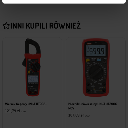
INNI KUPILI RÓWNIEŻ
Miernik Cęgowy UNI-T UT202+
Miernik Uniwersalny UNI-T UT890C
NCV
121,79
zł
z VAT
107,09
zł
z VAT