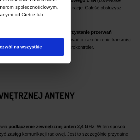
t
aktywowanie wzmacniacza radiowego LNA
(Low-Noise
artnerom społecznościowym,
isz się martwić o dodatkowe konfiguracje. Całość obsłużysz
anymi od Ciebie lub
ntrolera.
nież
pin IRQ
. Pozwala on na
wykorzystanie przerwań
1+. Nie musisz cyklicznie odpytywać o zakończenie transmisji
ezwól na wszystkie
 radiowy sam o tym powiadomi mikrokontroler.
EWNĘTRZNEJ ANTENY
iwia
podłączenie zewnętrznej anten 2,4 GHz
. W ten sposób
yć zasięg komunikacji radiowej. Jest to szczególnie przydatne