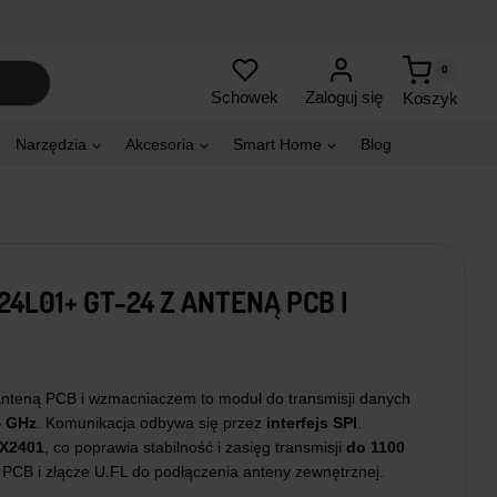
0
Zaloguj się
Schowek
Koszyk
Narzędzia
Akcesoria
Smart Home
Blog
L01+ GT-24 Z ANTENĄ PCB I
nteną PCB i wzmacniaczem to moduł do transmisji danych
4 GHz
. Komunikacja odbywa się przez
interfejs SPI
.
X2401
, co poprawia stabilność i zasięg transmisji
do 1100
PCB i złącze U.FL do podłączenia anteny zewnętrznej.