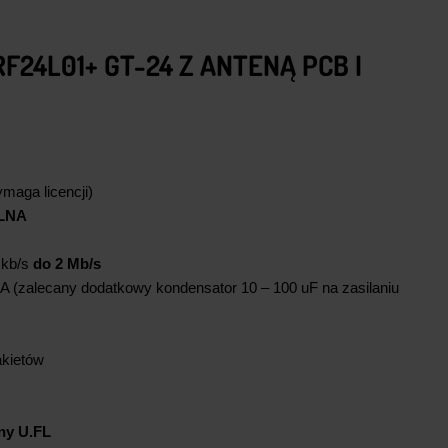
F24L01+ GT-24 Z ANTENĄ PCB I
aga licencji)
LNA
 kb/s
do 2 Mb/s
A (zalecany dodatkowy kondensator 10 – 100 uF na zasilaniu
akietów
ny U.FL