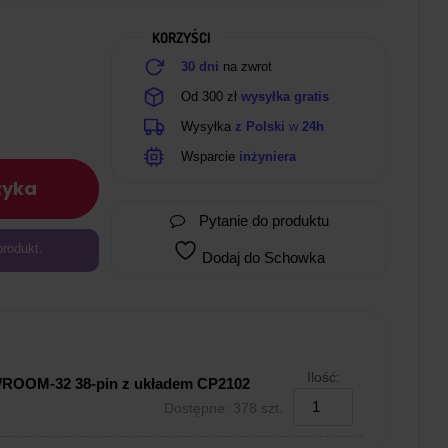
KORZYŚCI
30 dni
na zwrot
Od 300 zł
wysyłka gratis
Wysyłka
z Polski
w
24h
Wsparcie
inżyniera
zyka
Pytanie do produktu
produkt.
Dodaj do Schowka
Ilość:
WROOM-32 38-pin z układem CP2102
Dostępne: 378 szt.