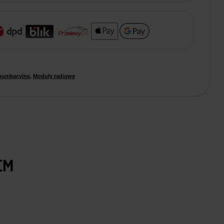
unikacyjne
,
Moduły radiowe
EM