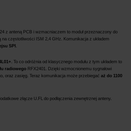
24 z anteną PCB i wzmacniaczem to moduł przeznaczony do
ą na częstotliwości ISM 2,4 GHz. Komunikacja z układem
ejsu SPI
.
4L01+
. To co odróżnia od klasycznego modułu z tym układem to
łu radiowego
RFX2401. Dzięki wzmocnionemu sygnałowi
jo, oraz zasięg. Teraz komunikacja może przebiegać
aż do 1100
datkowe złącze U.FL do podłączenia zewnętrznej anteny.