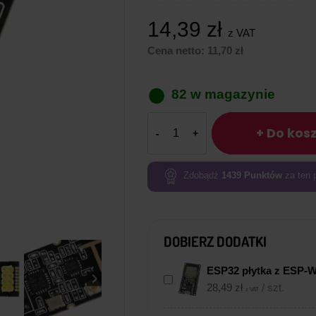
14,39
zł
z VAT
Cena netto:
11,70
zł
82 w magazynie
ilość
+ Do kos
Moduł
radiowy
nRF24L01+
Zdobądź
1439
Punktów
za ten 
GT-
24
z
DOBIERZ DODATKI
anteną
PCB
ESP32 płytka z ESP-
i
28,49
zł
/ szt.
wzmacniaczem
z VAT