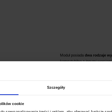
Moduł posiada
dwa rodzaje w
kompatybilne z innymi wersja
Obok złącza z rastrem 1,27″ zn
elementy modułu znajdują się po
nRF24L01+ bezpośrednio na 
Szczegóły
elektroniki.
 plików cookie
Pin
sterujący CE ma podwójną
do spersonalizowania treści i reklam, aby oferować funkcje sp