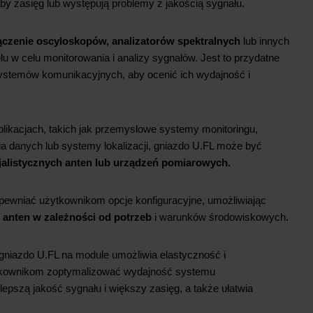
y zasięg lub występują problemy z jakością sygnału.
ączenie oscyloskopów, analizatorów spektralnych
lub innych
 w celu monitorowania i analizy sygnałów. Jest to przydatne
systemów komunikacyjnych, aby ocenić ich wydajność i
plikacjach, takich jak przemysłowe systemy monitoringu,
a danych lub systemy lokalizacji, gniazdo U.FL może być
jalistycznych anten lub urządzeń pomiarowych.
ewniać użytkownikom opcje konfiguracyjne, umożliwiając
 anten w zależności od potrzeb
i warunków środowiskowych.
niazdo U.FL na module umożliwia elastyczność i
tkownikom zoptymalizować wydajność systemu
epszą jakość sygnału i większy zasięg, a także ułatwia