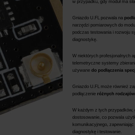
w przypadku, gdy moduł ma słab
Gniazdo U.FL pozwala na
podł
narzędzi pomiarowych do modułu
podczas testowania i rozwoju 
diagnostykę.
W niektórych profesjonalnych a
telemetryczne systemy zbierani
używane
do podłączenia spec
Gniazdo U.FL może również zap
podłączenie
różnych rodzajów
W każdym z tych przypadków, g
dostosowanie, co pozwala uży
komunikacyjnego, zapewniając l
diagnostykę i testowanie.