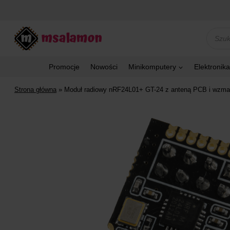
Przejdź
do
treści
Wyszu
produk
Promocje
Nowości
Minikomputery
Elektronika
Strona główna
»
Moduł radiowy nRF24L01+ GT-24 z anteną PCB i wzm