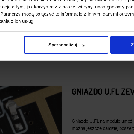
nRF24L01+. Drugą z funkcji jes
ormacje o tym, jak korzystasz z naszej witryny, udostępniamy p
Amplifier). Dzięki temu nie mus
Partnerzy mogą połączyć te informacje z innymi danymi otrzym
wygodnie jednym pinem mikroko
nia z ich usług.
Na module wyprowadzono rów
pochodzących z układu nRF24L0
Spersonalizuj
Z
lub o nadchodzące dane. Układ
GNIAZDO U.FL Z
Gniazdo U.FL na module umożl
można jeszcze bardziej poszerz