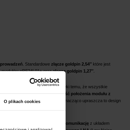
yprowadzeń
. Standardowe
złącze goldpin 2,54″
które jest
mi modułów nRF24L01+ oraz
złącze goldpin 1,27″
.
ajdują się
piny krawędziowe
. Dzięki temu, że wszystkie
 jednej stronie PCB, jest
możliwość położenia modułu z
płycie PCB
Twojego urządzenia. Znacząco upraszcza to design
O plikach cookies
 funkcję.
Po pierwsze
aktywuje komunikację
z układem
ołecznościowe i analizować