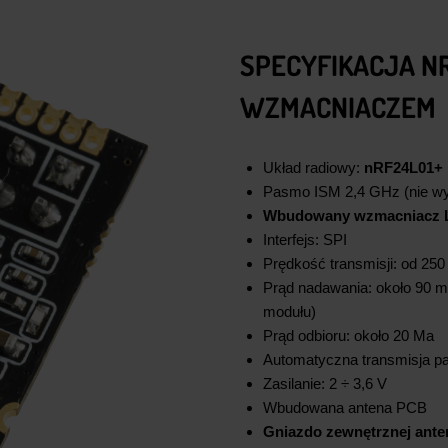
SPECYFIKACJA NR
WZMACNIACZEM
Układ radiowy:
nRF24L01+
Pasmo ISM 2,4 GHz (nie wym
Wbudowany wzmacniacz 
Interfejs: SPI
Prędkość transmisji: od 250
Prąd nadawania: około 90 m
modułu)
Prąd odbioru: około 20 Ma
Automatyczna transmisja p
Zasilanie: 2 ÷ 3,6 V
Wbudowana antena PCB
Gniazdo zewnętrznej ante