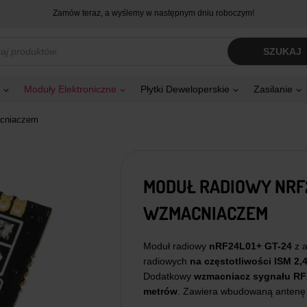
Zamów teraz, a wyślemy w następnym dniu roboczym!
kiwarka
SZUKAJ
tów
Moduły Elektroniczne
Płytki Deweloperskie
Zasilanie
acniaczem
MODUŁ RADIOWY NRF24
WZMACNIACZEM
Moduł radiowy
nRF24L01+ GT-24
z a
radiowych
na częstotliwości ISM 2,
Dodatkowy
wzmacniacz sygnału
RF
metrów
. Zawiera wbudowaną antenę 