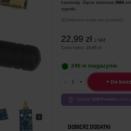
transmisję. Złącze antenowe
SMA
umo
sygnału.
10
klientów kupiło ten produkt
22,99
zł
z VAT
Cena netto:
18,69
zł
246 w magazynie
ilość
+ Do kos
Moduł
nadajnika-
odbiornika
Zdobądź
2299
Punktów
za ten 
Radiowego
CC1101
433MHz
DOBIERZ DODATKI
z