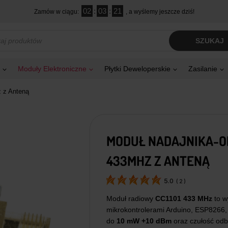
02
:
03
:
20
Zamów w ciągu:
, a wyślemy jeszcze dziś!
kiwarka
SZUKAJ
tów
Moduły Elektroniczne
Płytki Deweloperskie
Zasilanie
 z Anteną
MODUŁ NADAJNIKA-OD
433MHZ Z ANTENĄ
5.0
(
2
)
Moduł radiowy
CC1101 433 MHz
to w
mikrokontrolerami Arduino, ESP8266
do
10 mW +10 dBm
oraz czułość odb