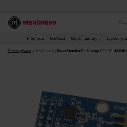
Przejdź
do
treści
Wyszu
produk
Promocje
Nowości
Minikomputery
Elektronika
Strona główna
»
Moduł nadajnika-odbiornika Radiowego CC1101 433MHz