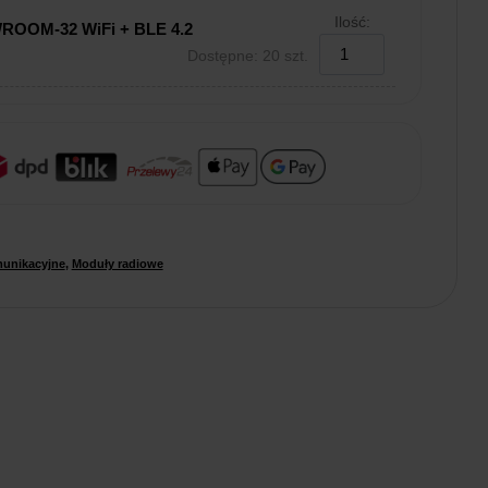
Ilość:
WROOM-32 WiFi + BLE 4.2
Dostępne: 20 szt.
unikacyjne
,
Moduły radiowe