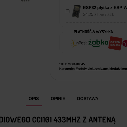
Anteną
ESP32 płytka z ESP-
34,29
zł
/ szt.
z VAT
PŁATNOŚĆ & WYSYŁKA
SKU:
MOD-00045
Kategorie:
Moduły elektroniczne
,
Moduły kom
OPIS
OPINIE
DOSTAWA
DIOWEGO CC1101 433MHZ Z ANTENĄ