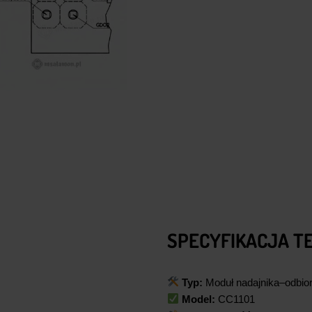
SPECYFIKACJA T
Typ:
Moduł nadajnika–odbior
Model:
CC1101