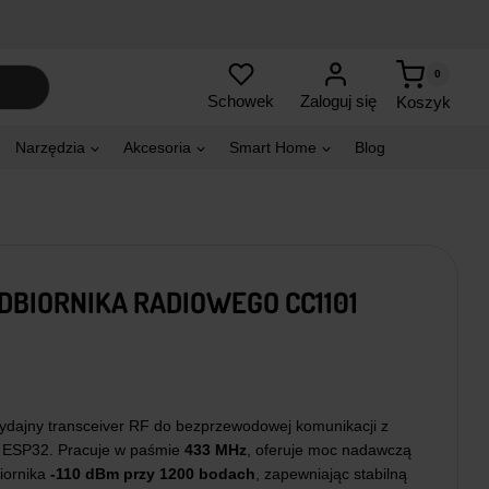
0
Zaloguj się
Schowek
Koszyk
Narzędzia
Akcesoria
Smart Home
Blog
BIORNIKA RADIOWEGO CC1101
ydajny transceiver RF do bezprzewodowej komunikacji z
, ESP32. Pracuje w paśmie
433 MHz
, oferuje moc nadawczą
iornika
-110 dBm przy 1200 bodach
, zapewniając stabilną