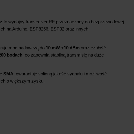
z
to wydajny transceiver RF przeznaczony do bezprzewodowej
tych na Arduino, ESP8266, ESP32 oraz innych
feruje moc nadawczą do
10 mW +10 dBm
oraz czułość
200 bodach
, co zapewnia stabilną transmisję na duże
we
SMA
, gwarantuje solidną jakość sygnału i możliwość
ych o większym zysku.