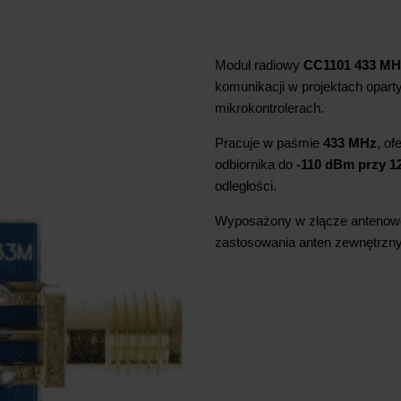
Moduł radiowy
CC1101 433 MH
komunikacji w projektach opar
mikrokontrolerach.
Pracuje w paśmie
433 MHz
, o
odbiornika do
-110 dBm przy 1
odległości.
Wyposażony w złącze anteno
zastosowania anten zewnętrzn