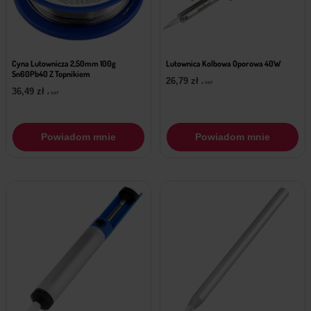
Cyna Lutownicza 2,50mm 100g
Lutownica Kolbowa Oporowa 40W
Sn60Pb40 Z Topnikiem
26,79
zł
z VAT
36,49
zł
z VAT
Powiadom mnie
Powiadom mnie