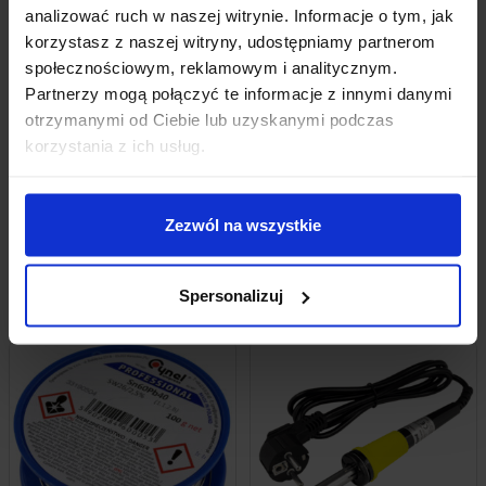
analizować ruch w naszej witrynie. Informacje o tym, jak
korzystasz z naszej witryny, udostępniamy partnerom
OPINIE
społecznościowym, reklamowym i analitycznym.
Partnerzy mogą połączyć te informacje z innymi danymi
DOSTAWA
otrzymanymi od Ciebie lub uzyskanymi podczas
korzystania z ich usług.
Zezwól na wszystkie
INNI KUPILI RÓWNIEŻ
Spersonalizuj