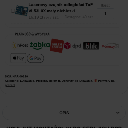
Laserowy czujnik odległości ToF
Ilość:
VL53L0X mały niebieski
16,19
zł
/ szt.
Dostępne: 40 szt.
z VAT
PŁATNOŚĆ & WYSYŁKA
SKU:
NAR-00120
Kategorie:
Lutowanie
,
Prezenty do 50 zł
,
Uchwyty do lutowania
,
Pomysły na
prezent
OPIS