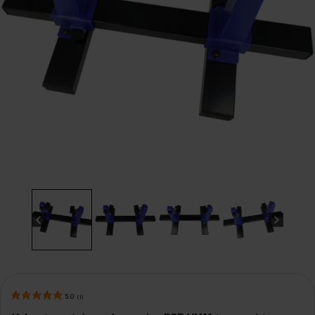
5.0
(
1
)