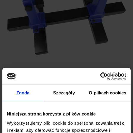
DANE TECHNICZNE:
Zgoda
Szczegóły
O plikach cookies
Maksymalny rozmiar płytki:
200 x 140 mm
Niniejsza strona korzysta z plików cookie
Wymiary:
300 x 165 x 125 mm
Waga:
ok 450 g
Wykorzystujemy pliki cookie do spersonalizowania treści
i reklam, aby oferować funkcje społecznościowe i