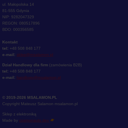
ul. Małopolska 14
81-555 Gdynia
NIP: 9282047329
REGON: 080517896
BDO: 000356585
Kontakt
tel:
+48 508 848 177
e-mail:
sklep@msalamon.pl
Dział Handlowy dla firm
(zamówienia B2B)
tel:
+48 508 848 177
e-mail:
handlowy@msalamon.pl
© 2019-2026 MSALAMON.PL
Copyright Mateusz Salamon msalamon.pl
Sklep z elektroniką
Made by
cosmonauts.dev