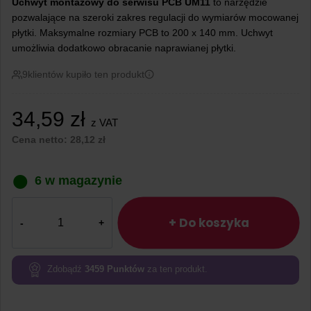
Uchwyt montażowy do serwisu PCB UM11
to narzędzie
pozwalające na szeroki zakres regulacji do wymiarów mocowanej
płytki. Maksymalne rozmiary PCB to 200 x 140 mm. Uchwyt
umożliwia dodatkowo obracanie naprawianej płytki.
9
klientów kupiło ten produkt
34,59
zł
z VAT
Cena netto:
28,12
zł
6 w magazynie
ilość
Uchwyt
+ Do koszyka
montażowy
do
serwisu
Zdobądź
3459
Punktów
za ten produkt.
PCB
UM11