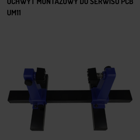
UCHWYT MONTAŻOWY DO SERWISU PCB
UM11