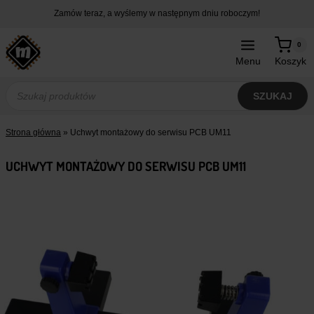
Przejdź
Zamów teraz, a wyślemy w następnym dniu roboczym!
do
treści
0
Menu
Koszyk
Wyszukiwarka
produktów
SZUKAJ
Strona główna
»
Uchwyt montażowy do serwisu PCB UM11
UCHWYT MONTAŻOWY DO SERWISU PCB UM11