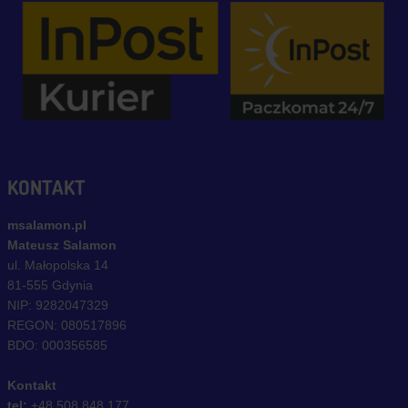
KONTAKT
msalamon.pl
Mateusz Salamon
ul. Małopolska 14
81-555 Gdynia
NIP: 9282047329
REGON: 080517896
BDO: 000356585
Kontakt
tel:
+48 508 848 177