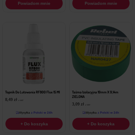
Powiadom mnie
Powiadom mnie
Topnik Do Lutowania RF800 Flux 15 Ml
Taśma Izolacyjna 19mm X 9,14m
ZIELONA
8,49
zł
z VAT
3,09
zł
z VAT
Wysyłka
z Polski w 24h
Wysyłka
z Polski w 24h
+ Do koszyka
+ Do koszyka