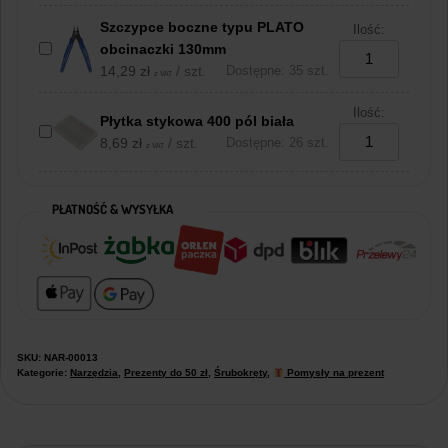
Szczypce boczne typu PLATO
Ilość:
obcinaczki 130mm
14,29
zł
/ szt.
Dostępne: 35 szt.
z VAT
Ilość:
Płytka stykowa 400 pól biała
8,69
zł
/ szt.
Dostępne: 26 szt.
z VAT
PŁATNOŚĆ & WYSYŁKA
SKU:
NAR-00013
Kategorie:
Narzędzia
,
Prezenty do 50 zł
,
Śrubokręty
,
Pomysły na prezent