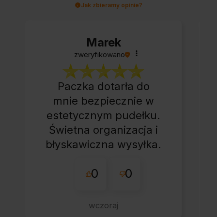
Jak zbieramy opinie?
Marek
zweryfikowano
Paczka dotarła do
mnie bezpiecznie w
estetycznym pudełku.
Świetna organizacja i
błyskawiczna wysyłka.
Korzystam z tego
0
0
sklepu nie pierwszy
raz - zawsze
wszystko perfekt.
wczoraj