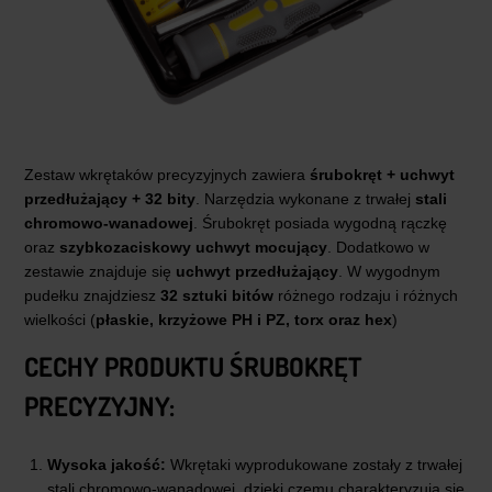
Zestaw wkrętaków precyzyjnych zawiera
śrubokręt + uchwyt
przedłużający + 32 bity
. Narzędzia wykonane z trwałej
stali
chromowo-wanadowej
. Śrubokręt posiada wygodną rączkę
oraz
szybkozaciskowy uchwyt mocujący
. Dodatkowo w
zestawie znajduje się
uchwyt przedłużający
. W wygodnym
pudełku znajdziesz
32 sztuki bitów
różnego rodzaju i różnych
wielkości (
płaskie, krzyżowe PH i PZ, torx oraz hex
)
CECHY PRODUKTU ŚRUBOKRĘT
PRECYZYJNY:
Wysoka jakość:
Wkrętaki wyprodukowane zostały z trwałej
stali chromowo-wanadowej, dzięki czemu charakteryzują się