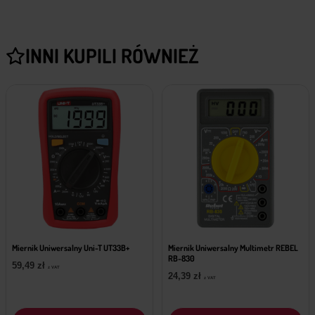
INNI KUPILI RÓWNIEŻ
Miernik Uniwersalny Uni-T UT33B+
Miernik Uniwersalny Multimetr REBEL
RB-830
59,49
zł
z VAT
24,39
zł
z VAT