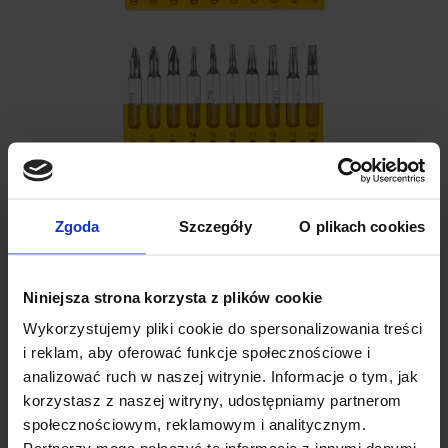
Zgoda
Szczegóły
O plikach cookies
Niniejsza strona korzysta z plików cookie
Wykorzystujemy pliki cookie do spersonalizowania treści
SPECYFIKACJA ZESTAWU REBEL
i reklam, aby oferować funkcje społecznościowe i
analizować ruch w naszej witrynie. Informacje o tym, jak
korzystasz z naszej witryny, udostępniamy partnerom
Producent: Rebel
społecznościowym, reklamowym i analitycznym.
Model: RB-1102
Typ: wkrętaki precyzyjne