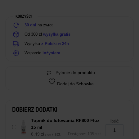
KORZYŚCI
30 dni
na zwrot
Od 300 zł
wysyłka gratis
Wysyłka
z Polski
w
24h
Wsparcie
inżyniera
Pytanie do produktu
Dodaj do Schowka
DOBIERZ DODATKI
Topnik do lutowania RF800 Flux
Ilość:
15 ml
8,49
zł
/ szt.
Dostępne: 105 szt.
z VAT