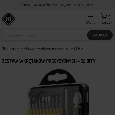
Przejdź
Zamów teraz, a wyślemy w następnym dniu roboczym!
do
treści
0
Menu
Koszyk
Wyszukiwarka
produktów
SZUKAJ
Strona główna
»
Zestaw wkrętaków precyzyjnych + 32 bity
ZESTAW WKRĘTAKÓW PRECYZYJNYCH + 32 BITY