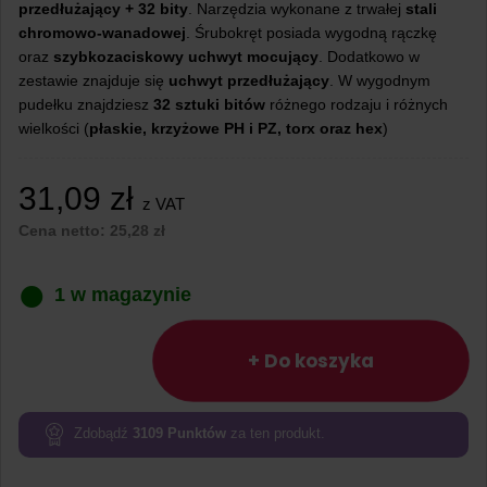
przedłużający + 32 bity
. Narzędzia wykonane z trwałej
stali
chromowo-wanadowej
. Śrubokręt posiada wygodną rączkę
oraz
szybkozaciskowy uchwyt mocujący
. Dodatkowo w
zestawie znajduje się
uchwyt przedłużający
. W wygodnym
pudełku znajdziesz
32 sztuki bitów
różnego rodzaju i różnych
wielkości (
płaskie, krzyżowe PH i PZ, torx oraz hex
)
31,09
zł
z VAT
Cena netto:
25,28
zł
1 w magazynie
ilość
Zestaw
+ Do koszyka
wkrętaków
precyzyjnych
+
Zdobądź
3109
Punktów
za ten produkt.
32
bity