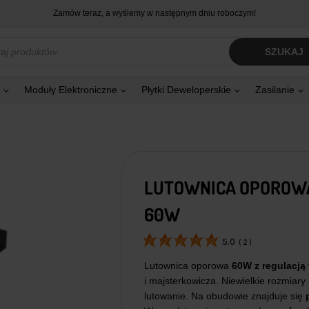
Zamów teraz, a wyślemy w następnym dniu roboczym!
kiwarka
SZUKAJ
tów
Moduły Elektroniczne
Płytki Deweloperskie
Zasilanie
LUTOWNICA OPOROWA
60W
5.0
(
2
)
Lutownica oporowa
60W z regulacją
i majsterkowicza. Niewielkie rozmiary
lutowanie. Na obudowie znajduje się