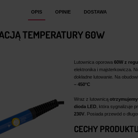
OPIS
OPINIE
DOSTAWA
LACJĄ TEMPERATURY 60W
Lutownica oporowa
60W z regu
elektronika i majsterkowicza. Ni
dokładne lutowanie. Na obudowi
– 450°C
Wraz z lutownicą
otrzymujemy 
dioda LED
, która sygnalizuje 
230V
. Posiada przewód o dług
CECHY PRODUKTU