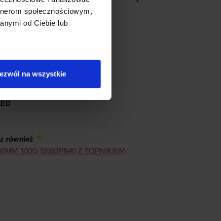
artnerom społecznościowym,
anymi od Ciebie lub
sztuka
ezwól na wszystkie
otu:
200°C – 450°C
LED
sz również
00MM 100G SN60PB40 Z TOPNIKIEM