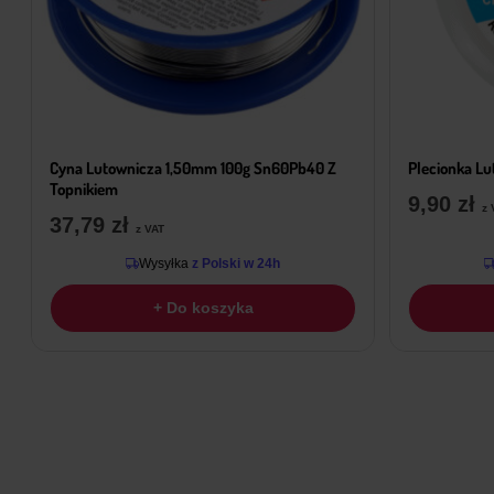
Cyna Lutownicza 1,50mm 100g Sn60Pb40 Z
Plecionka L
Topnikiem
9,90
zł
z 
37,79
zł
z VAT
Wysyłka
z Polski w 24h
+ Do koszyka