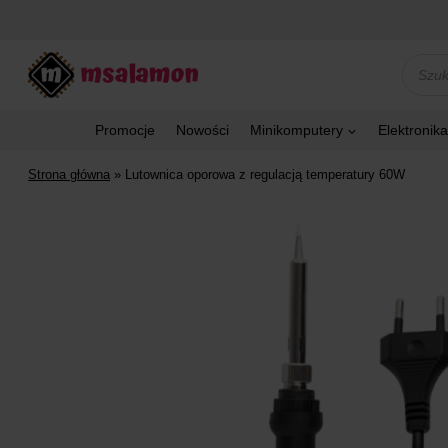
Przejdź
do
treści
Wyszu
produk
Promocje
Nowości
Minikomputery
Elektronika
Strona główna
»
Lutownica oporowa z regulacją temperatury 60W