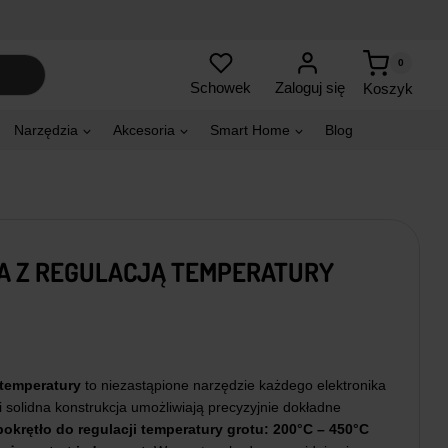
0
Zaloguj się
Schowek
Koszyk
Narzędzia
Akcesoria
Smart Home
Blog
 Z REGULACJĄ TEMPERATURY
 temperatury
to niezastąpione narzędzie każdego elektronika
 i solidna konstrukcja umożliwiają precyzyjnie dokładne
pokrętło do regulacji temperatury grotu:
200°C – 450°C