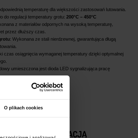
dpowiednią temperaturę dla większości zastosowań lutowania.
o do regulacji temperatury grotu:
200°C – 450°C
konana z materiałów odpornych na wysoką temperaturę,
et przez dłuższy czas.
grotu
: Wykonana ze stali nierdzewnej, gwarantująca długą
towania.
tki czas osiągnięcia wymaganej temperatury dzięki optymalnej
ego.
owy umieszczona jest dioda LED sygnalizująca pracę
O plikach cookies
UTOWNICA Z REGULACJĄ
ołecznościowe i analizować