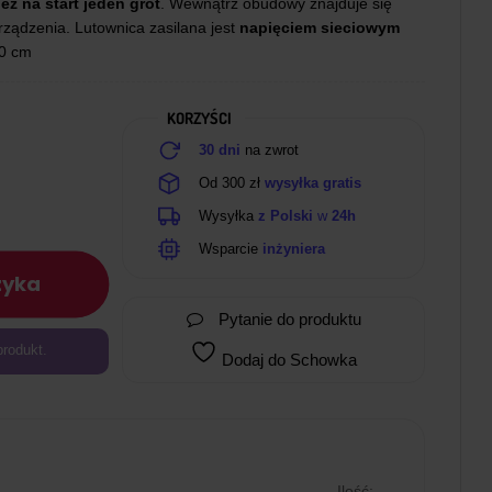
ż na start jeden grot
. Wewnątrz obudowy znajduje się
urządzenia. Lutownica zasilana jest
napięciem sieciowym
10 cm
KORZYŚCI
30 dni
na zwrot
Od 300 zł
wysyłka gratis
Wysyłka
z Polski
w
24h
Wsparcie
inżyniera
zyka
Pytanie do produktu
produkt.
Dodaj do Schowka
Ilość: