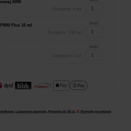
lbowej 60W
Dostępne: 9 szt.
Ilość:
F800 Flux 15 ml
Dostępne: 108 szt.
Ilość:
Dostępne: 1 szt.
 kolbowe
,
Lutownice oporowe
,
Prezenty do 50 zł
,
Pomysły na prezent