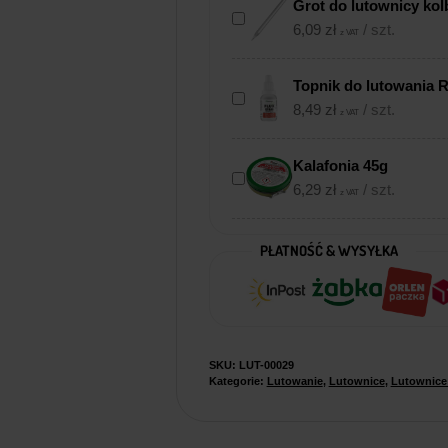
Grot do lutownicy ko
6,09
zł
/ szt.
z VAT
Topnik do lutowania R
8,49
zł
/ szt.
z VAT
Kalafonia 45g
6,29
zł
/ szt.
z VAT
PŁATNOŚĆ & WYSYŁKA
SKU:
LUT-00029
Kategorie:
Lutowanie
,
Lutownice
,
Lutownice