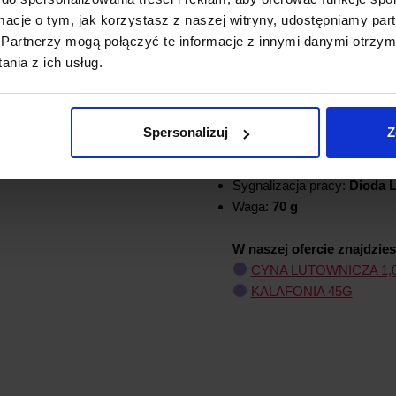
TEMPERATURY
ormacje o tym, jak korzystasz z naszej witryny, udostępniamy p
Partnerzy mogą połączyć te informacje z innymi danymi otrzym
nia z ich usług.
Pobór mocy:
60 W
Zasilanie:
220-230 VAC
Ilość grotów w zestawie:
1 
Spersonalizuj
Z
Regulowana temperatura gr
Regulacja:
Pokrętło
Sygnalizacja pracy:
Dioda 
Waga:
70 g
W naszej ofercie znajdzie
CYNA LUTOWNICZA 1,
KALAFONIA 45G