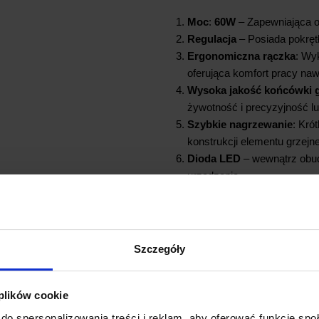
Moc
:
60W
– Zapewniająca o
Regulacja
– Posiada pokrętł
Ergonomiczna rączka
: Wy
oferująca komfort pracy naw
Wysoka jakość końcówki
żywotność i precyzyjność lu
Szybkie nagrzewanie
: Kró
konstrukcji elementu grzejn
Dioda LED
– wewnątrz obud
urządzenia
Szczegóły
 plików cookie
SPECYFIKACJA L
do spersonalizowania treści i reklam, aby oferować funkcje sp