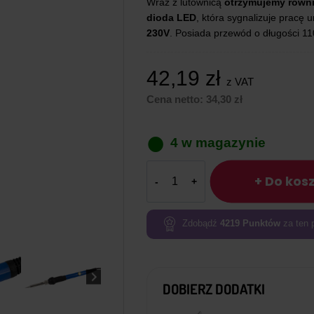
Wraz z lutownicą
otrzymujemy równie
dioda LED
, która sygnalizuje pracę 
230V
. Posiada przewód o długości 1
42,19
zł
z VAT
Cena netto:
34,30
zł
4 w magazynie
ilość
+ Do kos
Lutownica
oporowa
z
Zdobądź
4219
Punktów
za ten 
regulacją
temperatury
60W
DOBIERZ DODATKI