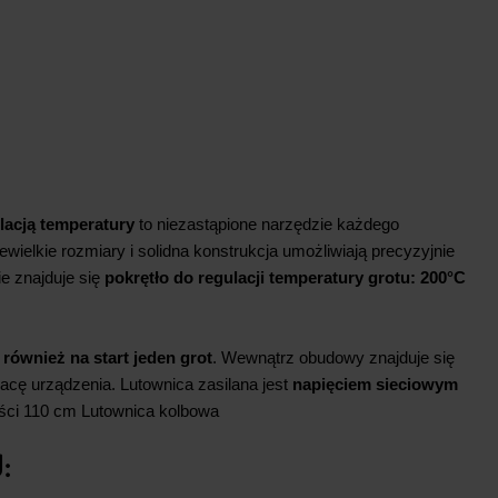
lacją temperatury
to niezastąpione narzędzie każdego
ewielkie rozmiary i solidna konstrukcja umożliwiają precyzyjnie
e znajduje się
pokrętło do regulacji temperatury grotu:
200°C
również na start jeden grot
. Wewnątrz obudowy znajduje się
pracę urządzenia. Lutownica zasilana jest
napięciem sieciowym
ości 110 cm Lutownica kolbowa
: