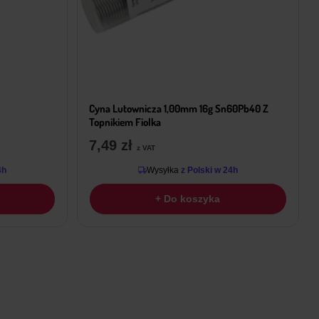
Cyna Lutownicza 1,00mm 16g Sn60Pb40 Z
Topnikiem Fiolka
7,49
zł
z VAT
4h
Wysyłka
z Polski w 24h
+ Do koszyka