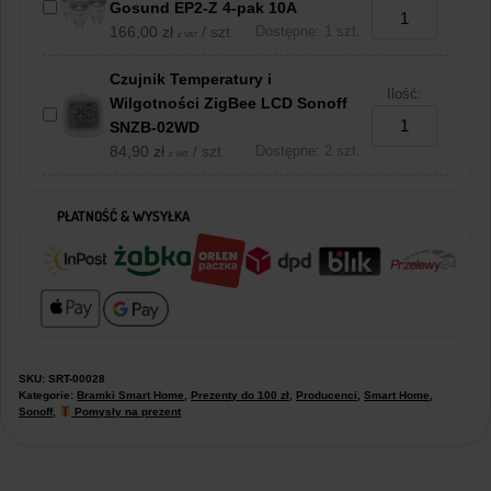
Gosund EP2-Z 4-pak 10A
166,00
zł
/ szt.
Dostępne: 1 szt.
z VAT
Czujnik Temperatury i
Ilość:
Wilgotności ZigBee LCD Sonoff
SNZB-02WD
84,90
zł
/ szt.
Dostępne: 2 szt.
z VAT
PŁATNOŚĆ & WYSYŁKA
SKU:
SRT-00028
Kategorie:
Bramki Smart Home
,
Prezenty do 100 zł
,
Producenci
,
Smart Home
,
Sonoff
,
Pomysły na prezent