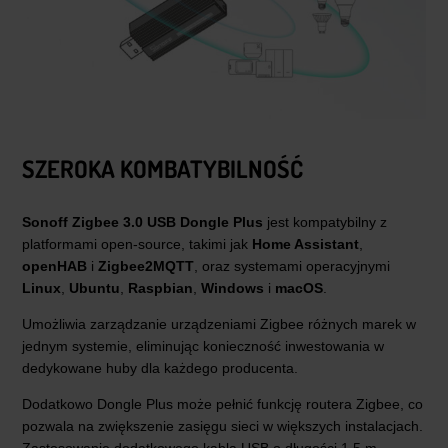
SZEROKA KOMBATYBILNOŚĆ
Sonoff Zigbee 3.0 USB Dongle Plus
jest kompatybilny z
platformami open-source, takimi jak
Home Assistant
,
openHAB
i
Zigbee2MQTT
, oraz systemami operacyjnymi
Linux
,
Ubuntu
,
Raspbian
,
Windows
i
macOS
.
Umożliwia zarządzanie urządzeniami Zigbee różnych marek w
jednym systemie, eliminując konieczność inwestowania w
dedykowane huby dla każdego producenta.
Dodatkowo Dongle Plus może pełnić funkcję routera Zigbee, co
pozwala na zwiększenie zasięgu sieci w większych instalacjach.
Zastosowanie dodatkowego kabla USB o długości 1,5 m