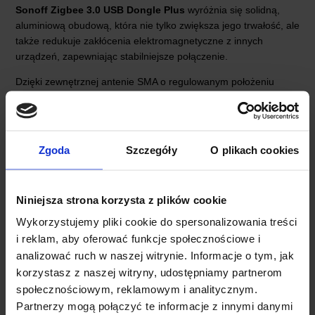
Sonoff Zigbee 3.0 USB Dongle Plus
wyróżnia się solidną,
aluminiową obudową, która nie tylko zwiększa jego trwałość, ale
także redukuje zakłócenia elektromagnetyczne z innych
urządzeń, zapewniając stabilniejsze połączenie.
Dzięki zewnętrznej antenie SMA o regulowanym położeniu
dongle pozwala na precyzyjne dostosowanie ustawienia dla
najlepszego odbioru sygnału. Wzmocniona moc wyjściowa +20
dBm zapewnia aż trzykrotnie większy zasięg sygnału w
porównaniu do standardowych urządzeń Zigbee.
Zgoda
Szczegóły
O plikach cookies
Konstrukcja dongla została więc zaprojektowana tak, aby
zapewnić niezawodne działanie nawet w trudniejszych
Niniejsza strona korzysta z plików cookie
warunkach sieciowych.
Wykorzystujemy pliki cookie do spersonalizowania treści
i reklam, aby oferować funkcje społecznościowe i
analizować ruch w naszej witrynie. Informacje o tym, jak
korzystasz z naszej witryny, udostępniamy partnerom
społecznościowym, reklamowym i analitycznym.
Partnerzy mogą połączyć te informacje z innymi danymi