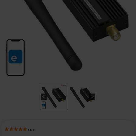
5.0
(
1
)