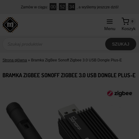
Przejdź
00
:
52
:
33
Zamów w ciągu:
, a wyślemy jeszcze dziś!
do
treści
0
Menu
Koszyk
Wyszukiwarka
produktów
SZUKAJ
Strona główna
»
Bramka ZigBee Sonoff Zigbee 3.0 USB Dongle Plus-E
BRAMKA ZIGBEE SONOFF ZIGBEE 3.0 USB DONGLE PLUS-E