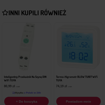
INNI KUPILI RÓWNIEŻ
Inteligentny Przekaźnik Na Szynę DIN
Termo-Higrometr BLOW TU197 WiFi
WiFi TUYA
TUYA
80,99
zł
74,19
zł
z VAT
z VAT
Wysyłka
z Polski w 24h
+ Do koszyka
Powiadom mnie