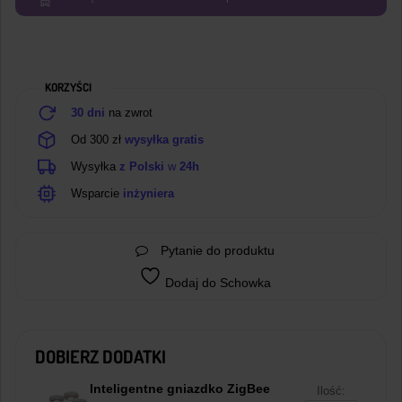
3.0
USB
Dongle
Plus-
KORZYŚCI
E
30 dni
na zwrot
Od 300 zł
wysyłka gratis
Wysyłka
z Polski
w
24h
Wsparcie
inżyniera
Pytanie do produktu
Dodaj do Schowka
DOBIERZ DODATKI
Inteligentne gniazdko ZigBee
Ilość: