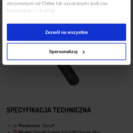
otrzymanymi od Ciebie lub uzyskanymi podczas
korzystania z ich usług.
Zezwól na wszystkie
Spersonalizuj
SPECYFIKACJA TECHNICZNA
Producent
: Sonoff
Model
: Sonoff Zigbee 3.0 USB Dongle Plus