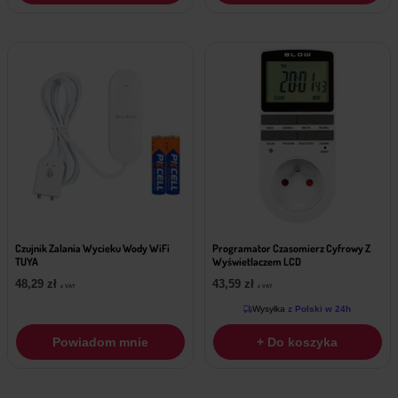
Czujnik Zalania Wycieku Wody WiFi
Programator Czasomierz Cyfrowy Z
TUYA
Wyświetlaczem LCD
48,29
zł
43,59
zł
z VAT
z VAT
Wysyłka
z Polski w 24h
Powiadom mnie
+ Do koszyka