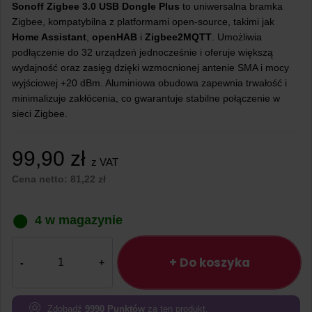
Sonoff Zigbee 3.0 USB Dongle Plus
to uniwersalna bramka
Zigbee, kompatybilna z platformami open-source, takimi jak
Home Assistant
,
openHAB
i
Zigbee2MQTT
. Umożliwia
podłączenie do 32 urządzeń jednocześnie i oferuje większą
wydajność oraz zasięg dzięki wzmocnionej antenie SMA i mocy
wyjściowej +20 dBm. Aluminiowa obudowa zapewnia trwałość i
minimalizuje zakłócenia, co gwarantuje stabilne połączenie w
sieci Zigbee.
99,90
zł
z VAT
Cena netto:
81,22
zł
4 w magazynie
ilość
Bramka
+ Do koszyka
ZigBee
Sonoff
Zigbee
Zdobądź
9990
Punktów
za ten produkt.