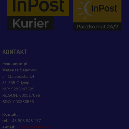
KONTAKT
msalamon.pl
Mateusz Salamon
ul. Małopolska 14
81-555 Gdynia
NIP: 9282047329
REGON: 080517896
BDO: 000356585
Kontakt
tel:
+48 508 848 177
e-mail:
sklep@msalamon.pl