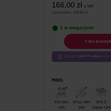
166,00
zł
z VAT
Cena netto:
134,96
zł
1 w magazynie
ilość
+ Do koszy
Inteligentne
gniazdko
ZigBee
Zdobądź
16600
Punktów
za ten
Gosund
EP2-
Z
4-
MODEL
pak
10A
EP2 WiFi
SP111 WiFi
EP2-Z
10A
16A
Zigbee 10A