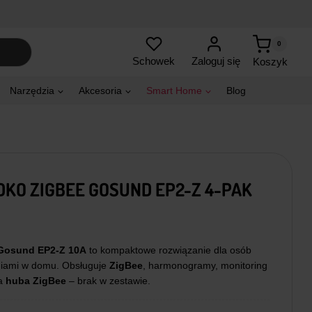
0
Zaloguj się
Schowek
Koszyk
Narzędzia
Akcesoria
Smart Home
Blog
DKO ZIGBEE GOSUND EP2-Z 4-PAK
 Gosund EP2-Z 10A
to kompaktowe rozwiązanie dla osób
niami w domu. Obsługuje
ZigBee
, harmonogramy, monitoring
ga
huba ZigBee
– brak w zestawie.