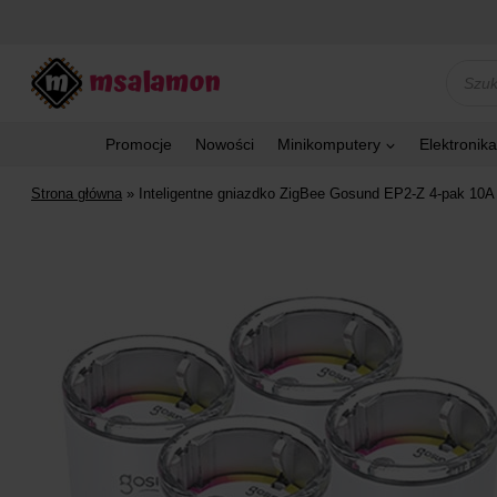
Przejdź
do
treści
Wyszu
produk
Promocje
Nowości
Minikomputery
Elektronika
Strona główna
»
Inteligentne gniazdko ZigBee Gosund EP2-Z 4-pak 10A