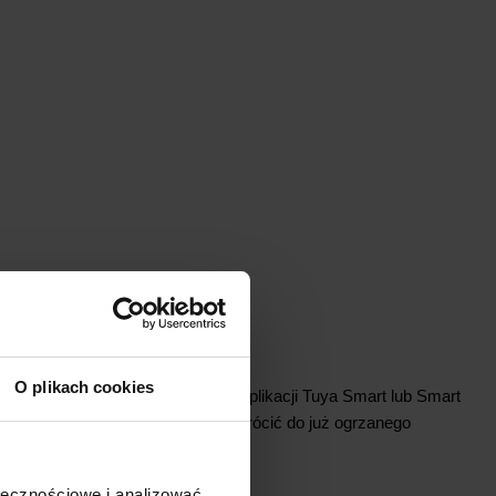
PRODUKTU
ji
O plikach cookies
o miejsca na świecie za pomocą aplikacji Tuya Smart lub Smart
osób zapominalskich lub chcących wrócić do już ogrzanego
rgii
ołecznościowe i analizować