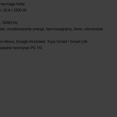
 wymaga huba
:
10 A / 2300 W
, 50/60 Hz
ie, monitorowanie energii, harmonogramy, timer, sterowanie
 Alexa, Google Assistant, Tuya Smart / Smart Life
nopalne tworzywo PC V0