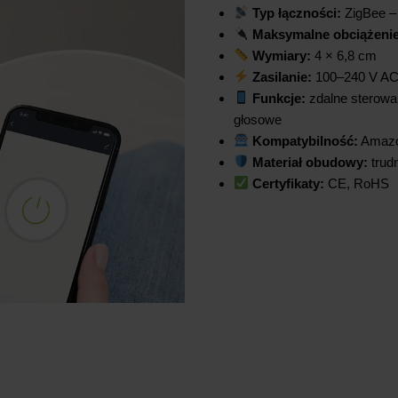
Typ łączności:
ZigBee –
Maksymalne obciążenie
Wymiary:
4 × 6,8 cm
Zasilanie:
100–240 V AC
Funkcje:
zdalne sterowan
głosowe
Kompatybilność:
Amazon
Materiał obudowy:
trud
Certyfikaty:
CE, RoHS