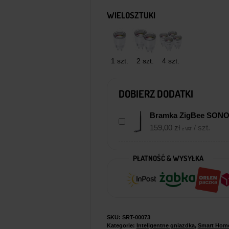
WIELOSZTUKI
1 szt.
2 szt.
4 szt.
DOBIERZ DODATKI
Bramka ZigBee SONO
159,00
zł
/ szt.
z VAT
PŁATNOŚĆ & WYSYŁKA
SKU:
SRT-00073
Kategorie:
Inteligentne gniazdka
,
Smart Hom