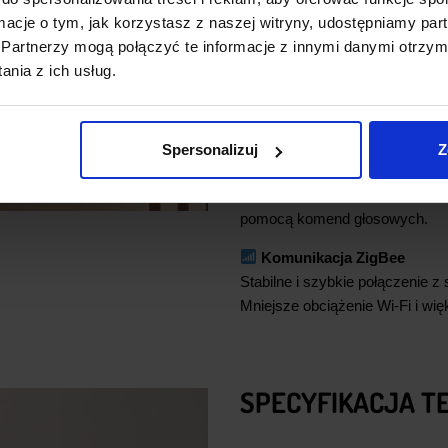
Funkcja śledzenia zużycia prą
ormacje o tym, jak korzystasz z naszej witryny, udostępniamy p
energetyki i generowanie oszcz
Partnerzy mogą połączyć te informacje z innymi danymi otrzym
nia z ich usług.
Harmonogramy i timery
Automatyczne zarządzanie urzą
Przydatne w codziennych zadan
Spersonalizuj
Z
Sterowanie głosowe
Pełna kompatybilność z Amazon 
pomocą komend głosowych.
Komunikacja ZigBee
Stabilne i szybkie połączenie 
Mniejsze obciążenie Wi-Fi i wi
SPECYFIKACJA T