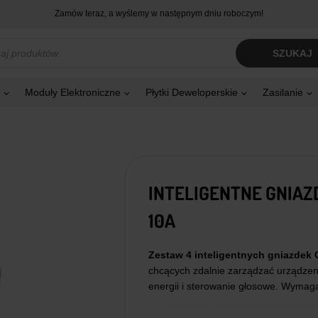
Zamów teraz, a wyślemy w następnym dniu roboczym!
kiwarka
SZUKAJ
tów
Moduły Elektroniczne
Płytki Deweloperskie
Zasilanie
INTELIGENTNE GNIAZ
10A
Zestaw 4 inteligentnych gniazdek
chcących zdalnie zarządzać urządze
energii i sterowanie głosowe. Wyma