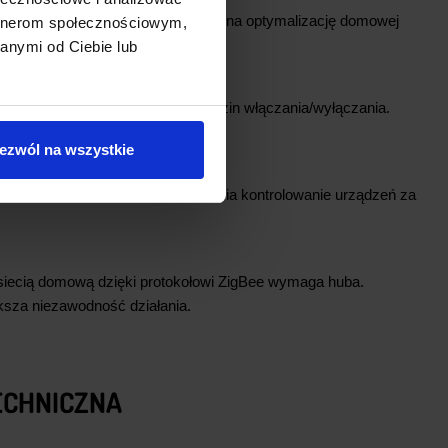
du w czasie rzeczywistym pozwala na optymalizację domowej
artnerom społecznościowym,
ędności.
anymi od Ciebie lub
dzeniami poprzez ustawianie godzin włączania/wyłączania.
iach i podczas nieobecności.
ezwól na wszystkie
Alexa i Google Assistant umożliwia kontrolowanie urządzeń za
z siecią domową dzięki protokołowi ZigBee wymaga huba.
ększa niezawodność działania.
ECHNICZNA