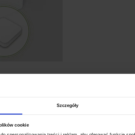
GŁÓWNE CECHY 
Zdalne sterowanie z aplikac
Szczegóły
Steruj urządzeniami z dowolneg
Life. Idealne rozwiązanie dla 
mieszkania.
 plików cookie
Monitorowanie zużycia ene
do spersonalizowania treści i reklam, aby oferować funkcje sp